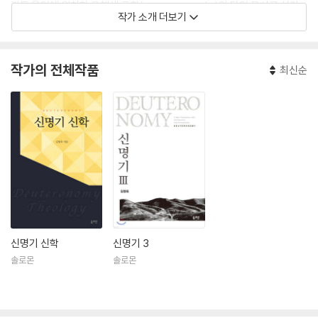
기도 용인에 위치한 은혜샘 교회(www.eun.co.kr)의 담임 목사로 섬기
작가 소개 더보기
고 있다.
저서로는 『대망의 책 - 구약』(솔로몬, 2012)과 성경공부교재, 『신현의 책
작가의 전체작품
최신순
- 신약』(솔로몬, 2013)과 성경공부 교재가 있고 역서로는 『윌리엄스 히브
리어 구문론』(그리심, 2012)이 있다.
신명기 신학
신명기 3
솔로몬
솔로몬