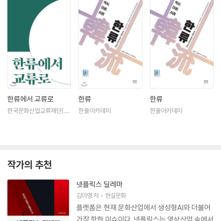
한류에서 교류로
한류
한류
한국문화산업교류재단(K
한울아카데미
한울아카데미
OFICE)
작가의 추천
넷플릭스 딜레마
김아영
저
현실문화
플랫폼은 현재 문화산업에서 생성형AI와 더불어
가장 핫한 이슈이다. 넷플릭스는 영상산업 속에서