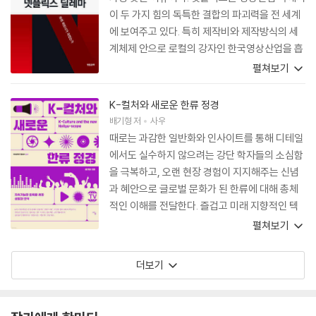
이 두 가지 힘의 독특한 결합의 파괴력을 전 세계
에 보여주고 있다. 특히 제작비와 제작방식의 세
계체제 안으로 로컬의 강자인 한국영상산업을 흡
수하는 10여 년 동안 그 체질을 바꿔버렸다. 저자
펼쳐보기
가 플랫폼 아비투스라고 부르는 이 변화한 체질로
우리는 넷플릭스가 가져온 딜레마를 헤쳐 나갈 수
K-컬처와 새로운 한류 정경
있을 것인가? 이것이 이 책의 핵심적 질문이다.
배기형
저
사우
저자가 처한 직업적 위치, 즉 영상산업과 그것의
때로는 과감한 일반화와 인사이트를 통해 디테일
세계화인 한류를 근거리에서 다년간 관찰한 내용
에서도 실수하지 않으려는 강단 학자들의 소심함
을 인터뷰이의 목소리를 빌려 세세히 기술했다.
을 극복하고, 오랜 현장 경험이 지지해주는 신념
그 결과 이 책은 1990년대부터 지금까지, IMF,
과 혜안으로 글로벌 문화가 된 한류에 대해 총체
한한령, 넷플릭스를 거치면서 우리가 겪어온 급
적인 이해를 전달한다. 즐겁고 미래 지향적인 텍
격한 환경과 산업, 정책의 변화를 일목요연하고
스트이다.
펼쳐보기
쉽게 풀었고, 이를 위해 필요한 개념적 도구가 적
재적소에 동원되어, 텍스트뿐 아니라 이 딜레마
더보기
의 이론적 독이성을 높였다. 수없이 쏟아지는 넷
플릭스를 제목으로 한 저작들의 차갑고 비관적인
분석보다 대안을 찾는 저자의 따스한 시선이 느껴