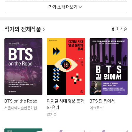
타일, 그리고 그 이후』, 『드라마의 모든 것』이 있으며, 「한류연구의 지식연
작가 소개 더보기
결망 분석」, 「미디어 콘텐츠의 유통과 진화: 디지털 문화와 인터넷 시대의
픽션과 스토리텔링 전략」 등 다양한 연구를 수행했다.
작가의 전체작품
최신순
BTS on the Road
디지털 시대 영상 문화
BTS 길 위에서
와 윤리
서울대학교출판문화원
어크로스
컬처룩