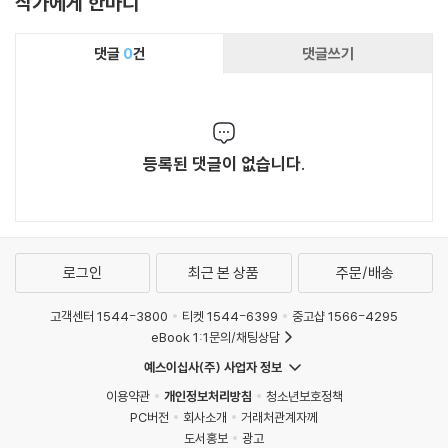
작가에게 한마디
져서 즐겁게 읽히는 책이다. “옴짝달싹 못하는 상
황이야말로 비로소 상상력을 발휘해야 할 시작점
일지 모른다는 미련스러운 기대”에 동참하게 만
댓글
0
건
댓글쓰기
드는 이 책의 일독을 권한다.
등록된 댓글이 없습니다.
로그인
최근 본 상품
주문/배송
고객센터 1544-3800
티켓 1544-6399
중고샵 1566-4295
eBook 1:1문의/채팅상담
예스이십사(주) 사업자 정보
이용약관
개인정보처리방침
청소년보호정책
PC버전
회사소개
거래처관계자께
도서홍보
광고