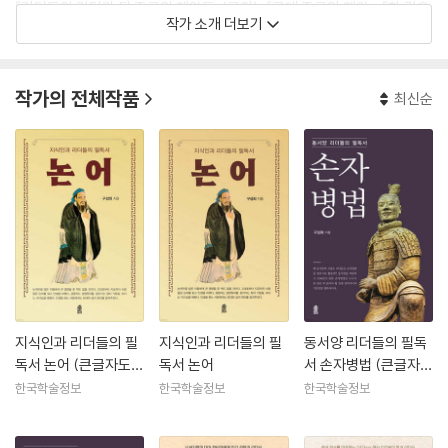
『리더들의 리더가 된 중국의 제왕들』(공저), 『고대 중국의 제왕』, 『한 권으
작가 소개 더보기
로 읽는 중국여성사』, 『중국여성을 말하다 - 가려진 중국여성의 생활사』,
『중국의 전통문화와 대중문화』, 『한 권으로 읽는 중국예술』, 『한국인이 좋
아하는 중국사』(세종우수도서), 『한국인이 좋아하는 중국고대사』, 『사마
작가의 전체작품
최신순
천의 사기史記가 알려주는 어떻게 살 것인가』 외 다수의 논문이 있다.
지식인과 리더들의 필
지식인과 리더들의 필
동서양 리더들의 필독
독서 논어 (큰글자도
독서 논어
서 손자병법 (큰글자도
서)
서)
한국학술정보
한국학술정보
한국학술정보