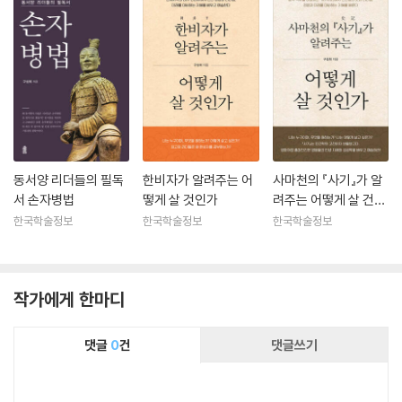
동서양 리더들의 필독
한비자가 알려주는 어
사마천의 『사기』가 알
서 손자병법
떻게 살 것인가
려주는 어떻게 살 건인
가 (큰글자도서)
한국학술정보
한국학술정보
한국학술정보
작가에게 한마디
댓글
0
건
댓글쓰기