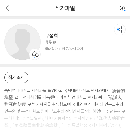
구성희
작가파일
국내작가
인문/사회 저자
구성희
具聖姬
국내작가
인문/사회 저자
작가 소개
숙명여자대학교 사학과를 졸업하고 국립대만대학교 역사과에서 「漢晉的
塢壁」으로 석사학위를 취득했다. 이후 북경대학교 역사과에서 「論漢人
對死的態度」로 박사학위를 취득했으며 국내외 여러 대학의 연구교수와
연구원 및 북경대학교 명예 부교수와 전임강사를 역임하였다. 주요 논저로
는 「한대의 영혼불멸관」, 「한비자통치론의 역사적 공헌」, 『漢代人的死亡
觀』, 『兩漢魏晉南北朝的塢壁』, 『아주 특별한 중국사 이야기』(공역),