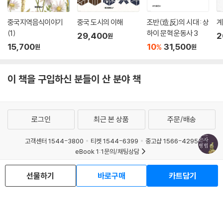
중국지역음식이야기
중국 도시의 이해
조반(造反)의 시대 : 상
계
(1)
하이 문혁 운동사 3
29,400
2
원
15,700
10
31,500
%
원
원
이 책을 구입하신 분들이 산 분야 책
로그인
최근 본 상품
주문/배송
고객센터 1544-3800
티켓 1544-6399
중고샵 1566-4295
eBook 1:1문의/채팅상담
예스이십사(주) 사업자 정보
선물하기
바로구매
카트담기
이용약관
개인정보처리방침
청소년보호정책
PC버전
회사소개
거래처관계자께
도서홍보
광고
Copyright © YES24 Corp. All Rights Reserved.
MATOM11