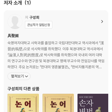
저자 소개
1
2장 재빨리 승부를 보라─작전作戰
1. 모든 일은 철저히 계산한다
저
구성희
2. 도움을 받아 실력을 증강한다
관심작가 알림신청
3. 속전속결과 지구전
4. 매일매일 성공하고 있다고 믿어라
具聖姬
5. 시간 관리를 잘하는 사람이 성공한다
숙명여자대학교 사학과를 졸업하고 국립대만대학교 역사과에서 「漢
晉的塢壁」으로 석사학위를 취득했다. 이후 북경대학교 역사과에서
3장 적을 알고 나를 알아야 한다─모공謀攻
「論漢人對死的態度」로 박사학위를 취득했으며 국내외 여러 대학
1. 성공하려면 전략을 알라
의 연구교수와 연구원 및 북경대학교 명예 부교수와 전임강사를 역임
2. 승리의 5가지 방법
하였다. 주요 논저로는 「한대의 영혼불멸관」, 「한비자통치론의 역사
3. 현장의 실무자가 전략을 짜야 한다
적 공헌」, 『漢代人的死亡觀』, 『兩漢魏晉南北朝的塢壁』, 『아주
펼쳐보기
4. 싸우지 않고 굴복시켜라
특별한 중국사 이야기』(공역), 『리더들의 리더가 된 중국의 제왕들』
5. 적을 알고 나를 알면 백 번 싸워도 위태롭지 않다
(공저), 『고대 중국의 제왕』, 『한 권으로 읽는 중국여성사』, 『중국여
구성희
의 다른 상품
성을 말하다 - 가려진 중국여성의 생활사』, 『중국의 전통문화와 대
4장 이기는 싸움만 한다─군형軍形
1. 이겨놓고 싸운다
2. 승리를 예측해도 장담은 하지 마라