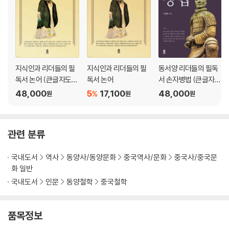
3. 명예욕을 버리면 어려운 싸움도 쉽게 이긴다
4. 승자의 형세
5. 머리를 맞대고 논의하라
5장 튼튼한 조직을 갖추는 방법─병세兵勢
1. 팀 구성을 잘하라
지식인과 리더들의 필
지식인과 리더들의 필
동서양 리더들의 필독
2. 정돈과 용기와 강성의 원천
독서 논어 (큰글자도
독서 논어
서 손자병법 (큰글자도
3. 타이밍을 놓치면 소용없다
서)
서)
48,000
5
17,100
48,000
%
원
원
원
4. 원칙과 변칙을 조화시켜 이긴다
5. 인생을 움직이는 보이지 않는 힘
관련 분류
6장 주도권을 잡아라─허실虛實
1. 먼저 생각하고 먼저 행동하라
국내도서
역사
동양사/동양문화
중국역사/문화
중국사/중국문
2. 성공은 집중에 달려 있다
화 일반
3. 승리는 내가 만들어 나간다
국내도서
인문
동양철학
중국철학
4. 나를 드러내지 마라
5. 허점을 찌르면 방어가 없다
품목정보
7장 돌아가도 괜찮다─군쟁軍爭