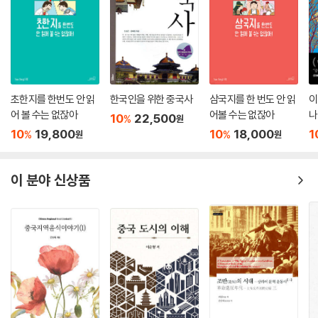
초한지를 한번도 안 읽
한국인을 위한 중국사
삼국지를 한 번도 안 읽
이
어 볼 수는 없잖아
어볼 수는 없잖아
나
10
22,500
%
원
10
19,800
10
18,000
1
%
%
원
원
이 분야 신상품