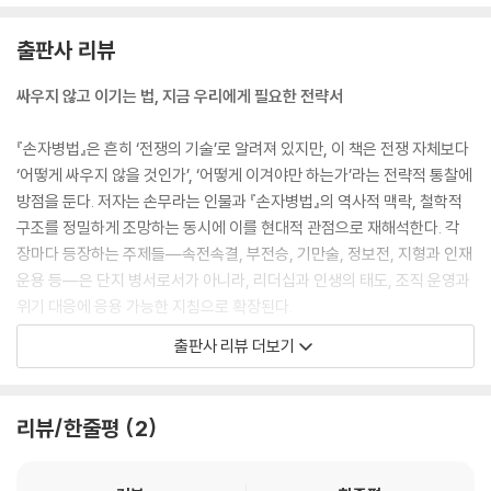
독일의 전임 총리 게르하르트 슈뢰더는 세 번의 이혼을 거치면서 전 부인
들에게 위자료를 지불하느라 경제적으로 심각한 위기에 빠지기도 했다. 일
출판사 리뷰
10장 환경 변화에 따라 적응하라─지형地形
본은 이혼 시 부인이 남편의 퇴직금 중 절반을 차지할 수 있도록 법적으로
1. 환경의 중요성
제도화했다. 그래서 일본의 남성들은 ‘이혼’ 소리만 들어도 얼굴이 새파랗
싸우지 않고 이기는 법, 지금 우리에게 필요한 전략서
2. 패전은 장수의 책임이다
게 질린다는 우스갯소리도 있다.
3. 진퇴를 분명히 하라
--- 「재빨리 승부를 보라」 중에서
『손자병법』은 흔히 ‘전쟁의 기술’로 알려져 있지만, 이 책은 전쟁 자체보다
4. 화합과 단결이 잘 되는 내부 환경
‘어떻게 싸우지 않을 것인가’, ‘어떻게 이겨야만 하는가’라는 전략적 통찰에
5. 승부를 결정짓는 시간과 공간
『손자병법』에서 해석하기 어려운 어구 중 하나이다. 이 내용을 기업을 경
방점을 둔다. 저자는 손무라는 인물과 『손자병법』의 역사적 맥락, 철학적
영하는 입장에서 어떻게 응용할 수 있을까? 경영할 때는 다섯 가지의 논의
구조를 정밀하게 조망하는 동시에 이를 현대적 관점으로 재해석한다. 각
11장 다양한 전략으로 돌파하라─구지九地
가 필요하다. 첫째, 현재 당면한 문제가 무엇인지 논의한다. 둘째, 실적 통
장마다 등장하는 주제들―속전속결, 부전승, 기만술, 정보전, 지형과 인재
1. 블루오션 전략으로 성공률을 높여라
계에 대해 논의한다. 셋째, 해결해야 할 우선순위에 대해 논의한다. 넷째,
운용 등―은 단지 병서로서가 아니라, 리더십과 인생의 태도, 조직 운영과
2. 손자의 처세술 244
필요한 변화가 무엇인지 논의한다. 다섯째, 새로운 목표에 대해 논의한다.
위기 대응에 응용 가능한 지침으로 확장된다.
3. 리더의 필수조건
--- 「이기는 싸움만 한다」 중에서
4. 막다른 길에서 발휘되는 초인적인 힘
출판사 리뷰 더보기
이 책은 방대한 이론을 단순 요약하거나 해석에 머물지 않는다. 저자는 이
5. 시간의 축적이 승리를 결정한다
전쟁에서 가장 어려운 일을 손자는 ‘군쟁軍爭’이라고 했다. 여기서 “군쟁
고전을 살아 있는 전략서로 끌어내기 위해 손자의 이론을 다양한 현대 사
은 기선을 제압해 전쟁의 주도권을 잡으려고 다투는 것”을 말한다. 군대끼
례와 연결한다. 예컨대, 손무의 ‘시계(始計)’는 손정의의 묘산과 투자 판단
12장 얻는 게 없으면 나서지 않는다─화공火攻
리뷰/한줄평
2
리의 싸움은 개인들 마음대로 벌이는 것이 아니다. 먼저 군주의 전투 명령
으로, ‘모공(謀攻)’은 기업의 인수합병 전략과 연결되며, ‘허실(虛實)’과
1. 치명적인 공격은 치명적인 위험이 따른다
이 떨어져야 하고, 명을 받은 장수는 필요한 병력을 모아 군을 편성한다. 그
‘용간(用間)’은 데이터 기반 의사결정과 정보의 비대칭성에 대한 해설로
2. 싸움은 분풀이가 아니다
런 다음, 적과 대치하기에 적당한 거리를 찾아 주둔지로 정한다. 이어서 전
이어진다. 또한 제갈량, 이순신, 조조, 나폴레옹은 물론 빌 게이츠, 마크 저