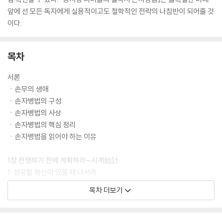
앞에 선 모든 독자에게 실용적이고도 철학적인 전략의 나침반이 되어줄 것
이다.
목차
서론
ㆍ손무의 생애
ㆍ손자병법의 구성
ㆍ손자병법의 사상
ㆍ손자병법의 핵심 정리
ㆍ손자병법을 읽어야 하는 이유
1장 전쟁하기 전에 계획하라─시계始計
1. 성공할 확신이 있을 때 나서라
2. 습관으로 싸우지 마라
목차 더보기
3. 전쟁의 5가지 원칙
4. 병법은 기만술이다
5. 승리하기 위한 7가지 기만술