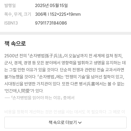
1. 유리한 위치를 선점하는 방법
발행일
2025년 05월 15일
2. 공격과 수비의 자세
쪽수, 무게, 크기
306쪽 | 152*225*19mm
3. 때로는 돌아가는 길이 빠른 길이다
ISBN13
9791173184086
4. 알아야 이점을 누린다
5. 전략경영과 선지자
책 속으로
8장 변할 때는 변해야 산다─구변九變
1. 삶의 원칙을 세워라
2500년 전의 『손자병법孫子兵法』이 오늘날까지 전 세계에 걸쳐 정치,
2. 올바른 배수진을 쳐라
군사, 경제, 경영 등 모든 분야에서 영향력을 발휘하고 생명을 유지하는 데
3. 모든 일에는 좋은 일과 나쁜 일이 있다
는 그럴 만한 이유가 있을 것이다. 단순히 전쟁과 관련된 전술 교과서라면
4. 평안할 때도 위기를 생각한다
불가능했을 것이다. 『손자병법』에는 ‘전쟁의 기술’을 넘어선 철학이 있고,
5. 성격이 운명을 좌우한다
시대정신을 반영한 가치관이 있다. 또한 다른 병서兵書에서는 볼 수 없는
‘인간애人間愛’가 있다.
9장 관리의 원칙─행군行軍
--- 「손자병법을 읽어야 하는 이유」 중에서
1. 험한 세상 건너기
2. 실력을 기르며 때를 기다린다
비용을 정확히 계산하는 것은 인생을 사는 데서도 꼭 필요하다. 그 예로 이
3. 작은 징후도 놓치지 마라
혼 비용에 대해 살펴보기로 하자. 일부 국가에서는 이혼 후 전 남편이 의무
책 속으로 더보기
4. 부드러움과 강함을 함께 지니다
적으로 위자료를 지급해야 하는데 그 기간이 12년이나 되는 경우도 있다.
5. 더불어 사는 삶