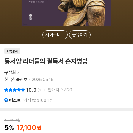
사이즈비교
공유하기
소득공제
동서양 리더들의 필독서 손자병법
구성희
저
한국학술정보
2025.05.15.
10.0
판매지수
420
2
베스트
역사 top100 1주
18,000
원
5
17,100