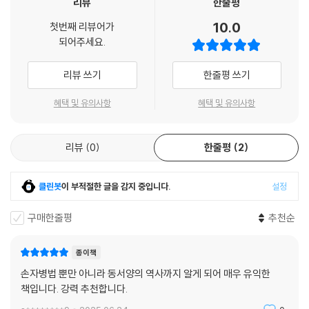
3. 전쟁은 함부로 하는 게 아니다
리뷰
한줄평
쟁의 주도권을 잡기 위해 기선 제압 다툼을 벌인다. 이를 손자는 군쟁이라
커버그, 워런 버핏 같은 현대 인물들이 손자병법을 어떻게 응용해왔는지
4. 실속 있는 승리여야 한다
10.0
하며 전쟁에서 가장 어려운 일로 보았다.
첫번째 리뷰어가
풍부하게 조명한다. 그 자체로 역사 해설서이자 고전응용 전략서로 읽힌
5. 망하는 조직의 공통점
되어주세요.
--- 「돌아가도 괜찮다」 중에서
다.
13장 아는 게 힘이다─용간用間
리뷰 쓰기
한줄평 쓰기
사람의 성격은 불규칙적인 물체처럼 모순의 집합체라 할 수 있다. 세상에
즉 『손자병법』의 구조를 충실히 따르되, 각 장을 현대인이 곧바로 읽고 이
1. 아는 자가 이긴다
는 똑같은 모양의 나뭇잎이 하나도 없듯이 성격이 완전히 똑같은 사람은
해할 수 있도록 재배치하고, 서문에서 말했듯 리더·중장년·사회 초년생 모
2. 다섯 가지 간첩 활용법
혜택 및 유의사항
혜택 및 유의사항
존재하지 않는다. 성격으로 인해 사람들의 행동양식이나 인생의 방향도 달
두에게 자기계발서이자 경영지침서로 기능할 수 있도록 구성되어 있다. 이
3. 입은 무겁게 비밀을 꼭 지켜야 한다
라진다. 손자는 위험을 부르는 장수의 성격을 다음과 같이 다섯 가지로 분
론, 인물, 사례, 응용이 유기적으로 결합된 이 책은, 혼란한 시대를 살아가
4. 적을 우리 편으로 끌어들여라
류했다.
리뷰
0
한줄평
2
는 우리 모두에게 ‘예측하고 계획하며, 불필요한 싸움을 피하고, 싸워야 할
5. 현명한 군주만이 정보를 활용할 수 있다
--- 「변할 때는 변해야 산다」 중에서
때는 반드시 이기는 법’을 가르쳐주는 실제적인 전략 교과서다. 단지 과거
의 유산을 되풀이하는 것이 아니라, 고전을 통해 미래를 대비하게 한다는
클린봇
이 부적절한 글을 감지 중입니다.
설정
일시적 감정에 휘둘려 천추의 한을 남기지 말라고 손자는 말한다. 명주明
점에서 특별한 가치를 지닌다.
主가 나라를 다스리고 양장良將이 군대를 지휘해야 한다. 명주는 백성의
구매한줄평
추천순
신망이 높은 군주이고, 양장은 위엄과 덕망이 뛰어나 병사들의 충성심이
깊은 장수다. 그 반대로 암주暗主는 어리석어 민심을 사분오열시키고 졸
종이책
장拙將은 병사들의 사기를 완전히 꺾어놓는다. 제갈량(諸葛亮: 181~23
손자병법 뿐만 아니라 동서양의 역사까지 알게 되어 매우 유익한
4) 등의 견해를 빌리면 졸장은 다음 네 부류이다.
책입니다. 강력 추천합니다.
--- 「얻는 게 없으면 나서지 않는다」 중에서