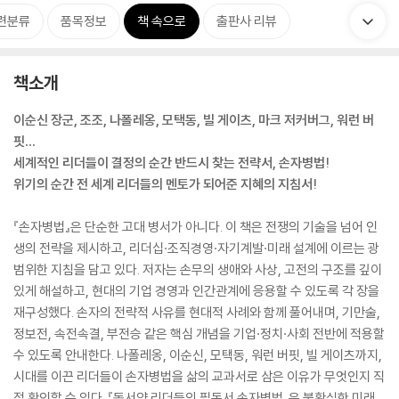
련분류
품목정보
책 속으로
출판사 리뷰
책소개
이순신 장군, 조조, 나폴레옹, 모택동, 빌 게이츠, 마크 저커버그, 워런 버
핏…
세계적인 리더들이 결정의 순간 반드시 찾는 전략서, 손자병법!
위기의 순간 전 세계 리더들의 멘토가 되어준 지혜의 지침서!
『손자병법』은 단순한 고대 병서가 아니다. 이 책은 전쟁의 기술을 넘어 인
생의 전략을 제시하고, 리더십·조직경영·자기계발·미래 설계에 이르는 광
범위한 지침을 담고 있다. 저자는 손무의 생애와 사상, 고전의 구조를 깊이
있게 해설하고, 현대의 기업 경영과 인간관계에 응용할 수 있도록 각 장을
재구성했다. 손자의 전략적 사유를 현대적 사례와 함께 풀어내며, 기만술,
정보전, 속전속결, 부전승 같은 핵심 개념을 기업·정치·사회 전반에 적용할
수 있도록 안내한다. 나폴레옹, 이순신, 모택동, 워런 버핏, 빌 게이츠까지,
시대를 이끈 리더들이 손자병법을 삶의 교과서로 삼은 이유가 무엇인지 직
접 확인할 수 있다. 『동서양 리더들의 필독서 손자병법』은 불확실한 미래