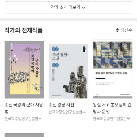
양 수비군』(2019), 『왕실서고 봉모당의 건립과 운영』(2020) 등이 있다.
작가 소개 더보기
작가의 전체작품
최신순
조선 국왕의 군대 사용
조선 왕릉 사전
왕실 서고 봉모당의 건
법
립과 운영
한국학중앙연구원출판부
한국학중앙연구원출판부
한국학중앙연구원출판부