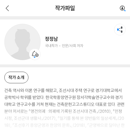
정정남
작가파일
국내작가
인문/사회 저자
정정남
국내작가
인문/사회 저자
작가 소개
건축 역사와 이론 연구를 해왔고, 조선시대 주택 연구로 경기대학교에서
공학박사 학위를 받았다. 한국학중앙연구원 장서각학술연구교수와 경기
대학교 연구교수를 거쳐 현재는 건축문헌고고스튜디오 대표로 있다. 관련
분야 저서로는 『영건의궤 : 의궤에 기록된 조선시대 건축』(2010), 『인정
사정, 조선군대 생활사』(2017), 『일기를 통해 본 양반들의 일상세계』(20
18), 『조선후기 중앙군영과 한양의 문화』,(2018), 『군영밖으로 달아난 한