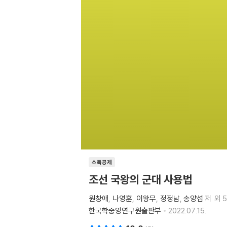
소득공제
조선 국왕의 군대 사용법
원창애
나영훈
이왕무
정정남
송양섭
저
외 
한국학중앙연구원출판부
2022.07.15.