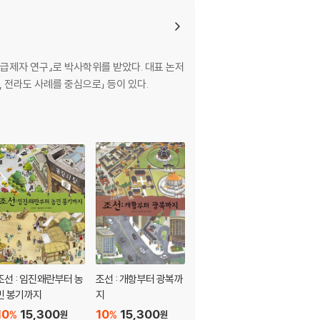
제자 연구』로 박사학위를 받았다. 대표 논저
, 전라도 사례를 중심으로」 등이 있다.
조선 : 임진왜란부터 농
조선 : 개항부터 광복까
조선왕실의 계보와 구
민 봉기까지
지
성원
10
15,300
10
15,300
24,000
%
%
원
원
원