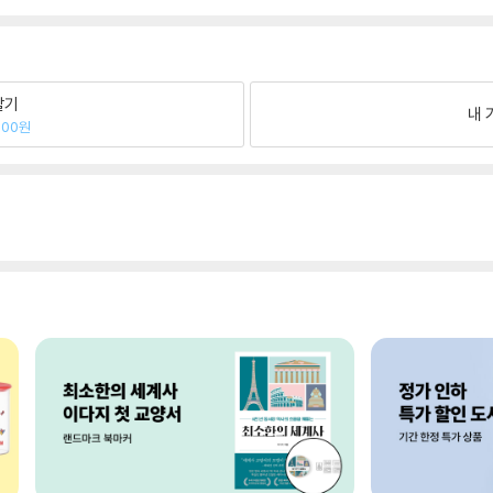
팔기
내 
400원