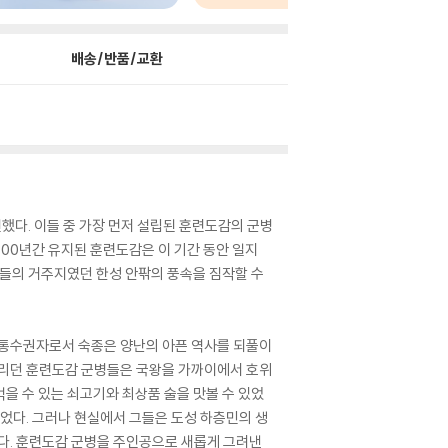
배송/반품/교환
했다. 이들 중 가장 먼저 설립된 훈련도감의 군병
300년간 유지된 훈련도감은 이 기간 동안 일지
병들의 거주지였던 한성 안팎의 풍속을 짐작할 수
 군 통수권자로서 숙종은 양난의 아픈 역사를 되풀이
 불리던 훈련도감 군병들은 국왕을 가까이에서 호위
을 수 있는 쇠고기와 최상품 술을 맛볼 수 있었
입었다. 그러나 현실에서 그들은 도성 하층민의 생
다. 훈련도감 군병을 주인공으로 새롭게 그려낸