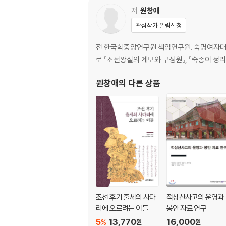
저
원창애
관심작가 알림신청
전 한국학중앙연구원 책임연구원. 숙명여자대
로 『조선왕실의 계보와 구성원』, 『숙종이 정리
원창애
의 다른 상품
조선 후기 출세의 사다
적상산사고의 운영과
리에 오르려는 이들
봉안 자료 연구
5
13,770
16,000
%
원
원