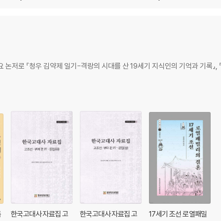
논저로 『청우 김약제 일기-격랑의 시대를 산 19세기 지식인의 기억과 기록』, 『
족
한국고대사 자료집 고
한국고대사 자료집 고
17세기 조선 로열패밀