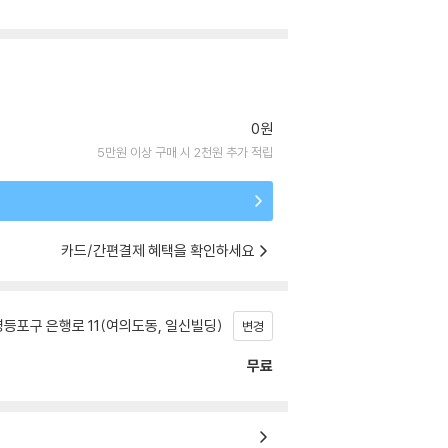
0원
5만원 이상 구매 시 2천원 추가 적립
카드/간편결제 혜택을 확인하세요
등포구 은행로 11(여의도동, 일신빌딩)
변경
무료