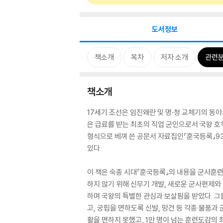
도서정보
책소개
목차
저자 소개
관련
책소개
17세기 조선은 임진왜란 및 명·청 교체기의 동
은 급료를 받는 최초의 직업 군인으로서 국왕 호위
형식으로 베껴 쓴 공문서 자료집인『훈국등록』93
있다.
이 책은 숙종 시대『훈국등록』의 내용을 군사훈련,
하지 않기 위해 신무기 개발, 새로운 군사편제와
하며 국왕의 특별한 관심과 보살핌을 받았다. 그
고, 궁핍을 면하도록 신발, 망건 등 각종 물품
활을 면하지 못했고, 1만 명이 넘는 훈련도감