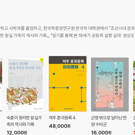
학교 사학과를 졸업하고, 한국학중앙연구원 한국학 대학원에서 『조선시대 문과급
한 왕실 가족의 역사와 기록』, 「일기를 통해 본 18세기 공동회 설행 실태: 경상도
숙종이 정리한 왕실가
역주 훈국등록 4
군영 밖으로 달아난 한
족의 역사와 기록
양 수비군
48,000
원
12,000
16,000
원
원