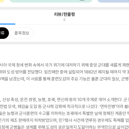
리뷰/한줄평
5
분류
품목정보
아시아 국제 정세 변화 속에서 국가 위기에 대처하기 위해 중앙 군대를 새롭게 재편
와 도성 방어를 전담했다. 임진왜란 중에 설립되어 1882년 폐지될 때까지 약 
책을 남겼는데, 이 사료를 통해 훈련도감의 주요 기능은 물론 군대의 일상, 군
 산성 축성, 둔전 경영, 능행, 호궤, 면신례 등의 10개 주제로 엮어 소개한다.
 전법 모색, 왜검술 도입 등 군사력 강화에 적극적으로 나섰다. ‘연하친병’이라
들은 능행과 군사훈련의 수고를 치하하는 호궤에서 특별한 날에 정해진 계층만 먹
과 군기의 제조 판매까지 허락받았으며, 민?형사 사건에 연루된 경우에도 특혜를 
의 최정예 군병들은 생계를 위해 도성의 궂은일까지 도맡아하는 부역민으로 살아갔