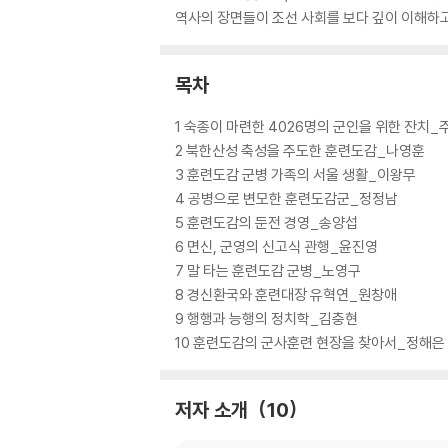
역사의 장면들이 조선 사회를 보다 깊이 이해하고
목차
1 숙종이 마련한 4026명의 군인을 위한 잔치_
2 북한산성 축성을 주도한 훈련도감_나영훈
3 훈련도감 군병 가족의 서울 생활_이왕무
4 공병으로 변모한 훈련도감군_정정남
5 훈련도감의 둔전 경영_송양섭
6 면신, 군영의 신고식 관행_윤진영
7 말 타는 훈련도감 군병_노영구
8 경신환국와 훈련대장 유혁연_원창애
9 행행과 능행의 정치학_김충현
10 훈련도감의 군사훈련 현장을 찾아서_정해은
저자 소개
10