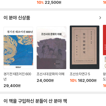
10
22,500
1
%
원
인 연구가 진전되어 태실문화가 우리 문화유산을 향한 자긍심으로 이어질
수 있기를 기대한다.
제5장 결 론 · 321
이 분야 신상품
『조선왕실의 안태의례』의 구성
참고문헌 · 331
제1장 ‘서론’에서는 안태의례의 연구현황을 살피고 기존의 연구 성과를 토
대로 세부 문헌사료를 통해 안태의 영역을 검토하였다. 제2장 ‘조선왕실의
찾아보기 · 337
안태의례’에서는 안태의 기원과 전통, 안태의 기록과 절차, 안태의례의 변
천 등을 나누어 살펴보았다. 안태의례의 구체적인 변천 과정을 관련 등록
과 의궤의 개별 기록을 통해 귀납적으로 추론하였다. 제3장 ‘조선왕실의
태실가봉’에서는 국왕의 태실에 석물을 설치하는 가봉에 관하여 고찰하였
다. 가봉은 최초의 태실을 만드는 안태에 이은 후속 절차로서 국왕태실에
경기전 태조어진 600
조선시대 문화의 이해
조선숫자연구 5
왕
위용을 갖추기 위해 예외 없이 적용되었다. 『태봉등록』과 조선 후기 의궤,
년
도
24,000
10
162,000
%
원
원
가봉태실을 그린 도형인 〈태봉도〉 등을 통해 검토하였다.
29,400
1
원
제4장 ‘조선왕실의 태실수개’에서는 태실의 보수에 해당하는 수개에 관한
이 책을 구입하신 분들이 산 분야 책
주요 사실들을 고찰하였다. 수개는 국왕태실의 안태와 가봉에 이어 치러진