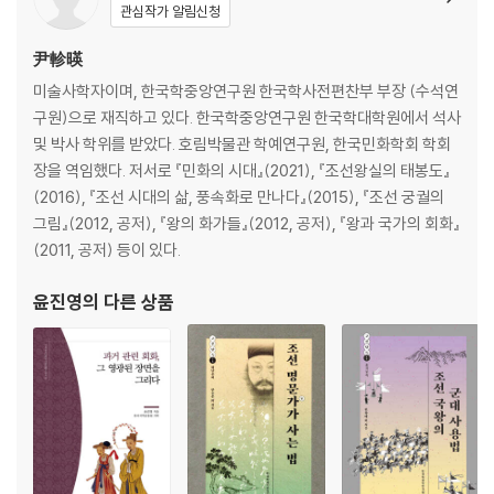
1) 안태의 기원 · 28
관심작가 알림신청
2) 안태의 전통 · 32
尹軫暎
미술사학자이며, 한국학중앙연구원 한국학사전편찬부 부장 (수석연
2. 안태의 기록과 절차 · 38
구원)으로 재직하고 있다. 한국학중앙연구원 한국학대학원에서 석사
및 박사 학위를 받았다. 호림박물관 학예연구원, 한국민화학회 학회
1) 안태의 기록과 개요 · 38
장을 역임했다. 저서로 『민화의 시대』(2021), 『조선왕실의 태봉도』
(2016), 『조선 시대의 삶, 풍속화로 만나다』(2015), 『조선 궁궐의
2) 안태의 절차 · 49
그림』(2012, 공저), 『왕의 화가들』(2012, 공저), 『왕과 국가의 회화』
(2011, 공저) 등이 있다.
3. 안태의례의 변천 · 64
윤진영
의 다른 상품
1) 조선 전기의 안태 · 64
2) 조선 중기의 안태 · 77
3) 조선 후기의 안태 · 83
4. 안태 관련 등록 및 의궤의 검토 · 106