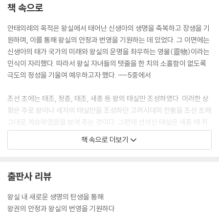
책 속으로
2. 『태봉등록』과 태실가봉 · 147
안태의례의 목적은 왕실에서 태어난 신생아의 생명을 축복하고 장생을 기
1) 현종태실의 가봉 · 149
원하며, 이를 통해 왕실의 안정과 번영을 기원하는 데 있었다. 그 이면에는
신생아의 태가 국가의 미래와 왕실의 운명을 좌우하는 영물(靈物)이라는
2) 숙종·경종태실의 가봉 · 154
인식이 자리했다. 따라서 왕실 자녀들의 탯줄을 한 치의 소홀함이 없도록
극도의 정성을 기울여 예우하고자 했다. ---5중에서
3) 영조태실의 가봉 · 158
조선 초에는 태조, 정종, 태조, 세종 등 왕의 태실만 조성하였다. 이러한 상
4) 경모궁태실의 가봉 · 160
황은 주로 왕이나 세자의 태실만을 조성하던 고려시대의 전통을 조선 초에
그대로 계승하였음을 보여 주는 것이다. 그런데 선석산 태실은 세종 때 처
3. 조선 후기 의궤를 통해 본 태실가봉 · 166
음으로 왕자들의 태실을 만들기 시작하였음을 드러낸다. 즉 15세기 전반
책 속으로 더보기
세종 때부터는 안태의 범위가 모든 왕자들로 넓어져 왕실의 태실제도가 자
1) 태실가봉의궤의 사례 · 167
리 잡기 시작하였다. ---73중에서
2) 태실가봉의궤의 내용과 특징 · 171
출판사 리뷰
영조의 동강동태론 조치는 매우 혁신적인 일이었다. 재위 30년 동안 겪어
온 안태의 관행에 대한 오랜 고심이 있었기에 현실적인 개선책을 낼 수 있
4. 가봉태실을 그린 도형: 태봉도 · 195
왕실 내 새로운 생명의 탄생을 통해
었던 것이다. 이는 세종과 세조의 훌륭한 선례를 계승한다는 차원에서 볼
왕권의 안정과 왕실의 번영을 기원하다
때도 더욱 명분이 서는 일이었다. 따라서 영조의 개선안은 이후의 안태에