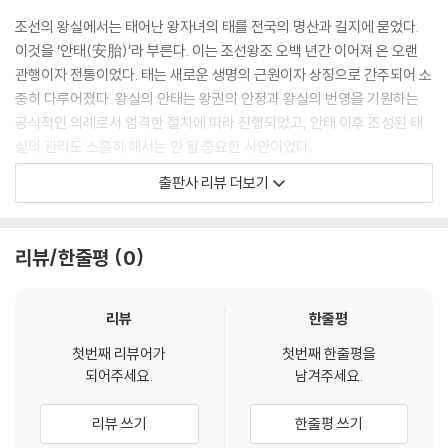
1) 태실 관련 그림과 〈순종태실도〉 · 195
매우 강도 높은 원칙으로 작용할 수 있었다. 비효율적인 관행을 고치고 백
조선의 왕실에서는 태어난 왕자녀의 태를 전국의 명산과 길지에 묻었다.
성과 관리들의 고충을 줄이고자 한 영조의 결단은 민생을 가장 상위 개념
2) 장서각 소장 태봉도의 내용과 특징 · 203
이것을 ‘안태(安胎)’라 부른다. 이는 조선왕조 오백 년간 이어져 온 오랜
에 두고자 한 생각과 노력의 결과였다. ---90중에서
관행이자 전통이었다. 태는 새로운 생명의 근원이자 상징으로 간주되어 소
3) 태봉도의 도상적 특징 · 218
중히 다루어졌다. 왕실의 안태는 왕권의 안정과 왕실의 번영을 기원하는
태실의 가봉(加封)은 안태에 이은 후속 의례로서 태실의 주인공이 왕위에
공식적인 의례로서 엄격한 절차에 따라 진행되었고, 안태 이후 조성된 태
오른 경우에 시행되었다. 최초의 태를 묻은 태실에 국왕태실로서의 위엄을
4) 태실비 탁본과 가봉의궤의 도설 · 229
실의 관리도 소홀히 해서는 안 될 중요한 사안이었다.
갖추기 위해 석물을 배설하였는데, 이를 가봉이라 한다. 현존하는 국왕의
출판사 리뷰 더보기
태실은 대부분 석물로 단장한 상태이지만, 최초에 가봉된 모습이 그대로
이러한 모든 의례와 역사에서는 매번 그 과정과 절차, 소용된 인력과 물력
남아 있는 경우는 드물다. ---133중에서
등의 내역을 빠짐없이 의궤나 등록 자료로 남겨 두었다. 현재 조선 후기에
제4장 조선왕실의 태실수개
작성된 자료들 가운데 일부가 남아 있어, 이를 통해 연구가 미진했던 안태
리뷰/한줄평
0
태실을 만들고 가봉하는 것도 중요하지만, 훼손된 태실을 살피고 보수하는
문화의 실체를 살필 수 있게 되었다. 이 책에서는 구체적인 문헌기록을 토
일 또한 조정에서 즉각 조치를 취해야 할 사안이었다. 특히 지방관들은 태
1. 태실수개의 현황 · 239
대로 궁중의 안태를 다각적으로 조명하였고, 표면적인 이해를 넘어 안태문
실에 생긴 조그마한 흠집 하나라도 왕실에 바로 보고해야 했기에 태실을
화를 이해하는 새로운 시각과 사고의 틀을 제시하였다.
리뷰
한줄평
면밀히 살폈다. 지방관의 보고는 해당 관청과 왕에게 바로 전달되었고, 왕
2. 『태봉등록』의 태실수개 관련 기록 · 246
과 대신들의 검토와 결정에 따라 조치가 취해졌다. 또한 특별한 상황을 만
첫번째 리뷰어가
첫번째 한줄평을
되어주세요.
남겨주세요.
나게 되면 항상 선례의 기록을 참고하여 판단하였다. ---239중에서
1) 인조·현종 연간의 태실수개 · 246
조선왕실의 생명존중 사상을 엿볼 수 있는
역사문화 자원으로서의 태실
리뷰 쓰기
한줄평 쓰기
조선시대에 전국의 명산과 길지를 골라 조성한 태실은 20세기 초 급격한
2) 숙종 연간의 태실수개 · 249