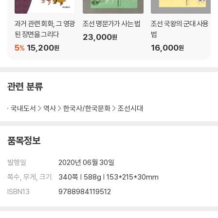
1) 의궤의 구성과 내용 · 106
과거 관련 회화, 그 영광
조선 명문가가 사는 법
조선 국왕의 군대 사용
된 장면을 그리다
법
23,000
원
2) 정조 대의 안태등록 · 108
5
15,200
16,000
%
원
원
3) 순조 대의 안태등록 · 116
관련 분류
4) 철종·고종 대의 안태등록 · 122
국내도서
역사
한국사/한국문화
조선시대
제3장 조선왕실의 태실가봉
품목정보
1. 조선왕조 태실가봉의 전통 · 135
발행일
2020년 06월 30일
쪽수, 무게, 크기
340쪽 | 588g | 153*215*30mm
1) 태실가봉의 기록 · 137
ISBN13
9788984119512
2) 태실가봉의 형식 · 143