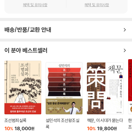
변동을 겪었다. 일제강점기인 1928년 이왕직에서 전국의 태실을 통합하
그동안 전국에 산재한 태실은 보존해야 할 문화자원으로서의 가치를 주목
혜택 및 유의사항
혜택 및 유의사항
여 관리한다는 명분으로 태항아리와 지석을 봉출하여 서울로 옮기고, 석물
3) 영조 연간의 태실수개 · 260
받지 못한 채 오랫동안 방치되다시피 했다. 앞서 일제강점기인 1928년에
은 그대로 방치하는 일들이 자행되었다. 봉출한 태항아리와 지석은 경기도
는 이왕직(李王職)에서 전국의 태실을 통합하여 관리한다는 명분으로 태
고양시 원당동 산38번지 일대에 조성한 서삼릉으로 옮겨 조악하게 만든
4) 숙종·영조 연간 태실수개의 특징 · 272
항아리와 지석을 봉출하여 서삼릉으로 옮기는 일이 자행되기도 했다. 지금
터에 안치되었다.
배송/반품/교환 안내
이라도 훼손된 태실 유적을 체계적으로 돌보고 복원하는 작업이 시급하다.
---p. 305중에서
3. 조선 후기 태실수개 관련 의궤의 검토 · 283
태실 유적은 단순한 석물이 아닌, 조선왕실의 생명존중 사상을 엿볼 수 있
는 역사문화 자원으로서 소중한 인문적 가치를 지니고 있기 때문이다.
이 분야 베스트셀러
1) 18세기 태실수개 관련 의궤 · 283
지금까지 안태의례는 비공식적인 왕실의 관행으로 이해되는 감이 없지 않
2) 19세기 태실수개 관련 의궤 · 292
았다. 그러나 조선왕조 오백 년간 이루어진 안태의 과정은 왕실 내 새로운
생명의 탄생을 통해 왕조의 번영을 담보한다는 믿음 아래 꾸준히 실행되었
4. 일제강점기 태실의 변동 · 305
다. 또한 왕실의 권위를 반영하면서도 민생에 대한 배려와 효율적인 제도
의 운영을 이루려는 개선 과정을 살필 수 있었다. 특히 영·정조 연간을 거치
1) 1928년 언론보도로 본 태실 · 305
며 안태문화는 보다 현실적인 의례로 변모하면서 왕실의례로서의 위상을
정립할 수 있었다.
2) 장서각 소장 『태봉』의 기록 · 308
곧, 현재 태실 유적에는 오래된 석물만 있는 것이 아니다. 태실과 관련하여
조선범죄실록
설민석의 조선왕조실
책문, 이 시대가 묻는다
한
3) 『태봉』의 기록을 통해 본 서삼릉태실의 조성 · 312
국가와 왕실의 보전을 위해 노력한 장구한 세월과, 그것을 일구어 온 정신
록
조
10
18,000
10
19,800
%
%
원
원
사의 일면도 함께 깃들어 있는 것이다. 태실이 안전하게 보존되고, 전문적