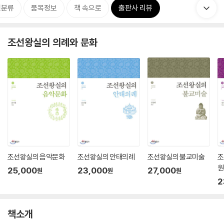
련분류
품목정보
책 속으로
출판사 리뷰
조선왕실의 의례와 문화
조선왕실의 음악문화
조선왕실의 안태의례
조선왕실의 불교미술
조
원
25,000
23,000
27,000
원
원
원
2
책소개