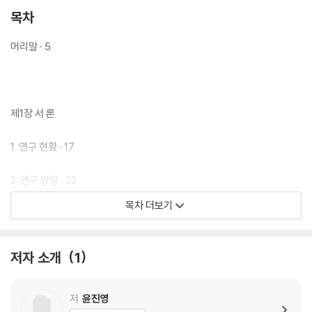
목차
머리말 · 5
제1장 서 론
1. 연구 현황 · 17
2. 연구 방향 · 22
목차 더보기
제2장 조선왕실의 안태의례
저자 소개
1
1. 안태의 기원과 전통 · 28
저
윤진영