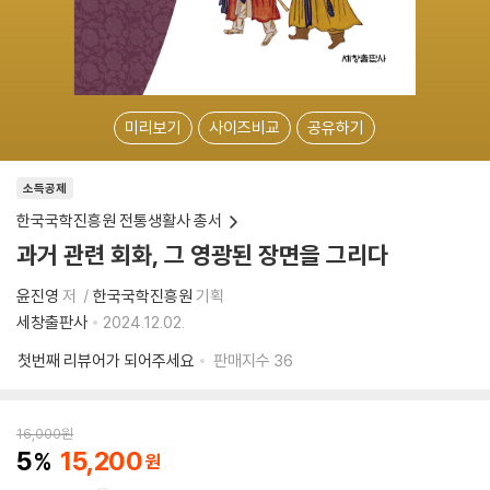
미리보기
사이즈비교
공유하기
소득공제
한국국학진흥원 전통생활사 총서
과거 관련 회화, 그 영광된 장면을 그리다
윤진영
저
한국국학진흥원
기획
세창출판사
2024.12.02.
첫번째 리뷰어가 되어주세요
판매지수
36
16,000
원
5
15,200