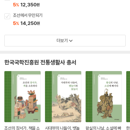
5
12,350
%
원
조선에서 무인되기
5
14,250
%
원
더보기
한국국학진흥원 전통생활사 총서
조선의 장서가, 책을 소
사대부의 나들이, 뱃놀
왕실의 나날, 소설에 빠
한