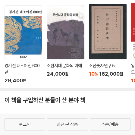
경기전 태조어진 600
조선시대 문화의 이해
조선숫자연구 5
왕
년
도
24,000
10
162,000
%
원
원
29,400
1
원
이 책을 구입하신 분들이 산 분야 책
로그인
최근 본 상품
주문/배송