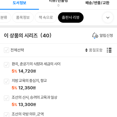
리뷰/한줄평
도서정보
배송/반품/교환
0
련분류
품목정보
책 속으로
출판사 리뷰
이 상품의 시리즈
40
알림신청
전체선택
품절포함
환곡, 춘궁기의 식량과 세금의 사이
5
14,720
%
원
지방 교육의 중심지, 향교
5
12,350
%
원
조선의 산사, 승려의 교육과 일상
5
13,300
%
원
조선의 국방 의무, 군역