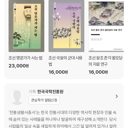
조선 명문가가 사는 법
조선 국왕의 군대 사용
조선 왕조 존각 봉모당
법
의 자료 연구
23,000
원
16,000
16,000
원
원
기획
한국국학진흥원
관심작가 알림신청
'전통생활사총서'는 한국 전통시대의 다양한 역사적 현장과 인물 속
에 숨어 있는 사례들을 하나하나 발굴하여 재구성해 소개한다. 당시
사람들의 일상 속을 세밀하게 파악해서 그간 덜 알려져 있거나 알려