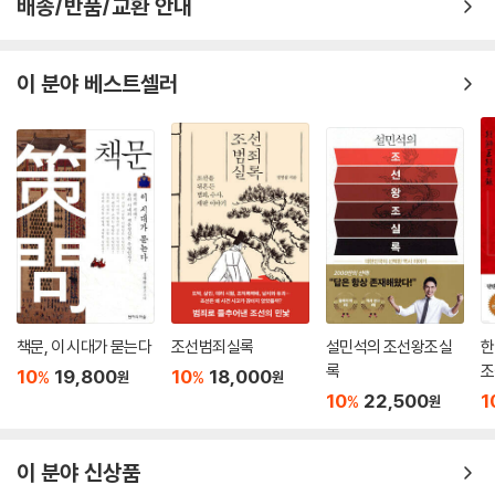
배송/반품/교환 안내
이 분야 베스트셀러
책문, 이 시대가 묻는다
조선범죄실록
설민석의 조선왕조실
한
록
조
10
19,800
10
18,000
%
%
원
원
10
22,500
1
%
원
이 분야 신상품