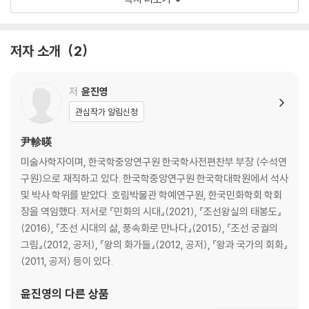
방방도와 은영연도
3. 과거 합격 동기생들의 기록화
저자 소개
2
과거 합격 동기생들의 방회
과거 합격 60주년 기념과 회방연도
저
윤진영
관심작가 알림신청
4. 과거의 합격을 축원한 그림
尹軫暎
어변성룡과 등용문
미술사학자이며, 한국학중앙연구원 한국학사전편찬부 부장 (수석연
책거리와 책가도
구원)으로 재직하고 있다. 한국학중앙연구원 한국학대학원에서 석사
화조화와 어해도
및 박사 학위를 받았다. 호림박물관 학예연구원, 한국민화학회 학회
장을 역임했다. 저서로 『민화의 시대』(2021), 『조선왕실의 태봉도』
나오는 말
(2016), 『조선 시대의 삶, 풍속화로 만나다』(2015), 『조선 궁궐의
주석
그림』(2012, 공저), 『왕의 화가들』(2012, 공저), 『왕과 국가의 회화』
참고문헌
(2011, 공저) 등이 있다.
윤진영
의 다른 상품