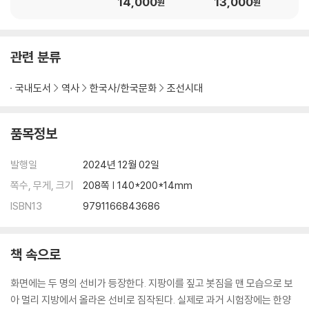
14,000
13,000
원
원
관련 분류
국내도서
역사
한국사/한국문화
조선시대
품목정보
발행일
2024년 12월 02일
쪽수, 무게, 크기
208쪽 | 140*200*14mm
ISBN13
9791166843686
책 속으로
화면에는 두 명의 선비가 등장한다. 지팡이를 짚고 봇짐을 맨 모습으로 보
아 멀리 지방에서 올라온 선비로 짐작된다. 실제로 과거 시험장에는 한양