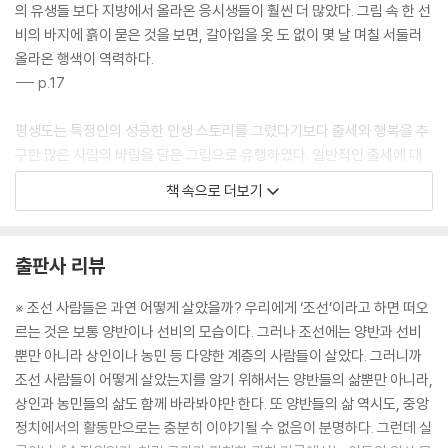
의 유생들 보다 지방에서 올라온 응시생들이 훨씬 더 많았다. 그림 속 한 선
비의 바지에 흙이 묻은 것을 보면, 갈아입을 옷 도 없이 몇 날 며칠 서둘러
올라온 행색이 역력하다.
--- p.17
평생도는 특정인의 성공한 인생 스토리를 그렸다기보다 출세와 행복을 추
구한 많은 사람의 바람을 담은 그림으로 유행하였다. 일반적인 출세에 대
한 소망을 담은 그림이었기에 그만큼 많은 수요와 인기를 얻는 것이 가능
책 속으로 더보기
했을 것이다.
--- p.34
출판사 리뷰
과거 시험의 문과文科보다 예비시험인 사마시 동기생의 관계가 더욱 친밀
한 것은 무슨 이유일까? 사마시 동기생들은 형제 관계에 비유할 만큼 소중
※ 조선 사람들은 과연 어떻게 살았을까? 우리에게 ‘조선’이라고 하면 떠오
히 여겼다. 사마시가 관직 생활로 나아가기 위한 첫 관문이라는 의미가 컸
르는 것은 보통 양반이나 선비의 모습이다. 그러나 조선에는 양반과 선비
고, 또한 순수한 청년 시절의 만남이었기에 그들의 유대관계는 매우 돈독
뿐만 아니라 상인이나 농민 등 다양한 계층의 사람들이 살았다. 그러니까
했다.
조선 사람들이 어떻게 살았는지를 알기 위해서는 양반들의 삶뿐만 아니라,
--- p.131
상인과 농민들의 삶도 함께 바라봐야만 한다. 또 양반들의 삶 역시도, 중앙
정치에서의 활동만으로는 충분히 이야기될 수 없음이 분명하다. 그런데 실
과거 시험의 합격을 축원하는 그림은 문인화가의 수묵화와 화원 및 민간화