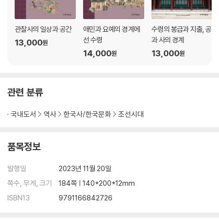
관찰사의 일상과 공간
애민과 요예의 경계에
수령의 봉급과 지출, 공
선 수령
과 사의 경계
13,000
원
14,000
13,000
원
원
관련 분류
국내도서
역사
한국사/한국문화
조선시대
품목정보
발행일
2023년 11월 20일
쪽수, 무게, 크기
184쪽 | 140*200*12mm
ISBN13
9791166842726