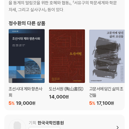
3. 나무 심는 마을, 갓뒤마을
을 동계의 말림갓을 위한 호혜와 협동」, 「서유구의 학문세계와 학문
자세, 그리고 실사구시」 등이 있다.
숲이 품은 이야기
숲이 많은 경주
정수환
의 다른 상품
논호쑤와 말림갓
나무를 함께 심는 마을
나무를 심은 사람들
갓뒤마을 동계의 서로 돕기
계원의 남다른 협동
4. 말림갓을 지키는 사람들
말림갓을 위한 모두의 다짐
조선시대 계와 향촌사
도산서원 (陶山書院)
고문서에 담긴 삶의 조
숲을 다투는 사람들
회
건들
14,000
원
풍수, 마을 사람들의 마음 치유
5
19,000
5
17,100
%
%
원
원
미워하고 사랑하는 약속
마을의 짐이 된 말림갓
멈추지 않는 말림갓 가꾸기
기획
한국국학진흥원