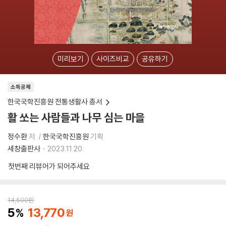
미리보기
사이즈비교
공유하기
소득공제
한국국학진흥원 전통생활사 총서
활 쏘는 사람들과 나무 심는 마을
정수환
저
한국국학진흥원
기획
세창출판사
2023.11.20.
첫번째 리뷰어가 되어주세요
14,500
원
5
13,770