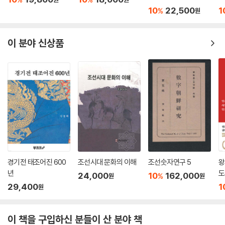
10
22,500
1
%
원
이 분야 신상품
경기전 태조어진 600
조선시대 문화의 이해
조선숫자연구 5
왕
년
도
24,000
10
162,000
%
원
원
29,400
1
원
이 책을 구입하신 분들이 산 분야 책