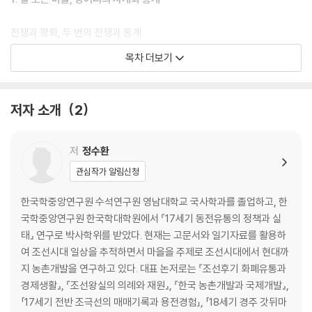
전쟁과 평화, 두 번의 전쟁과 동계
전통은 만들어지지 않고 발견된다
목차 더보기
무관, 혹은 무부들, 활 쏘는 사람들
무부들의 의리
혼사와 상사를 돕는 의리
저자 소개
2
공공기물, 공유자산 운영
약속과 신뢰의 원칙
저
정수환
2. 활을 내려놓고 붓을 든 사람들
관심작가 알림신청
선비들의 신의를 위한 연대
한국학중앙연구원 수석연구원 영남대학교 국사학과를 졸업하고, 한
의리 계승과 신의 약속
국학중앙연구원 한국학대학원에서 『17세기 동전유통의 정책과 실
‘대기근’, 참혹하고 안타까워라
태』 연구로 박사학위를 받았다. 현재는 고문서와 일기자료를 활용하
갈등과 화해, 그리고 지속
여 조선시대 일상을 추적하면서 마을을 주제로 조선시대에서 현대까
동전, 상평통보와 일상생활
지 농촌개발을 연구하고 있다. 대표 논저로는 『조선후기 화폐유통과
갈고닦아 옛것을 잇다
경제생활』, 『조선왕실의 의례와 재원』, 『한국 농촌개발과 국제개발』,
「17세기 전반 조극선의 매매기록과 용전경험」, 「18세기 경주 갓뒤마