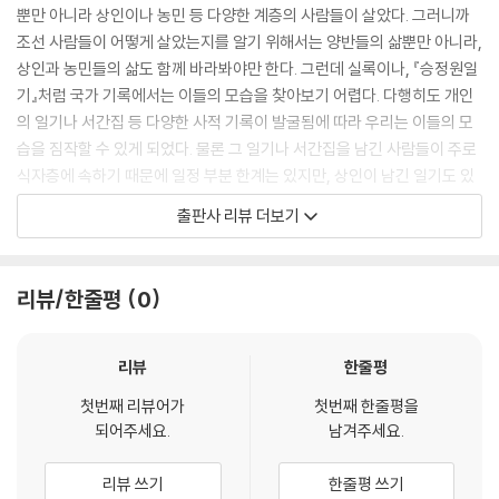
는 남구명이 강조한 계원 사이의 ‘신의’였다.
뿐만 아니라 상인이나 농민 등 다양한 계층의 사람들이 살았다. 그러니까
--- p.71
조선 사람들이 어떻게 살았는지를 알기 위해서는 양반들의 삶뿐만 아니라,
상인과 농민들의 삶도 함께 바라봐야만 한다. 그런데 실록이나, 『승정원일
동천이 가지는 의미가 중요하므로 경주의 유력 인사들은 강의 제방을 돌로
기』처럼 국가 기록에서는 이들의 모습을 찾아보기 어렵다. 다행히도 개인
튼튼히 쌓는 정성을 기울였다. 이곳에 5리, 즉 거의 2킬로에 이르는 긴 거
의 일기나 서간집 등 다양한 사적 기록이 발굴됨에 따라 우리는 이들의 모
리에 나무를 심고는 그 의미를 ‘비보’로 부여했다. 비보는 인간이 자연과 더
습을 짐작할 수 있게 되었다. 물론 그 일기나 서간집을 남긴 사람들이 주로
불어 걱정 없는 삶을 살기를 소망하는 풍수지리에서 나온 말이다. 인간을
식자층에 속하기 때문에 일정 부분 한계는 있지만, 상인이 남긴 일기도 있
둘러싼 자연 중 부족한 부분을 감싸고 채워 준다는 의미에서 비보이며, 이
는가 하면, 마을 사람들이 남긴 마을의 이야기도 있어 그동안 알기 어려웠
출판사 리뷰 더보기
것을 위한 숲으로 비보림을 조성하였다.
던 주변의 삶을 확인할 수 있었다. 전통생활사총서는 이처럼 조선의 변두
--- p.107
리를 살아간 사람들의 일상을 소개하고자 한다. 이 책들을 따라서 읽어 나
가다 보면 우리가 몰랐던 조선 사람들의 삶을 짐작해 볼 수 있을 것이다.
리뷰/한줄평
0
마을 사람들도 서로 미워하면서 사랑한다. 마치 가족이 그러하듯이 같은
공간에 함께 살면서 그야말로 “지지고 볶고” 어울려 살아간다. 그것도 아
조선시대의 사회는 어떤 모습을 하고 있었을까? 지금도 일부 지방에서는
주 오랫동안. 그것은 함께 만들어 가고 많은 시간 동안 전해진 오래된 깨달
그렇지만, 조선시대의 사회는 마을과 마을 사람들을 중심으로 형성되었다.
리뷰
한줄평
음, 오랜 이야기가 있었기 때문에 가능했다. 가족과 같은 천륜이 아닌 마을
한양을 제외하면 외부인들의 왕래는 극히 적었고, 마을 사람들은 마을 안
과 같은 인연으로 만난 사람들을 묶는 풍속이 그것이다. 경주의 갓뒤마을
첫번째 리뷰어가
첫번째 한줄평을
에서 서로 협조하고 부대끼며 평생을 살아가야만 했다. 따라서 마을과 마
되어주세요.
남겨주세요.
사람들도 동계를 만들어 나누었던 지혜가 있었다. 숲이 마을에 주는 호혜
을 사람들의 일상을 살펴보는 일은 곧 조선시대의 일상을 살펴보는 일이나
의 가치와 이것을 향하는 사람들의 협동, 그리고 그 약속이었다.
마찬가지다. 이 책은 그러한 조선시대 마을의 일상을 살펴보고자 한 책이
리뷰 쓰기
한줄평 쓰기
--- p.148~149
다. 특히 이 책은 조선시대 마을 사람들이 서로 협조하기 위해 구성한 동계