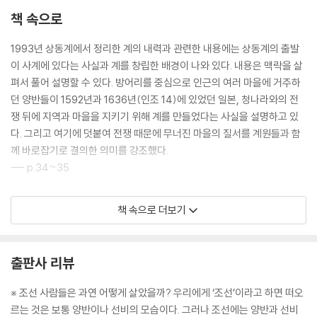
책 속으로
1993년 상동계에서 정리한 계의 내력과 관련한 내용에는 상동계의 출발
이 사계에 있다는 사실과 계를 창립한 배경이 나와 있다. 내용은 맥락을 살
펴서 풀어 설명할 수 있다. 방어리를 중심으로 인근의 여러 마을에 거주하
던 양반들이 1592년과 1636년(인조 14)에 있었던 일본, 청나라와의 전
쟁 뒤에 지역과 마을을 지키기 위해 계를 만들었다는 사실을 설명하고 있
다. 그리고 여기에 덧붙여 전쟁 때문에 무너진 마을의 질서를 계원들과 함
께 바로잡기로 결의한 의미를 강조했다.
--- p.34~35
문장의 뒷부분에 이미 있던 계를 새롭게 만들었다는 언급은 있지만, 그것
책 속으로 더보기
이 사계라고 밝히지는 않고 200년이라는 시간을 강조했다. 이즈음 무부들
이 과거를 위해 활쏘기 연습을 하는 사계를 만들었다는 서사는 그다지 아
름답지 않았다. 중요한 사실은 성리학자로 이름 높은 남구명이 낡은 모임
출판사 리뷰
을 새롭게 윤색했다는 점에 있었다. 동계의 전통을 성리학에서 찾고, 이 시
점에 동계의 자부심을 발판으로 여느 다른 마을의 그것과는 수준이 훨씬
※ 조선 사람들은 과연 어떻게 살았을까? 우리에게 ‘조선’이라고 하면 떠오
높다는 의미에서 ‘상동계’로 승격했다. 바로 전통의 발견이고 그 중심 가치
르는 것은 보통 양반이나 선비의 모습이다. 그러나 조선에는 양반과 선비