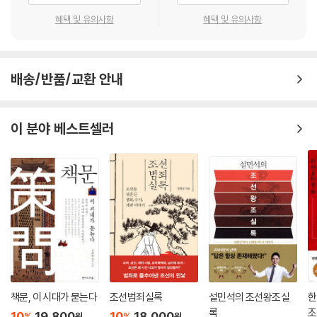
를 중심으로 이야기를 풀어나가고 있다. 지금의 우리에게 계모임은 목돈을
혜택 및 유의사항
혜택 및 유의사항
조선시대 농촌에서 공동의 이익을 위해 협동하면서 호혜의 지속성을 유지
타기 위한 모임으로 널리 생각되고 있지만, 사실 전통적 협동조직체인 계
하고자 했던 동계와 유사한 지식을 한국의 농촌 개발 원조를 받는 지구 남
에는 다양한 종류가 있었고 현재도 그러한 계들은 마을에서 맥을 이어나가
반구 사회에서도 찾을 수 있다. 아시아의 ‘하크’, 아프리카의 ‘우분투’, 남아
고 있다. 그중에서도 동계란 마을 사람들이 조직한 것으로 함께 살아가는
메리카의 ‘수막 카우사이’와 같은 지구 남반구 지역 토착 지식의 사례가 그
배송/반품/교환 안내
마을을 가꾸거나 서로 돕는 일이 있을 때 돕는 모임이었다. 오늘날과 같은
것이다. 이는 한국의 토착 가치가 지구와 인류의 문화와 연대, 혹은 비교 가
수준으로 행정체제가 발전하지는 못했던 조선시대에는 마을 사람들끼리
능하다는 사실을 암시한다. 그렇기에 국제개발로서 수원국 농촌개발 사업
서로 도움으로써 해결할 수 있는 일들이 많았고 사람들은 그렇게 서로 도
이 분야 베스트셀러
에 착수하기에 앞서 인문학 관점에서 토착 지식에 관한 관심을 기울이려는
우며 살고자 했다. 이러한 조선시대 마을의 모습은 우리에게 조선시대 사
노력은 한국 토착문화의 가치도 발견하는 계기가 된다.
람들의 모습을 잘 보여 줄 것이다.
--- p.181
책문, 이 시대가 묻는다
조선범죄실록
설민석의 조선왕조실
한
록
조
10
19,800
10
18,000
%
%
원
원