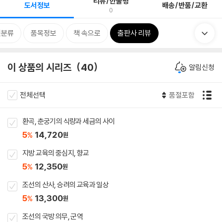
리뷰/한줄평
도서정보
배송/반품/교환
0
련분류
품목정보
책 속으로
출판사 리뷰
이 상품의 시리즈
40
알림신청
전체선택
품절포함
환곡, 춘궁기의 식량과 세금의 사이
5
14,720
%
원
지방 교육의 중심지, 향교
5
12,350
%
원
조선의 산사, 승려의 교육과 일상
5
13,300
%
원
조선의 국방 의무, 군역