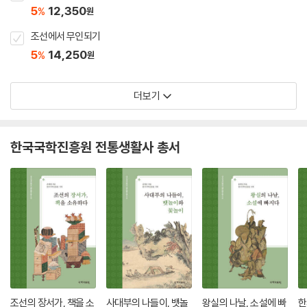
5
12,350
%
원
조선에서 무인되기
5
14,250
%
원
더보기
한국국학진흥원 전통생활사 총서
조선의 장서가, 책을 소
사대부의 나들이, 뱃놀
왕실의 나날, 소설에 빠
한