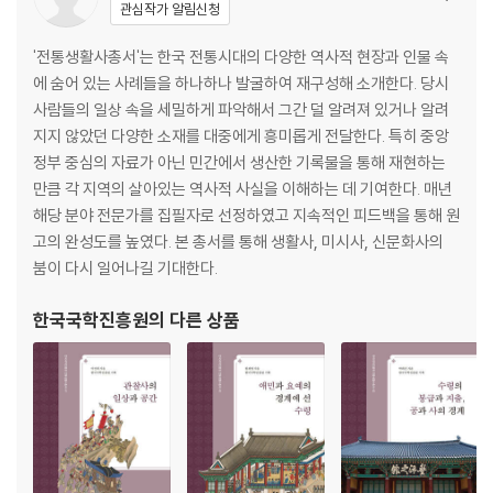
관심작가 알림신청
나오는 말: 마을, 계, 그리고 우리의 유산
경주 이조리 동계
'전통생활사총서'는 한국 전통시대의 다양한 역사적 현장과 인물 속
정이어라, 화해하며 함께한다
에 숨어 있는 사례들을 하나하나 발굴하여 재구성해 소개한다. 당시
마을 가꾸기와 새마을 운동
사람들의 일상 속을 세밀하게 파악해서 그간 덜 알려져 있거나 알려
동계, 새마을, 그리고 인류
지지 않았던 다양한 소재를 대중에게 흥미롭게 전달한다. 특히 중앙
정부 중심의 자료가 아닌 민간에서 생산한 기록물을 통해 재현하는
만큼 각 지역의 살아있는 역사적 사실을 이해하는 데 기여한다. 매년
해당 분야 전문가를 집필자로 선정하였고 지속적인 피드백을 통해 원
고의 완성도를 높였다. 본 총서를 통해 생활사, 미시사, 신문화사의
붐이 다시 일어나길 기대한다.
한국국학진흥원
의 다른 상품