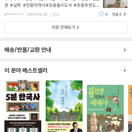
관 #실학 #민중의역사#초등필수도서 #초등추천도서
1592년을 시작으로 6년간 처절한시간을 보냈던 임진왜
s*******7
2019.02.20.
신고
0
댓글
0
란부터세계 최초로 설계된 신도시라는 점에서그 가치가
높게 평가되는 수원화성(정조 18년) 축조를 지나서조선
리뷰 전체보기
후기의 세도정치와
배송/반품/교환 안내
이 분야 베스트셀러