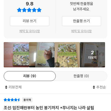
9.8
첫번째 한줄평을
남겨주세요.
리뷰 쓰기
한줄평 쓰기
혜택 및 유의사항
혜택 및 유의사항
2
더보기
5
리뷰
9
한줄평
0
리뷰전체
추천순
종이책
조선:임진왜란부터 농민 봉기까지 *무너지는 나라 살림