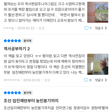
펼쳐보는 우리 역사현암주니어그림도 크고 시원하고현재
와 과거를 책장 펼침으로 오고 갈 수 있음으로이야기 풀기
가 훨씬 편하고' 당시에 뭘 했다던데.... ' 하면서 펼쳐서 읽
고 찾으니 알아가는 재미가 더해진다.교과서 돋보기 페이
지를 보면조선시대의 왕, 임금을 포함하여 여러 인물들이
r****p
2019.02.22.
신고
1
댓글
0
등장하는데각각 특징을 잘 살려서 표현되었다.많은 이야
기를 담기보다는꼭 알아야할이것만큼은
종이책
역사공부하기 2
이 책을 잊고 있었다. ㅠㅠ.형이랑 읽고 다른 역사전집이
랑 같이 꽂아두고 한참을 찾았는데 어제 책쪽이 정리하다
가 뜨악!찾아서 정말 다행이다. 이 책은 조선의 치열했던
부분 임진왜란부터 농민봉기까지 다루고 있다. 나는 책에
소개 된 부분부분 중 임진왜란과 병자호란은 영화를 통
0*******n
2019.03.02.
신고
0
댓글
0
해, 그리고 역사적으로 위대한 인물들을 통해 알고 있었
다.그런데 책을 읽으면서 순서대로 정리도
종이책
조선:임진왜란부터 농민봉기까지
조선임지왜란부터 농민봉기까지글 안미연그림 정경아감수 원창애‘펼쳐