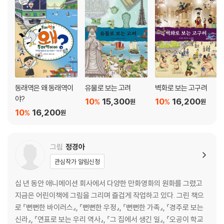
동래역은 왜 동래역이
유물로 보는 고려
벽화로 보는 고구려
야?
10
15,300
10
16,200
%
%
원
원
10
16,200
%
원
그림
정경아
관심작가 알림신청
십 년 동안 애니메이션 회사에서 다양한 만화영화의 원화를 그렸고
지금은 어린이책에 그림을 그리며 즐겁게 작업하고 있다. 그린 책으
로 『뻔뻔한 바이러스』, 『뻔뻔한 우정』, 『뻔뻔한 가족』, 『경주로 보는
신라』, 『연표로 보는 우리 역사』, 『그 집에서 생긴 일』, 『오공이 학교