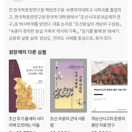
전 한국학중앙연구원 책임연구원. 숙명여자대학교 사학과를 졸업하
고, 한국학중앙연구원 한국학 대학원에서 『조선시대 문과급제자 연
구』로 박사학위를 받았다. 대표 논저로 『조선왕실의 계보와 구성원』,
『숙종이 정리한 왕실 가족의 역사와 기록』, 「일기를 통해 본 18세기
공동회 설행 실태: 경상도, 전라도 사례를 중심으로」 등이 있다.
원창애
의 다른 상품
조선 후기 출세의 사다
조선 국왕의 군대 사용
적상산사고의 운영과
리에 오르려는 이들
법
봉안 자료 연구