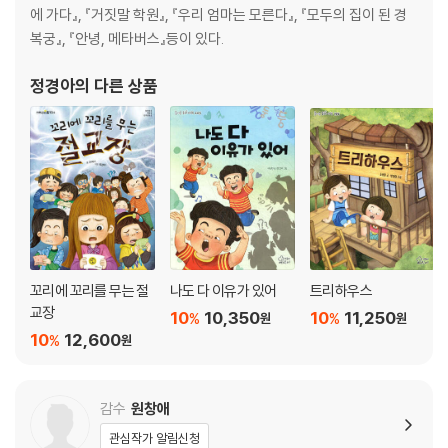
에 가다』, 『거짓말 학원』, 『우리 엄마는 모른다』, 『모두의 집이 된 경
복궁』, 『안녕, 메타버스』등이 있다.
정경아
의 다른 상품
꼬리에 꼬리를 무는 절
나도 다 이유가 있어
트리하우스
교장
10
10,350
10
11,250
%
%
원
원
10
12,600
%
원
감수
원창애
관심작가 알림신청