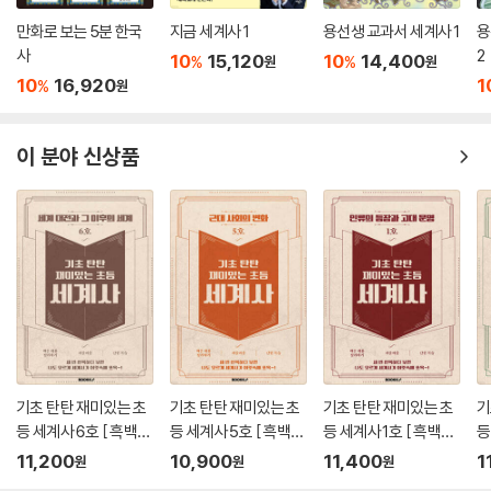
만화로 보는 5분 한국
지금 세계사 1
용선생 교과서 세계사 1
용
사
2
10
15,120
10
14,400
%
%
원
원
10
16,920
1
%
원
이 분야 신상품
기초 탄탄 재미있는 초
기초 탄탄 재미있는 초
기초 탄탄 재미있는 초
기
등 세계사 6호 [ 흑백판
등 세계사 5호 [ 흑백판
등 세계사 1호 [ 흑백판
등
]
]
]
]
11,200
10,900
11,400
1
원
원
원