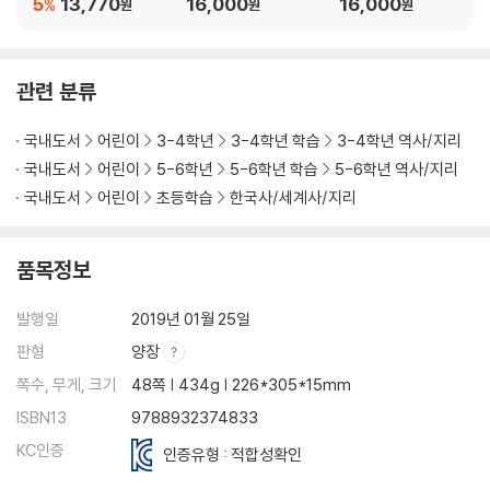
5
13,770
16,000
16,000
%
원
원
원
관련 분류
국내도서
어린이
3-4학년
3-4학년 학습
3-4학년 역사/지리
국내도서
어린이
5-6학년
5-6학년 학습
5-6학년 역사/지리
국내도서
어린이
초등학습
한국사/세계사/지리
품목정보
발행일
2019년 01월 25일
판형
양장
쪽수, 무게, 크기
48쪽 | 434g | 226*305*15mm
ISBN13
9788932374833
KC인증
인증유형 : 적합성확인