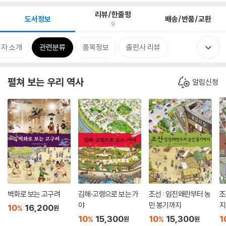
리뷰/한줄평
도서정보
배송/반품/교환
9
자 소개
관련분류
품목정보
출판사 리뷰
펼쳐 보는 우리 역사
알림신청
벽화로 보는 고구려
김해·고령으로 보는 가
조선 : 임진왜란부터 농
조
야
민 봉기까지
지
10
16,200
%
원
10
15,300
10
15,300
1
%
%
원
원