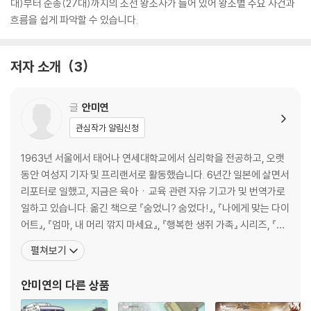
대)부터 순종(27대)까지의 조선 왕조사가 들어 있어 왕조별 주요 사건과
흐름을 쉽게 파악할 수 있습니다.
저자 소개
3
글
안미연
관심작가 알림신청
1963년 서울에서 태어나 연세대학교에서 심리학을 전공하고, 오랫
동안 여성지 기자 및 프리랜서로 활동했습니다. 6년간 일본에 살면서
리포터로 일했고, 지금은 육아ㆍ교육 관련 자유 기고가 및 번역가로
일하고 있습니다. 옮긴 책으로 『숨었니? 숨었다!』, 『나에게 맞는 다이
어트』, 『엄마, 내 머리 깎지 마세요』, 『행복한 생쥐 가족』 시리즈, 『높
이 높이』, 『콧구멍을 후비면』, 『나는야 탐험가 쿤쿤』, 『뾰족산에 사는
펼쳐보기
리토라』, 『999마리 개구리 형제의 이사』 등이 있으며, 『몽룡이의 자
전거』,『헤퍼 요괴 물리치기』 『우물쭈물하지 말고 똑똑하게 말해요』,
안미연
의 다른 상품
『또박또박 반갑게 인사해