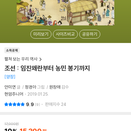
미리보기
사이즈비교
공유하기
소득공제
펼쳐 보는 우리 역사
조선 : 임진왜란부터 농민 봉기까지
양장
안미연
글
정경아
그림
원창애
감수
현암주니어
2019.01.25.
9.9
판매지수
24
9
17,000
원