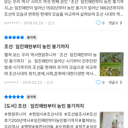
보는 우리 역사’ 시리즈 여섯 번째 권인 『조선: 임진왜란부터 농민 봉기까
지』는 임진왜란이 일어난 1592년부터 농민 봉기가 일어난 1862년까지의
조선의 모습과 변화된 현재의 모습을 비교하여 살펴보며 조선 시대의 역사
와 사회, 문화 등을 깊이 들여다보는 펼쳐서 보는 역사책이에요 『조선: 임
m*****7
2019.02.23.
신고
0
댓글
0
진왜란부터 농민
종이책
조선: 임진왜란부터 농민 봉기까지
펼쳐 보는 우리 역사현암주니어 ' 조선: 임진왜란부터 농
민 봉기까지 ' 는 임진왜란이 일어난 시기부터 진주민란
발생 시기까지의 조선을 현재와 과거의 모습으로 비교하
며 조선시대의 정치,경제,사회,문화에 대한다양한 역사지
식을 얻을수 있는 역사 그림책입니다.현재의 우리가 알
c*****7
2019.02.22.
신고
0
댓글
0
고 있는 여러 장소들이 과거 조선시대에는 어떤 모습이었
는지 좌우로 책을 펼쳐보며 확인해 볼수 있
종이책
[도서] 조선 : 임진왜란부터 농민 봉기까지
#현암주니어 #현암사#조선시대 #조선왕조사#조선
후기200년역사#임진왜란부터농민봉기까지#펼쳐보는
우리역사 #명량#독한아이들 #수원화성 #정조#성균