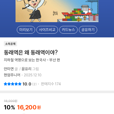
미리보기
사이즈비교
카드뉴스
공유하기
소득공제
동래역은 왜 동래역이야?
지하철 역명으로 보는 한국사 - 부산 편
안미연
글
윤유리
그림
현암주니어
2025.12.10.
10.0
판매지수
174
2
18,000
원
10
16,200