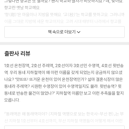
그렇다면 향교는 또 뭘까요? 왠지 학교와 글자가 비슷하지요? 네, 맞아요.
향교란 옛날 학교예요.
‘향(鄕)’은 마을이나 지방을 뜻해요. ‘교(校)’는 학교를 뜻하고요. 그러니까
이름 그대로 지방에 세운 학교이지요. 고려 시대 때부터 나라에서 향교를
세웠고, 조선 시대에 이르러서는 전국에 향교를 두었어요. 나라를 이끄는
책 속으로 더보기
인재를 길러 내기 위해서였어요. 딱 지금의 학교와 같지요.
--- pp.26-27
출판사 리뷰
적군은 성을 포위하고 공격을 시작했어요. 송상현도 이에 맞서 군사를 이
끌었으나, 왜군에 비해서 동래성 군사들의 수가 한참 적었어요. 결국 성이
1호선 온천장역, 2호선 주례역, 2호선이자 3호선인 수영역, 4호선 윗반송
함락당했어요. 그러자 송상현은 죽을 줄 뻔히 알면서도, 신하가 조정에 나
역. 우리 동네 지하철역이 왜 이런 이름을 갖게 되었는지 궁금하지 않으셨
갈 때 입는 관복을 입고 단정히 앉아, 적군의 공격을 받고 죽음을 맞이했어
나요? ‘앗뜨뜨! 뜨거운 온천이 있어 온천장역인가? 설마 결혼식장이 많은
요. 죽음조차 두려워하지 않은 송상현의 충성심에 왜군도 감동했대요. 비
동네라 주례역? 시원한 수영장이 있어 수영역일지도 몰라. 윗반송역? 윗
록 적군이었지만 송상현을 땅에 묻어 주었다고 해요.
동네로 반송한 물건이 많았나?’ 지하철역 이름만 보고 이런 추측들을 할지
--- p.31
모릅니다.
일제 강점기 때 부산과 평양에도 전차가 등장했어요. 부산의 전차는 1915
『동래역은 왜 동래역이야? (지하철 역명으로 보는 한국사-부산 편)』는 부
년에 부산진에서 초량, 온천장까지 처음 달렸어요. 전차가 달릴 때 공중에
산 지하철 1호선부터 4호선까지, 부산 지하철 역명들이 어떻게 해서 이런
있는 전기 케이블이 방전되어 불빛이 번쩍거리자, 부산 사람들은 전차를
이름들을 갖게 되었는지, 부산 지하철역 이름에 담긴 의미와 사연들을 하