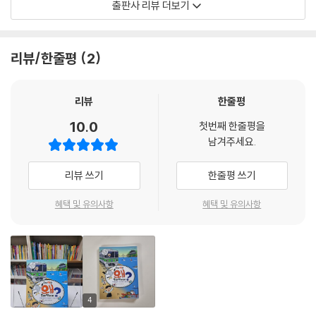
출판사 리뷰 더보기
이렇게 불렀대요. ‘쇠막대기로 전기를 잡아먹고 그 힘으로 달리는 괴물’,
나하나 짚어보고, 더 나아가 역 이름과 관련된 역사를 살펴보는 역사책입
‘번갯불을 잡아먹고 달리는 괴물’, ‘쇠 당나귀’라고요.
니다. 수도권 지하철 역명에 담긴 역사를 알아보는 『잠실역은 왜 잠실역이
--- p.61
야? (지하철 역명으로 보는 한국사-수도권 편)』에 이은 ‘지하철 역명으로
리뷰/한줄평
2
보는 한국사’ 시리즈 두 번째 책입니다.
우리나라에 지하철이 처음 개통된 것은 1974년 8월 15일로, 서울 지하철
리뷰
한줄평
1호선이 그 시작입니다. 그 뒤 1985년에 우리나라 도시 두 번째로 부산에
10.0
첫번째 한줄평을
부산 지하철 1호선의 첫 구간이 열렸습니다. 두 번째로 지하철이 생긴 부산
남겨주세요.
은 아름다운 바다의 도시이자 무역의 도시이며, 부산 국제 영화제 같은 국
제적인 행사들로 전 세계와 문화 교류가 활발히 이루어지는 문화의 도시이
리뷰 쓰기
한줄평 쓰기
기도 합니다.
혜택 및 유의사항
혜택 및 유의사항
“부산의 한자는 ‘가마솥 부(釜), 뫼 산(山)’으로, ‘가마솥 산’이라는 뜻입니
다.
그 이름처럼 부산은 무역과 문화와 미래를 향한 발걸음이 가마솥처럼 펄펄
끓는 도시이기도 합니다. (본문 6쪽)”
부산 지하철은 1985년 7월에 1호선 노포역에서 범내골역 사이가 처음 개
4