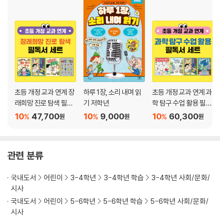
초등 개정 교과 연계 장
하루 1장, 소리 내며 읽
초등 개정 교과 연계 과
래희망 진로 탐색 필독
기 저학년
학 탐구 수업 활용 필독
서 세트
서 세트
10
47,700
10
9,000
10
60,300
%
%
%
원
원
원
관련 분류
국내도서
어린이
3-4학년
3-4학년 학습
3-4학년 사회/문화/
시사
국내도서
어린이
5-6학년
5-6학년 학습
5-6학년 사회/문화/
시사