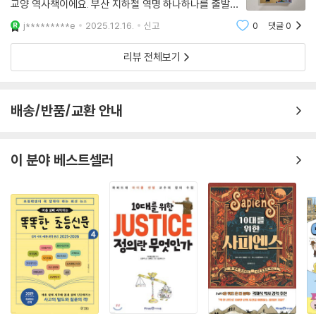
교양 역사책이에요. 부산 지하철 역명 하나하나를 출발점
『동래역은 왜 동래역이야? (지하철 역명으로 보는 한국사-부산 편)』는 부
으로 삼아서 그 주변의 역사와 문화, 지명이 왜 그렇게 되
산 지하철 1호선부터 4호선까지, 호선별 주요 지하철역 이름에 담긴 의미
j*********e
2025.12.16.
신고
0
댓글
0
었는지를 재미있고 쉽게 풀어줍니다. 제목과 같이 동래역
부터, 이제껏 몰랐던 각 역명에 얽힌 흥미로운 전설들, 그 역의 이름과 관련
은 왜 ‘동래’라는 이름을 갖게 되었는지, 그
리뷰 전체보기
된 우리 역사와 인물들을 소개합니다. 그리고 ‘역수역의 정보 플러스’ 페이
지를 통해 중요한 역사 용어와 정보들을 다시 한번 짚어 주고, 본문에 다 담
지 못한 역명들은 ‘우리 동네 역의 역사’ 페이지에서 하나하나 소개하고 있
배송/반품/교환 안내
습니다. 또한 책 마지막에는 부산김해경전철, 동해선 광역전철의 역명들
또한 추가로 설명하고 있습니다.
이 분야 베스트셀러
지하철역의 이름은 그 지하철역이 있는 동네의 역사에서 비롯된 경우가 많
습니다. 지하철역 이름에 담긴 역사를 살펴보는 과정을 통해 우리 동네에
어떤 놀라운 역사가 숨어 있었는지, 우리 동네 이름이 어떻게 변화해 왔고,
어떤 흥미로운 이야기와 인물이 관련되어 있는지 또한 살펴볼 수 있습니
다.
* 초등 교과 연계
· 사회 5-1 국토와 우리 생활
· 사회 5-2 옛사람들의 삶과 문화 / 사회의 새로운 변화와 오늘날의 우리
· 사회 6-1 사회의 새로운 변화와 오늘날의 우리 / 우리나라의 정치 발전