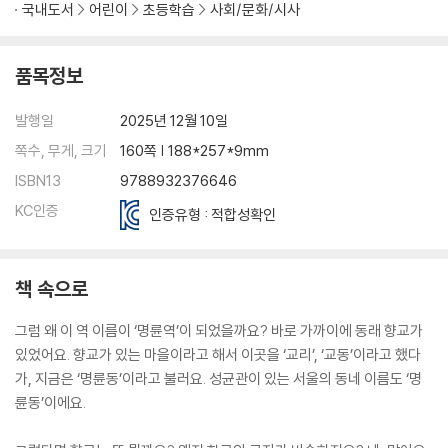
국내도서
어린이
초등학습
사회/문화/시사
품목정보
발행일
2025년 12월 10일
쪽수, 무게, 크기
160쪽 | 188*257*9mm
ISBN13
9788932376646
KC인증
인증유형 : 적합성확인
책 속으로
그럼 왜 이 역 이름이 ‘명륜역’이 되었을까요? 바로 가까이에 동래 향교가
있었어요. 향교가 있는 마을이라고 해서 이곳을 ‘교리’, ‘교동’이라고 했다
가, 지금은 ‘명륜동’이라고 불러요. 성균관이 있는 서울의 동네 이름도 ‘명
륜동’이에요.