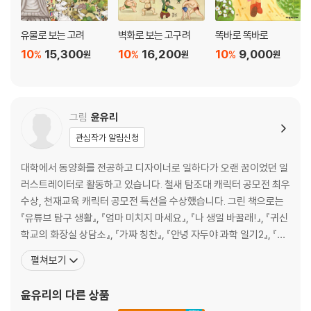
유물로 보는 고려
벽화로 보는 고구려
똑바로 똑바로
10
15,300
10
16,200
10
9,000
%
%
%
원
원
원
그림
윤유리
관심작가 알림신청
대학에서 동양화를 전공하고 디자이너로 일하다가 오랜 꿈이었던 일
러스트레이터로 활동하고 있습니다. 철새 탐조대 캐릭터 공모전 최우
수상, 천재교육 캐릭터 공모전 특선을 수상했습니다. 그린 책으로는
『유튜브 탐구 생활』, 『엄마 미치지 마세요』, 『나 생일 바꿀래!』, 『귀신
학교의 화장실 상담소』, 『가짜 칭찬』, 『안녕 자두야 과학 일기2』, 『초
등학생이 꼭 가야 할 교과서 역사 여행』, 『초등 생물 생생 교과서』,
펼쳐보기
『손으로 따라 그려 봐』, 『재미있는 지구촌 종교 이야기』 등이 있습니
다. “재미나게 사는 게 인생 목표입니다. 그래서 재미있는 그림을 그
윤유리
의 다른 상품
리는 걸 좋아합니다. 자