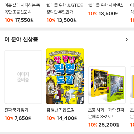
아홉 살에 시작하는 똑
10대를 위한 JUSTICE
10대를 위한 사피엔스
어
똑한 초등신문 4
정의란 무엇인가
식
10
13,500
%
원
10
17,550
10
13,500
1
%
%
원
원
이 분야 신상품
진짜 국기 찾기
참 별난 직업 도감
초등 사회 + 과학 진짜
초
문해력 3-2 세트
문
10
7,650
10
14,400
%
%
원
원
10
25,200
1
%
원