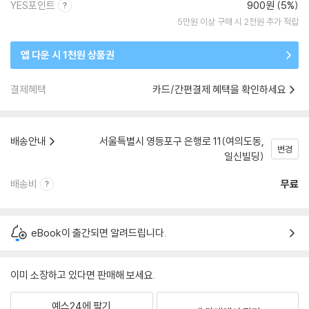
YES포인트
900원 (5%)
5만원 이상 구매 시 2천원 추가 적립
앱 다운 시 1천원 상품권
결제혜택
카드/간편결제 혜택을 확인하세요
배송안내
서울특별시 영등포구 은행로 11(여의도동,
변경
일신빌딩)
배송비
무료
eBook이 출간되면 알려드립니다.
이미 소장하고 있다면 판매해 보세요.
예스24에 팔기