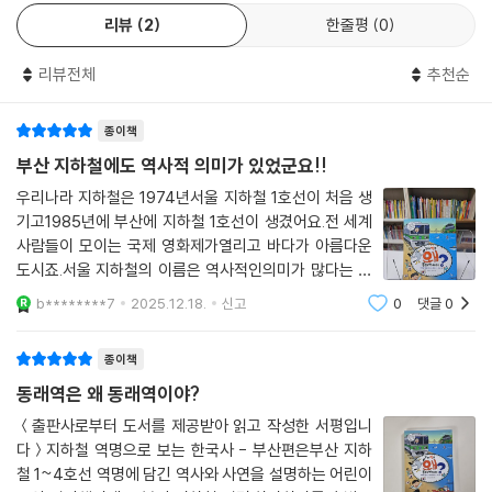
통되었습니다. 이후 2011년에 우리나라 최초의 경전철로, 무인 자동시스
리뷰
2
한줄평
0
템을 도입한 4호선이 개통하며 네 개의 노선으로 늘어났습니다. 이 외에
부산시와 김해시를 연결하는 부산김해경전철, 부산시와 울산시를 연결하
리뷰전체
추천순
는 동해선 광역전철이 운행하고 있습니다.
종이책
지하철은 시민들이 빠르고 편리하게 이동할 수 있는, 우리에게 없어선 안
될 교통수단으로 자리 잡았습니다. 현재 우리나라 지하철은 빠를 뿐만 아
부산 지하철에도 역사적 의미가 있었군요!!
니라, 도착과 출발 시간이 정확하며 깨끗하고 편리한 것으로 세계에서 손
우리나라 지하철은 1974년서울 지하철 1호선이 처음 생
꼽힙니다.
기고1985년에 부산에 지하철 1호선이 생겼어요.전 세계
사람들이 모이는 국제 영화제가열리고 바다가 아름다운
『삼국유사』에 우리나라에서 가장 오래된 온천이라고 기록된 동래 온천이
도시죠.서울 지하철의 이름은 역사적인의미가 많다는 걸
가까이 있어 붙여진 온천장역, 한국 전쟁 때 전쟁을 피해 남쪽까지 내려온
알고 있었는데부산도 그런 의미들이 있는줄 이번에책을
b********7
2025.12.18.
신고
0
댓글
0
통해서 처음 알게 되었어요.부산의 지하철 노선을 따라 역
피난민들의 판잣집이 산허리까지 들어찼던 가슴 아픈 역사가 있는 곳으로,
사적의미를 알아가는 재미가 쏠쏠 했어요.부산 지
범(호랑이)이 자주 나타나는 냇물 아랫마을의 이름을 따온 범내골역, 우리
종이책
땅을 괴롭히는 일본 왜구를 막기 위해 쌓은 토성의 의미가 담긴 토성역, 신
동래역은 왜 동래역이야?
라 유학자 최치원의 자인 ‘해운’의 뜻이 담긴 해운대역 등, 지하철역 이름에
는 지하철역이 있는 그 지역, 그 동네에서 일어난 사건이나 유적, 인물의 이
＜출판사로부터 도서를 제공받아 읽고 작성한 서평입니
다＞지하철 역명으로 보는 한국사 - 부산편은부산 지하
름 등과 관련된 다양한 우리 역사가 숨어 있습니다.
철 1~4호선 역명에 담긴 역사와 사연을 설명하는 어린이