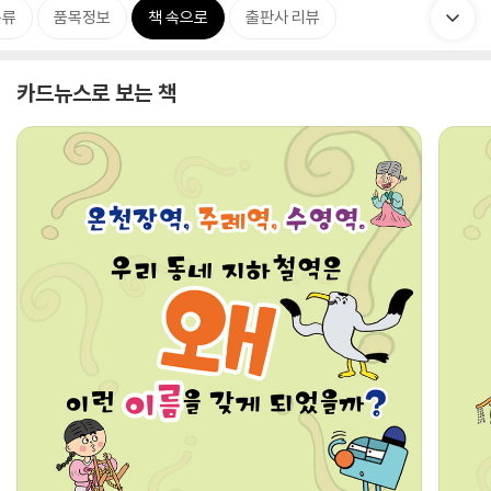
분류
품목정보
책 속으로
출판사 리뷰
카드뉴스로 보는 책