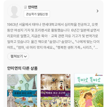
3호선
글
안미연
관심작가 알림신청
구포역 · 120 / 역수역의 정보 플러스 · 122 / 만덕역 · 124 / 사직역 · 128 /
종합운동장역 · 130 / 망미역 · 132 / 수영역 · 136 / 우리 동네 역의 역사 ·
1963년 서울에서 태어나 연세대학교에서 심리학을 전공하고, 오랫
140
동안 여성지 기자 및 프리랜서로 활동했습니다. 6년간 일본에 살면서
리포터로 일했고, 지금은 육아ㆍ교육 관련 자유 기고가 및 번역가로
4호선
일하고 있습니다. 옮긴 책으로 『숨었니? 숨었다!』, 『나에게 맞는 다이
어트』, 『엄마, 내 머리 깎지 마세요』, 『행복한 생쥐 가족』 시리즈, 『높
고촌역 · 144 / 윗반송역 · 148 / 충렬사역 · 150 / 수안역 · 152 / 역수역
이 높이』, 『콧구멍을 후비면』, 『나는야 탐험가 쿤쿤』, 『뾰족산에 사는
펼쳐보기
의 정보 플러스 · 154 / 우리 동네 역의 역사 · 156
리토라』, 『999마리 개구리 형제의 이사』 등이 있으며, 『몽룡이의 자
전거』,『헤퍼 요괴 물리치기』 『우물쭈물하지 말고 똑똑하게 말해요』,
안미연
의 다른 상품
부산의 또 다른 전철
『또박또박 반갑게 인사해
- 부산김해경전철, 동해선 광역전철 · 158