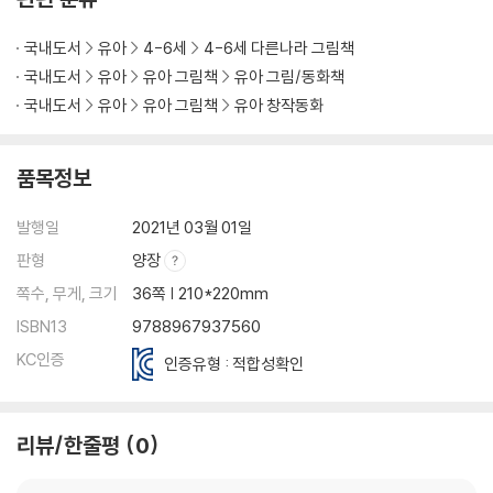
국내도서
유아
4-6세
4-6세 다른나라 그림책
국내도서
유아
유아 그림책
유아 그림/동화책
국내도서
유아
유아 그림책
유아 창작동화
품목정보
발행일
2021년 03월 01일
판형
양장
쪽수, 무게, 크기
36쪽 | 210*220mm
ISBN13
9788967937560
KC인증
인증유형 : 적합성확인
리뷰/한줄평
0