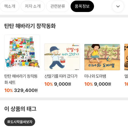
책소개
저자 소개
관련분류
품목정보
탄탄 해바라기 창작동화
탄탄 해바라기 창작동
산딸기를 따러 갔다가
미나와 도마뱀
엘
화 세트
10
9,000
10
9,000
1
%
%
원
원
10
329,400
%
원
이 상품의 태그
#도시락을싸보자