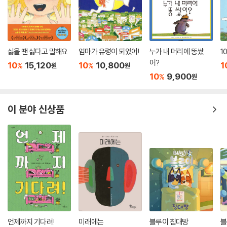
싫을 땐 싫다고 말해요
엄마가 유령이 되었어!
누가 내 머리에 똥쌌
1
어?
10
15,120
10
10,800
1
%
%
원
원
10
9,900
%
원
이 분야 신상품
언제까지 기다려!
미래에는
블루이 침대방
블