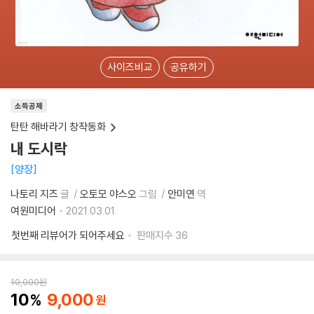
사이즈비교
공유하기
소득공제
탄탄 해바라기 창작동화
내 도시락
양장
나토리 지즈
글
오토모 야스오
그림
안미연
역
여원미디어
2021.03.01.
첫번째 리뷰어가 되어주세요
판매지수
36
10,000
원
10
9,000