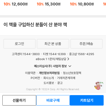
10
12,600
10
15,300
10
10,800
1
%
%
%
원
원
원
이 책을 구입하신 분들이 산 분야 책
로그인
최근 본 상품
주문/배송
고객센터 1544-3800
티켓 1544-6399
중고샵 1566-4295
eBook 1:1문의/채팅상담
예스이십사(주) 사업자 정보
이용약관
개인정보처리방침
청소년보호정책
PC버전
회사소개
거래처관계자께
도서홍보
광고
Copyright © YES24 Corp. All Rights Reserved.
MATOM3
선물하기
바로구매
카트담기