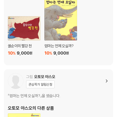
꿀순이의 빨강 천
엄마는 언제 오실까?
10
9,000
10
9,000
%
%
원
원
그림
오토모 야스오
관심작가 알림신청
『엄마는 언제 오실까?』을 썼습니다.
오토모 야스오
의 다른 상품