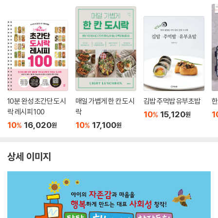
10분 완성 초간단 도시
매일 가볍게 한 칸 도시
김밥 주먹밥 유부초밥
한
락 레시피 100
락
10
15,120
1
%
원
10
16,020
10
17,100
%
%
원
원
상세 이미지