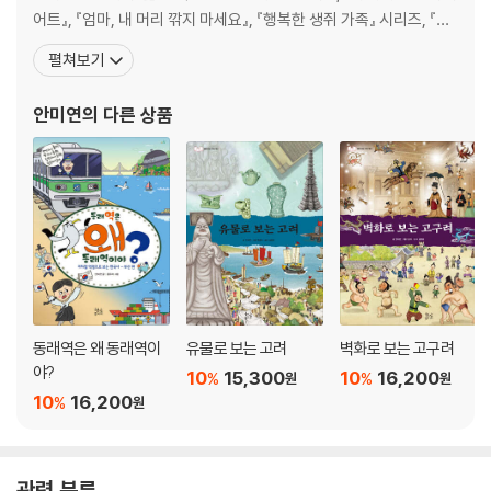
어트』, 『엄마, 내 머리 깎지 마세요』, 『행복한 생쥐 가족』 시리즈, 『높
이 높이』, 『콧구멍을 후비면』, 『나는야 탐험가 쿤쿤』, 『뾰족산에 사는
펼쳐보기
리토라』, 『999마리 개구리 형제의 이사』 등이 있으며, 『몽룡이의 자
전거』,『헤퍼 요괴 물리치기』 『우물쭈물하지 말고 똑똑하게 말해요』,
안미연
의 다른 상품
『또박또박 반갑게 인사해
동래역은 왜 동래역이
유물로 보는 고려
벽화로 보는 고구려
야?
10
15,300
10
16,200
%
%
원
원
10
16,200
%
원
관련 분류