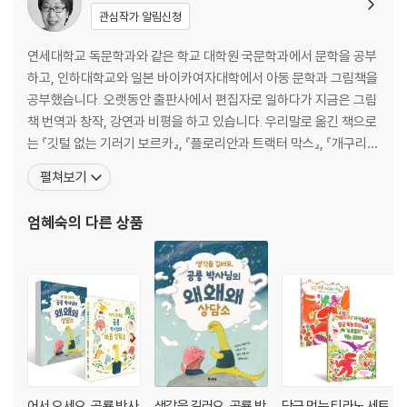
관심작가 알림신청
연세대학교 독문학과와 같은 학교 대학원 국문학과에서 문학을 공부
하고, 인하대학교와 일본 바이카여자대학에서 아동 문학과 그림책을
공부했습니다. 오랫동안 출판사에서 편집자로 일하다가 지금은 그림
책 번역과 창작, 강연과 비평을 하고 있습니다. 우리말로 옮긴 책으로
는 『깃털 없는 기러기 보르카』, 『플로리안과 트랙터 막스』, 『개구리와
두꺼비는 친구』, 『이름 없는 나라에서 온 스케치』, 『비에도 지지 않
펼쳐보기
고』, 『은하 철도의 밤』, 『작가』, 『끝까지 제대로』 등이 있습니다. 쓴 책
으로는 『세탁소 아저씨의 꿈』, 『야호, 우리가 해냈어!』, 『나의 초록 스
엄혜숙
의 다른 상품
웨터』 등의 그림책과 미야자와
어서 오세요, 공룡 박사
생각을 길러요, 공룡 박
당근 먹는 티라노 세트