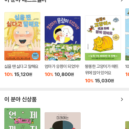
싫을 땐 싫다고 말해요
엄마가 유령이 되었어!
뚱뚱한 고양이가 매트
1
위에 앉아 있어요
10
15,120
10
10,800
1
%
%
원
원
10
15,030
%
원
이 분야 신상품