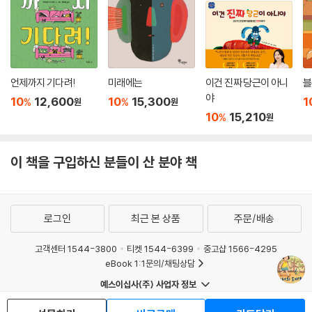
언제까지 기다려!
미래에는
이건 진짜 당근이 아니
블
야
10
12,600
10
15,300
1
%
%
원
원
10
15,210
%
원
이 책을 구입하신 분들이 산 분야 책
로그인
최근 본 상품
주문/배송
고객센터 1544-3800
티켓 1544-6399
중고샵 1566-4295
eBook 1:1문의/채팅상담
예스이십사(주) 사업자 정보
이용약관
개인정보처리방침
청소년보호정책