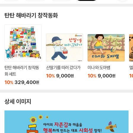
탄탄 해바라기 창작동화
탄탄 해바라기 창작동
산딸기를 따러 갔다가
미나와 도마뱀
엘
화 세트
10
9,000
10
9,000
1
%
%
원
원
10
329,400
%
원
상세 이미지