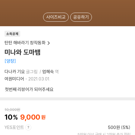
사이즈비교
공유하기
소득공제
탄탄 해바라기 창작동화
미나와 도마뱀
양장
다나카 기요
글그림
엄혜숙
역
여원미디어
2021.03.01.
첫번째 리뷰어가 되어주세요
10,000
원
10
9,000
YES포인트
500원 (5%)
5만원 이상 구매 시 2천원 추가 적립