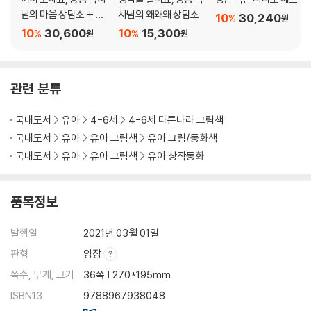
님의 마음 상담소 + 생
사님의 왜왜왜 상담소
10
30,240
%
원
각을 길러요, 공룡 박사
10
30,600
10
15,300
%
%
원
원
님의 왜왜왜 상담소 세
트
관련 분류
국내도서
유아
4-6세
4-6세 다른나라 그림책
국내도서
유아
유아 그림책
유아 그림/동화책
국내도서
유아
유아 그림책
유아 창작동화
품목정보
발행일
2021년 03월 01일
판형
양장
쪽수, 무게, 크기
36쪽 | 270*195mm
ISBN13
9788967938048