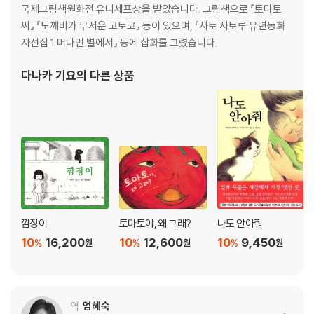
국제그림책원화전 유니세프상을 받았습니다. 그림책으로 『토마토
씨』 『도깨비가 무서운 고토코』 등이 있으며, 『사토 사토루 유년동화
자선집 1 머나먼 별에서』 등에 삽화를 그렸습니다.
다나카 기요
의 다른 상품
깜장이
토마토야, 왜 그래?
나도 안아줘
10
16,200
10
12,600
10
9,450
%
%
%
원
원
원
역
엄혜숙