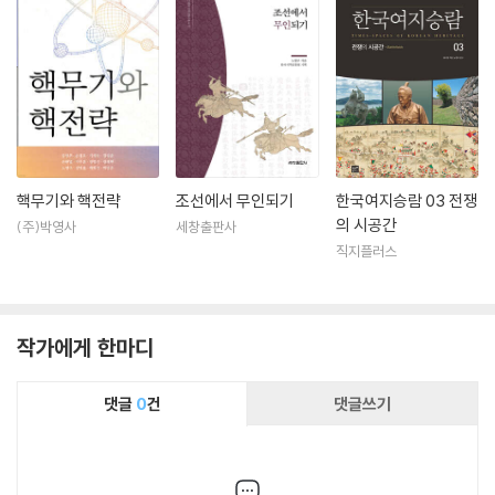
핵무기와 핵전략
조선에서 무인되기
한국여지승람 03 전쟁
의 시공간
(주)박영사
세창출판사
직지플러스
작가에게 한마디
댓글
0
건
댓글쓰기