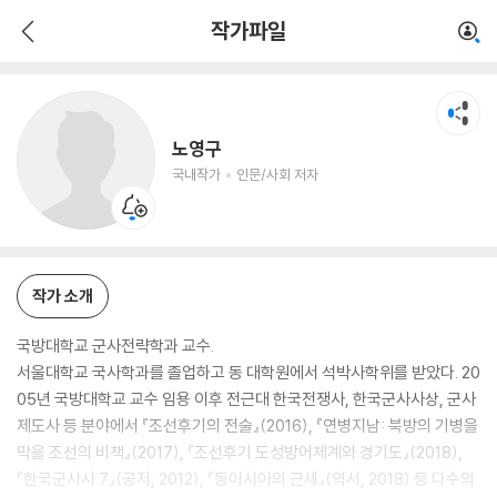
노영구
작가파일
국내작가
인문/사회 저자
노영구
국내작가
인문/사회 저자
작가 소개
국방대학교 군사전략학과 교수.
서울대학교 국사학과를 졸업하고 동 대학원에서 석박사학위를 받았다. 20
05년 국방대학교 교수 임용 이후 전근대 한국전쟁사, 한국군사사상, 군사
제도사 등 분야에서 『조선후기의 전술』(2016), 『연병지남: 북방의 기병을
막을 조선의 비책』(2017), 『조선후기 도성방어체계와 경기도』(2018),
『한국군사사 7』(공저, 2012), 『동아시아의 근세』(역서, 2018) 등 다수의