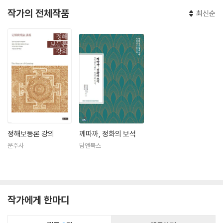
작가의 전체작품
최신순
정해보등론 강의
께따까, 정화의 보석
운주사
담앤북스
작가에게 한마디