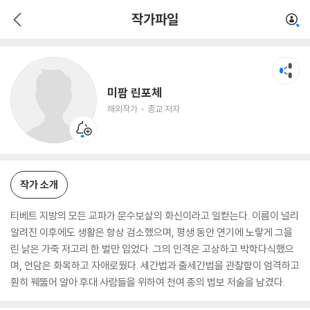
미팜 린포체
작가파일
해외작가
종교 저자
미팜 린포체
해외작가
종교 저자
작가 소개
티베트 지방의 모든 교파가 문수보살의 화신이라고 일컫는다. 이름이 널리
알려진 이후에도 생활은 항상 검소했으며, 평생 동안 연기에 노랗게 그을
린 낡은 가죽 저고리 한 벌만 입었다. 그의 인격은 고상하고 박학다식했으
며, 언담은 화목하고 자애로웠다. 세간법과 출세간법을 관찰함이 엄격하고
훤히 꿰뚫어 알아 후대 사람들을 위하여 천여 종의 법보 저술을 남겼다.