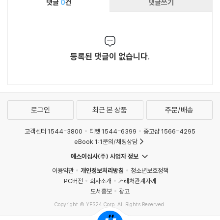
댓글
0
건
댓글쓰기
등록된 댓글이 없습니다.
로그인
최근 본 상품
주문/배송
고객센터 1544-3800
티켓 1544-6399
중고샵 1566-4295
eBook 1:1문의/채팅상담
예스이십사(주) 사업자 정보
이용약관
개인정보처리방침
청소년보호정책
PC버전
회사소개
거래처관계자께
도서홍보
광고
Copyright © YES24 Corp. All Rights Reserved.
MATOM2