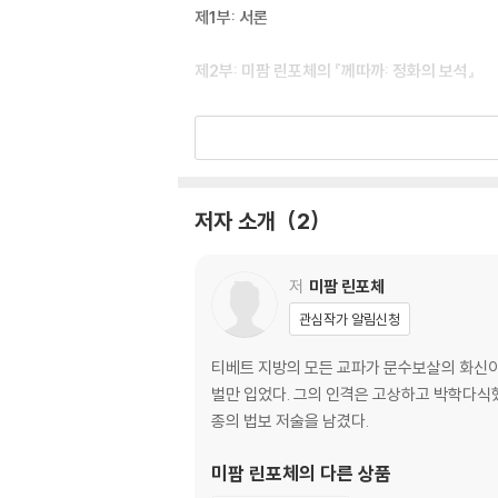
제1부: 서론
제2부: 미팜 린포체의 『께따까: 정화의 보석』
제3부: 미팜 린포체의 『태양의 광명』
질문1: 세속적인 현상은 단순히 마음에 귀속된 
질문2: 인아人我와 법아法我의 아집 중 인아에
저자 소개
2
질문3: 성문의 해탈
질문4: 아라한의 경지
질문5: 인아집과 법아집 그리고 번뇌장과 소지
저
미팜 린포체
질문6: 진속이제眞俗二諦
관심작가 알림신청
질문7: 자체-지각하는 마음
질문8: 쫑카빠에 따른 귀류[논증]파의 팔대난점
티베트 지방의 모든 교파가 문수보살의 화신이
벌만 입었다. 그의 인격은 고상하고 박학다식
제4부: 닥까르 뚤꾸의 『명해의 수희법담』
종의 법보 저술을 남겼다.
미주
미팜 린포체
의 다른 상품
참고문헌