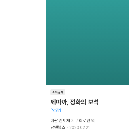
소득공제
께따까, 정화의 보석
양장
미팜 린포체
저
최로덴
역
담앤북스
2020.02.21.