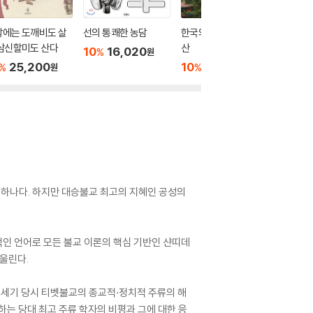
찰에는 도깨비도 살
선의 통쾌한 농담
한국의 산사 세계의 유
처음 만
삼신할미도 산다
산
10
16,020
13,00
%
원
25,200
10
15,300
%
%
원
원
중 하나다. 하지만 대승불교 최고의 지혜인 공성의
적인 언어로 모든 불교 이론의 핵심 기반인 샨띠데
울린다.
19세기 당시 티벳불교의 종교적·정치적 주류의 해
하는 당대 최고 주류 학자의 비평과 그에 대한 응