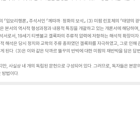
포체의 『입보리행론』 주석서인 『께따까: 정화의 보석』 (3) 미팜 린포체의 『태양의 광
1)은 본서의 역사적 형성과정과 내용적 특징을 개괄하고 있는 개론서에 해당하며, (
서로서, 19세기 티벳불교 겔룩파의 주류적 압력에 저항하는 해석적 확장이자 무
도전적 해석은 당시 정치와 교학의 주류 종파였던 겔룩파를 자극하였고, 그로 인해
게 된다. (3)은 이와 같은 닥까르 뚤꾸의 반박에 대한 미팜의 재반박을 담은 답
만, 사실상 네 개의 독립된 문헌으로 구성되어 있다. 그러므로, 독자들은 본문의 
한 방법이다.