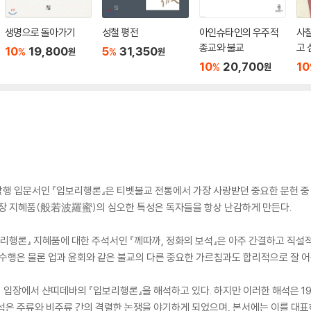
생명으로 돌아가기
성철 평전
아인슈타인의 우주적
사
종교와 불교
고 
10
19,800
5
31,350
%
%
원
원
10
20,700
10
%
원
 보살행 입문서인 『입보리행론』은 티벳불교 전통에서 가장 사랑받던 중요한 문헌 
9장 지혜품(般若波羅蜜)의 심오한 특성은 독자들을 항상 난감하게 만든다.
보리행론』 지혜품에 대한 주석서인 『께따까, 정화의 보석』은 아주 간결하고 직설
 수행은 물론 업과 윤회와 같은 불교의 다른 중요한 가르침과도 합리적으로 잘 어
派)의 입장에서 샨띠데바의 『입보리행론』을 해석하고 있다. 하지만 이러한 해석은 
석은 주류와 비주류 간의 격렬한 논쟁을 야기하게 되었으며, 본서에는 이를 대표