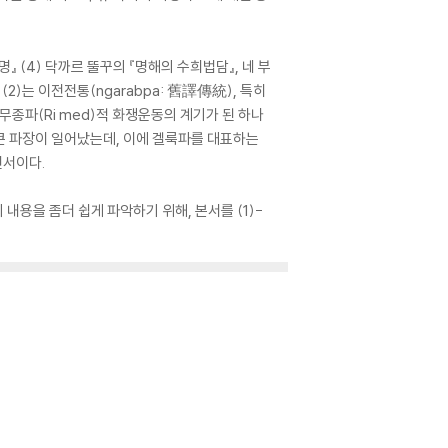
명』 (4) 닥까르 뚤꾸의 『명해의 수희법담』, 네 부
2)는 이전전통(ngarabpa: 舊譯傳統), 특히
종파(Ri med)적 화쟁운동의 계기가 된 하나
 큰 파장이 일어났는데, 이에 겔룩파를 대표하는
변서이다.
내용을 좀더 쉽게 파악하기 위해, 본서를 (1)-