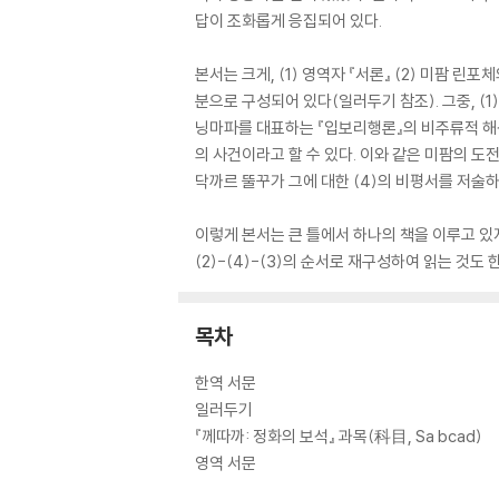
답이 조화롭게 응집되어 있다.
본서는 크게, (1) 영역자 『서론』 (2) 미팜 린
분으로 구성되어 있다(일러두기 참조). 그중, (
닝마파를 대표하는 『입보리행론』의 비주류적 해석
의 사건이라고 할 수 있다. 이와 같은 미팜의 
닥까르 뚤꾸가 그에 대한 (4)의 비평서를 저술하
이렇게 본서는 큰 틀에서 하나의 책을 이루고 있지
(2)-(4)-(3)의 순서로 재구성하여 읽는 것도 
목차
한역 서문
일러두기
『께따까: 정화의 보석』 과목(科目, Sa bcad)
영역 서문