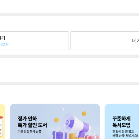
팔기
내 
700원