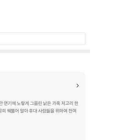
안 연기에 노랗게 그을린 낡은 가죽 저고리 한
훤히 꿰뚫어 알아 후대 사람들을 위하여 천여