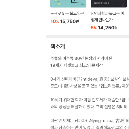
도표로 읽는 불교입문
생명과학과 불교는 어
떻게 만나는가
10
15,750
%
원
5
14,250
%
원
책소개
주류와 비주류 30년 논쟁의 서막이 된
19세기 티벳불교 최고의 문제작
8세기 샨띠데바(??ntideva, 寂天) 보살의
중도(中觀)사상을 품고 있는 『입보리행론』 제
19세기 위대한 학자 미팜 린포체가 저술한 『입
바의 공성을 해설하고 있다. 그의 설명은 자비의
미팜 린포체는 닝마파(sNying ma pa, 古
석과 상충하는 면이 있었다. 결과적으로 그의 주