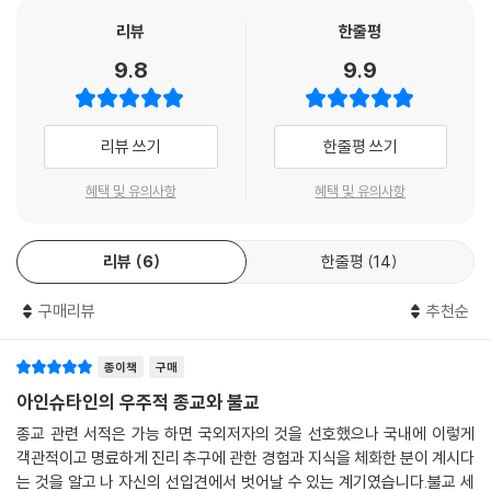
장 합리적이고 효율적으로 사물을 설명할 수 있다면 언제든지 변할 수 있
는 미래의 종교를 우주적 종교(cosmic religion)라고 불렀다. --- p.63
는 ‘가변성’을 지닌 것으로 다시 재정립되었다.
리뷰
한줄평
이러한 변화의 문을 활짝 연 인물이 바로 아인슈타인이다. 아인슈타인의
9.8
9.9
이중성(duality)이란 하나의 사물이 논리적으로 양립할 수 없는 성질을
연구로 그동안 파동이라고 생각했던 빛이 입자의 성질도 지닌다는 사실을
가진다는 뜻이다. ‘젊음-늙음’의 짝은 논리적으로 ‘삶-죽음’의 짝과도 같고
증명함으로써 뉴턴조차 몰랐던 새로운 물리학의 세계가 열렸기 때문이다.
전기 스위치의 on-off의 짝과 다를 바가 없다. --- p.69
입자는 아주 작은 독립된 개체의 단위이다. 하지만 파동은 독립된 개체가
리뷰 쓰기
한줄평 쓰기
아니다. 파동이 생기려면 매개체가 필요한데, 물과 물결의 관계를 떠올리
백남준의 비디오 아트가 갖는 예술성을 과학 기술자가 기기의 작동원리를
면 쉽게 이해할 수 있다. 즉, 물이 매개체이고 물결이 파동이다. 그런데 빛
혜택 및 유의사항
혜택 및 유의사항
분석하는 것으로는 도무지 알 수 없듯이, 세상 사물을 모두 기호나 문자로
은 파동의 성질을 갖고 있으면서 동시에 입자이기도 한 사실이 밝혀진 것
표시하고 이들 기호나 문자를 논리적으로 연결하여 설명하는 것만으로 참
이다. 이러한 현상을 토대로 성립한 이론이 바로 양자역학이다.
모습을 제대로 나타낼 수 없다. 이 사실을 인정한다면 선종에서 “불립문자
리뷰
6
한줄평
14
양자역학은 입자 단위의 작은 미시 세계 속에서 일어나는 현상을 연구하는
교외별전, 직지인심 견성성불”을 말하는 이유를 어느 정도까지는 짐작할
분야로 양극단이 동시에 공존하는 이해하기 어려운 물리 세계 중 하나이
수 있을 것이다. 그리고 또 아인슈타인이 왜 진리를 찾는 데 있어서 종교와
구매리뷰
추천순
다. 마치 삶과 죽음, 젊음과 늙음, 있음과 없음이 서로 얽혀 있는 미지의 세
과학을 수레의 두 바퀴에 해당한다고 말했는지를 이해하는 데도 도움을 줄
상과도 같다.
것이다. --- p.73
그런데 놀랍게도 이는 불교의 ‘연기(緣起)·공(空)사상’과 많은 점이 유사
종이책
구매
하다. 연기법이란 ‘세상 모든 것은 상호의존적이고 끊임없이 변하며, 실체
아인슈타인의 우주적 종교와 불교
괴델의 불완전성정리를 보다 간단히 설명하면 이렇다. 인간이 모순 없는
가 있는 고정불변의 존재는 없다’는 붓다의 가르침이다. 이러한 ‘만물의 실
종교 관련 서적은 가능 하면 국외저자의 것을 선호했으나 국내에 이렇게
지식체계를 가지고 있다고 치자. 그리고 사람들이 모호한 데가 없이 잘 정
체없음’을 불교에서는 공성(空性)이라고 말한다. 최첨단 물리학 이론이
객관적이고 명료하게 진리 추구에 관한 경험과 지식을 체화한 분이 계시다
의된 단어와 문법을 사용한다고 가정하자. 사람이 이런 지식체계와 언어를
2,500여 년 전 탄생한 불교의 가르침과 비슷한 사유를 공유하고 있다는
는 것을 알고 나 자신의 선입견에서 벗어날 수 있는 계기였습니다.불교 세
사용한다고 하더라도 괴델의 제1 불완전성정리가 말하는 것은, 이 지식체