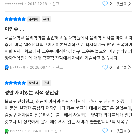
어 현재를 살고 있는 모든 자연인이 필연적으로 맞닥들일 수 밖에 없는 문
입자는 질량을 가지고 있으며 우리 주위에 있는 물질을 이루고 있다. 그리
e*******t
2018.12.18.
신고
2
댓글
0
저자는 이 책을 통해 양자역학은 불교의 공과 중도의 물리학이라고 주장한
제상황을 해결 할
고 고전역학에서 말하는 입자는 객관적 실재로서 관찰자와는 무관하게 거
다. 양자역학에서 물질계의 모습을 기술하기 위해 사용하는 개념들이 불교
기에 그렇게 존재한다. 이에 반해 파동은 입자로 이루어진 매질(媒質, me
에서 일반 사물의 모습을 설명하기 위해 사용하는 개념들과 무척 비슷하기
종이책
구매
dium)이 진동하는 현상을 가리키는 이름이다. 입자 - 파동의 관계를 알려
때문이다.
아인슈.....
주는 좋은 예로 물과 물결파, 공기와 소리[음파]의 관계를 들 수 있다. 물결
양자역학은 양극단이 동시에 존재하는 미시세계를 과학적으로 밝혔다. 어
서울대학교 물리학과를 졸업하고 동 대학원에서 물리학 석사를 마치고 이
파는 물이라는 매질이 진동하는 현상이고, 소리는 공기나 물 또는 고체와
려운 과학용어로 설명하자면 ‘불확정성원리’의 세계이며, ‘이중성(dualit
후에 미국 워싱턴대학교에서이론물리학으로 박사학위를 받고 귀국하여
같은 물체가 진동하는 현상이다. --- p.179
y)’의 세계이다. 이러한 현상을 과학자들은 ‘허깨비(ghost)’라고도 부른
이화여자대학교에서 교수로 재직한 김성구 교수는 불교와 아인슈타인의
다. 모든 사물에는 실체가 없다는 가르침인 불교의 공성(空性)과 일치하
양자역학관계에 대해 종교적 관점에서 자세히 기술하고 있습니다.
양자역학은 물리학 이론으로서 놀랄만한 성공을 거두고 있다. 특히 상대론
는 부분이다. 흥미로운 점은 이 허깨비와 같은 미시세계가 모여 우리가 인
k*****9
2025.09.14.
신고
0
댓글
0
적 양자역학은 인간이 만든 이론 중 가장 완벽하게 자연을 설명한다는 평
식하는 거시세계를 이루고 있다는 사실이다. 하지만 대부분의 인간들은 이
을 들을 정도로 미시세계의 물리현상을 잘 설명하고 있다. 이론의 정교함
러한 사실을 모른 채 물건에 집착하고, 네 것 내 것을 구분한다.
을 말하자면, 달과 지구 사이의 거리를 이론이 예측하고 실험적으로 측정
종이책
구매
저자는 양자역학의 이론을 제시하며 우리가 믿고 있는 ‘허깨비’의 세상을
한다고 할 때, 이론이 예측한 값과 실험치의 차이는 불과 몇cm 정도밖에
정말 재미있는 지적 장난감
제대로 파악하도록 독자들을 인도한다. 이를 통해 불교의 연기·공사상과
안 될 정도로 이론은 물리현상을 정확하게 기술하고 있다. --- p.231
현대물리학의 양자역학이 얼마나 조화를 이루고 있는지 확인할 수 있다.
불교도 관심있고, 최근에 과학과 아인슈타인에 대해서도 관심이 생겼는데
이처럼 《아인슈타인의 우주적 종교와 불교》에서는 불교와 현대물리학이
이 둘을 결합한 통섭적 저작입니다.저는 불교에 대해서 조금은 알았는데,
세상에 많은 종교와 윤리 도덕 강령이 있지만 그중에서 과학적 진리와 전
김성구 저자님이 말씀하시는 불교에서 사용되는 개념과 의미를제가 알던
한 쌍의 조화를 이루는 수레바퀴임을 밝히고, 불교가 우주적 종교이자 미
혀 충돌하지 않고 조화를 이루는 것이 있다면, 그것은 불교의 연기법이다.
것보다 더 정확하게 알게 해주셔서 읽는 재미가 쏠쏠합니다!책 제목부터
래 종교가 될 수밖에 없음을 증명한다.
연기법은 붓다가 바른 삼매를 통해 깨달은 보편적 진리로서 그 자체가 과
무시할 수 없는 책이었습니다.한번 보고 나니 계속 떠오르더군요.밤에 읽
l*****1
2024.03.18.
신고
0
댓글
0
학이라고 할 수 있다.
다 보면 내용이 너무