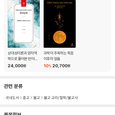
6 실재성의 문제와 관찰자의 의식
1) 실재성의 문제
2) 일상적 경험의 세계
3) 관찰자의 의식
7 중관학: 공과 중도
1) 보살사상
2) 중도: 평화와 포용의 원리
3) 삼제게와 원융삼제
8 팔정도: 중도의 길
상대성이론과 양자역
과학이 주목하는 죽음
1) 혜: 정견·정사유
학으로 풀어본 반야심
이후의 일들
2) 계: 정어·정업·정명
경
24,000
10
20,700
%
원
원
3) 정: 정정진·정념·정정
9 진정한 미래 종교
1) 명상의 시대
관련 분류
2) 덧붙이는 글
참고자료
국내도서
종교
불교
불교 교리/철학/불교사
찾아보기
품목정보