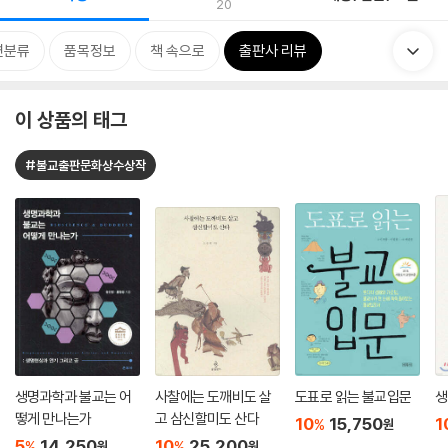
20
련분류
품목정보
책 속으로
출판사 리뷰
이 상품의 태그
#불교출판문화상수상작
생명과학과 불교는 어
사찰에는 도깨비도 살
도표로 읽는 불교입문
생
떻게 만나는가
고 삼신할미도 산다
10
15,750
1
%
원
5
14,250
10
25,200
%
%
원
원