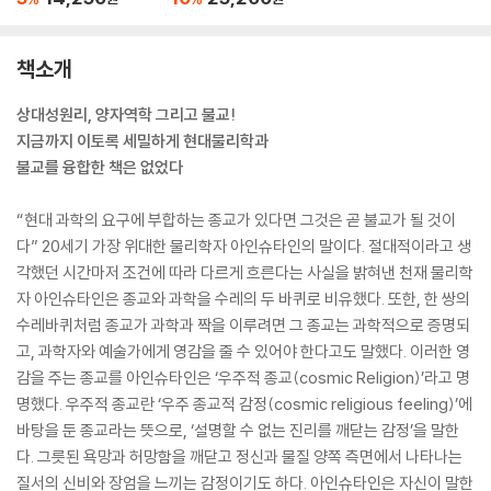
책소개
상대성원리, 양자역학 그리고 불교!
지금까지 이토록 세밀하게 현대물리학과
불교를 융합한 책은 없었다
“현대 과학의 요구에 부합하는 종교가 있다면 그것은 곧 불교가 될 것이
다” 20세기 가장 위대한 물리학자 아인슈타인의 말이다. 절대적이라고 생
각했던 시간마저 조건에 따라 다르게 흐른다는 사실을 밝혀낸 천재 물리학
자 아인슈타인은 종교와 과학을 수레의 두 바퀴로 비유했다. 또한, 한 쌍의
수레바퀴처럼 종교가 과학과 짝을 이루려면 그 종교는 과학적으로 증명되
고, 과학자와 예술가에게 영감을 줄 수 있어야 한다고도 말했다. 이러한 영
감을 주는 종교를 아인슈타인은 ‘우주적 종교(cosmic Religion)’라고 명
명했다. 우주적 종교란 ‘우주 종교적 감정(cosmic religious feeling)’에
바탕을 둔 종교라는 뜻으로, ‘설명할 수 없는 진리를 깨닫는 감정’을 말한
다. 그릇된 욕망과 허망함을 깨닫고 정신과 물질 양쪽 측면에서 나타나는
질서의 신비와 장엄을 느끼는 감정이기도 하다. 아인슈타인은 자신이 말한