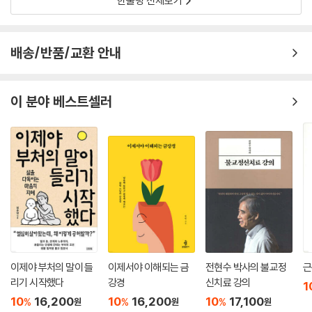
한줄평 전체보기
배송/반품/교환 안내
이 분야 베스트셀러
이제야 부처의 말이 들
이제서야 이해되는 금
전현수 박사의 불교정
근
리기 시작했다
강경
신치료 강의
1
10
16,200
10
16,200
10
17,100
%
%
%
원
원
원