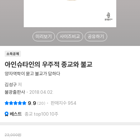
미리보기
사이즈비교
공유하기
소득공제
아인슈타인의 우주적 종교와 불교
양자역학이 묻고 불교가 답하다
김성구
저
불광출판사
2018.04.02.
9.9
판매지수
954
20
베스트
종교 top100 10주
23,000
원