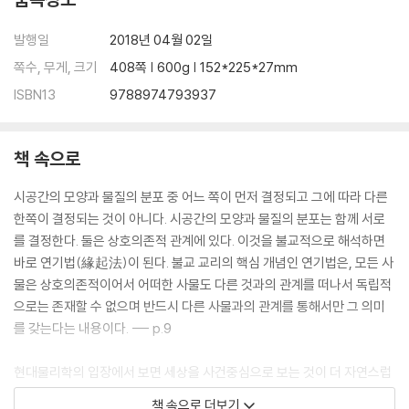
발행일
2018년 04월 02일
쪽수, 무게, 크기
408쪽 | 600g | 152*225*27mm
ISBN13
9788974793937
책 속으로
시공간의 모양과 물질의 분포 중 어느 쪽이 먼저 결정되고 그에 따라 다른
한쪽이 결정되는 것이 아니다. 시공간의 모양과 물질의 분포는 함께 서로
를 결정한다. 둘은 상호의존적 관계에 있다. 이것을 불교적으로 해석하면
바로 연기법(緣起法)이 된다. 불교 교리의 핵심 개념인 연기법은, 모든 사
물은 상호의존적이어서 어떠한 사물도 다른 것과의 관계를 떠나서 독립적
으로는 존재할 수 없으며 반드시 다른 사물과의 관계를 통해서만 그 의미
를 갖는다는 내용이다. --- p.9
현대물리학의 입장에서 보면 세상을 사건중심으로 보는 것이 더 자연스럽
다. 사건은 일회성으로 끝나는 것 같지만 그렇지 않다. 이는 바다에서 출렁
책 속으로 더보기