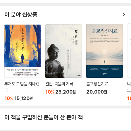
이 분야 신상품
부처도 그 밤을 지나왔
열반, 죽음의 기록
불교정신치료
니
다
노
10
25,200
20,000
%
원
원
10
15,120
1
%
원
이 책을 구입하신 분들이 산 분야 책