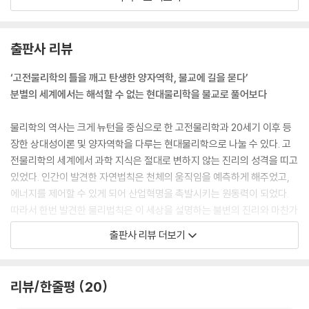
이는 물결이 끝나지 않는 것과 같은 이치다. 바다에서 한 물결이 이는 것은
순간적인 사건이지만 이 사건은 일회성으로 끝나지 않는다. 한순간 물결이
인 것은 앞 순간의 물결이 그 원인이었고 이 순간의 물결은 다음 순간 일어
출판사 리뷰
날 물결의 원인이 된다. --- p.27
‘고전물리학의 틀을 깨고 탄생한 양자역학, 불교에 길을 묻다’
무상(無常, anitya)이나 무아(無我, an?tman) 또는 공(空, ??nya)이
분별의 세계에서는 해석할 수 없는 현대물리학을 불교로 풀어보다
라는 말 때문에 많은 사람들이 불교를 허무주의나 염세주의라고 오해하는
사람들이 있다. 그러나 불교에서 무아와 공을 말하는 것은 세상 어느 것에
물리학의 역사는 크게 뉴턴을 중심으로 한 고전물리학과 20세기 이후 등
도 실체(實體)가 없다는 사실을 가리키는 말일 뿐 세상에 아무것도 없다
장한 상대성이론 및 양자역학을 다루는 현대물리학으로 나눌 수 있다. 고
는 뜻이 아니다. 실체란 다른 것과의 관계를 떠나 독립적으로 존재하는 어
전물리학의 세계에서 과학 지식은 절대로 변하지 않는 진리의 성격을 띠고
떤 것을 가리키는 말이기도 하고 동일성을 유지하는 개체적 성질을 뜻하기
있었다. 인간이 발견한 자연법칙은 천체의 움직임을 예측하게 해주었고,
도 한다. --- p.29
에너지를 제어할 수 있게 되어 산업혁명을 촉발시키는 원동력이 되었다.
따라서 한번 발견한 물리법칙은 이 세상을 설명하는 불변의 진리와 마찬가
물리학자 아인슈타인(Albert Einstein, 1879~1955)은 종교와 과학을
지였다.
출판사 리뷰 더보기
수레의 두 바퀴에 비유하였다. 그는 진리를 찾는 것은 이성적 사유에 의해
하지만 20세기에 접어들어 기존의 고전물리학 법칙들을 뒤집는 상대성이
서가 아니라 종교적 감정(religious feeling)이며 인간의 이성은 이렇게
론과 양자역학이 성립하면서 과학은 ‘현 상황을 설명할 수 있는 가장 합리
찾은 진리를 인간이 이해할 수 있는 방식으로 정리하는 것이라고 보았다.
적인 지식의 모임’으로 새롭게 정의되었다. 고전물리학의 틀을 벗어난 새
리뷰/한줄평
20
아인슈타인은 미래의 종교는 그 교리가 과학적으로 뒷받침되고 과학자와
로운 세계의 발견으로 진리라고 믿었던 법칙이 무너지자 과학적 지식은 가
예술가에게 영감을 줄 수 있어야 한다고 보았고, 이러한 조건을 만족시키