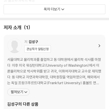
3) 불교와 과학의 특징
3 마음과 삶
목차 더보기
1) 붓다의 인격
2) 현대인의 삶
3) 삶의 의미와 삶의 질
저자 소개
1
4) 마음: 마지막 신천지
5) 마음의 힘
4 연기법
저
김성구
1) 연기법의 개요
관심작가 알림신청
2) 상호의존성에 대한 과학적 고찰
3) 인과관계와 세계관
서울대학교 물리학과를 졸업하고 동 대학원에서 물리학 석사를 마쳤
4) 법계연기
다. 이후 미국 워싱턴대학교(University of Washington)에서 이
5 양자역학과 중도의 원리
론물리학으로 박사학위를 받고 귀국, 이화여자대학교 교수로 재직했
1) 붓다와 파르메니데스
다. 동 대학교 자연과학대학장, 대학원장을 역임하였으며, 해외에서
2) 입자-파동의 이중성
는 독일 프랑크푸르트대학교(Frankfurt University) 훔볼트 연구
3) 파동함수
원(Humboldt Research Fellow), 미국브라운대학교(Brown Un
펼쳐보기
4) 불확정성원리와 상보성원리
iversity) 교환교수를 지냈다. 물리학자이면서 불교에도 관심이 깊
5) 코펜하겐 해석
어 은퇴 후에는 동국대학교 불교학과 학부와동대학원 불교학과 석사
김성구
의 다른 상품
6) 양자역학의 불교적 의미
과정을 마쳤다. 현재