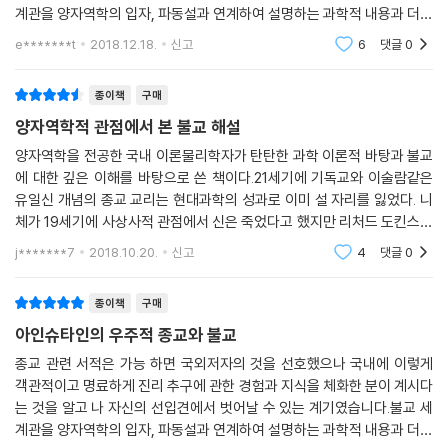
사실이 놀라울 따름이다. 이것이 아인슈타인을 비롯한 서양의 많은 물리학
계관을 양자역학의 입자, 파동설과 연계하여 설명하는 과학적 내용과 더불
계 안에는 인간의 이성적 사유[분별지]만으로는 옳고 그름을 판단할 수 없
자들이 불교에 관심을 갖게 된 이유이다.
어 현재를 살고 있는 모든 자연인이 필연적으로 맞닥들일 수 밖에 없는 문
e*******t
2018.12.18.
신고
6
댓글
0
는 문제가 반드시 존재하게 마련이라는 뜻이다. 그리고 제2 불완전성정리
저자인 김성구 박사는 이점이 바로 불교가 아인슈타인이 말한 우주적 종교
제상황을 해결 할
가 말하는 것은 분별지로 판단한 것이 옳다는 것을 확인하려면 더 큰 지혜
가 되는 증거라고 말한다. 많은 난제로 가로막혀 있는 양자역학의 매듭을
가 필요하며 이 큰 지혜가 판단한 것도 또 더 큰 지혜가 있어야 한다는 뜻이
종이책
구매
푸는 데 불교의 연기법과 공사상이 물리학자들에게 깊은 영감을 줄 수 있
다. 그러나 이렇게 한없이 나아갈 수는 없으니 인간이 갖고 있는 지식체계
양자역학적 관점에서 본 불교 해설
기 때문이다. ‘사물의 실체없음’을 이해하는 데 불교는 분명 큰 도움이 된
가 완벽한지 아닌지는 결코 알 수 없다는 것이다. --- pp.77-78
다.
양자역학을 전공한 국내 이론물리학자가 탄탄한 과학 이론적 바탕과 불교
에 대한 깊은 이해를 바탕으로 쓴 책이다.21세기에 기독교와 이술람같은
불교와 과학 사이에 어떤 공통성이 없다면 불교를 과학적으로 조명하는 것
유일신 개념의 종교 교리는 현대과학의 성과로 이미 설 자리를 잃었다. 니
양자역학은 공(空)과 중도(中道)의 물리학
이 불가능하거나 무의미할 것이다. 또, 둘 사이에 공통성만 있고 차이가 없
체가 19세기에 사상사적 관점에서 신은 죽었다고 했지만 리처드 도킨스같
진정한 미래 종교로서의 불교
다면 둘 중 하나는 필요가 없을 것이다. --- p.79
은 학자는 과학으로 이를 다시 확인해주고 있다.하지만 불교만은 예외다.
j*******7
2018.10.20.
신고
4
댓글
0
불교의 공과 중도
빛이 실체가 있는 입자이면서 동시에 실체가 없는 파동의 성질을 갖고 있
물리학자들도 양자 현상을 이해하지 못하기는 마찬가지다. 그래서 보어는
다는 사실을 알았을 때 물리학자들이 받은 충격은 실로 대단했다. 마치 존
종이책
구매
“양자이론을 처음 접했을 때 충격을 받지 않은 사람은 결코 그 이론을 이해
재하면서 존재하지 않는 물질과 맞닥뜨린 느낌이었다. 그러나 불교에서는
아인슈타인의 우주적 종교와 불교
한 것이 아니다”라고 말했고, 아인슈타인은 양자역학을 강의하고 나서 학
이미 2,500여 년 전에 존재-비존재, 삶-죽음과 같은 양극단은 인간의 어
생들에게 “여러분이 내 말을 이해했다면 내가 똑바로 말하지 못한 것이
종교 관련 서적은 가능 하면 국외저자의 것을 선호했으나 국내에 이렇게
리석음을 기반으로 한 분별심의 작용에 불과하다고 알려주고 있다. 모든
다”라고 말했으며, 파인만은 “양자역학을 이해하는 사람은 아무도 없다고
객관적이고 명료하게 진리 추구에 관한 경험과 지식을 체화한 분이 계시다
것은 변하고 무상하며, 실체가 없다는 가르침은 불교의 가장 중요한 핵심
말해도 틀리지 않다”라고 말했던 것이다. --- pp.173-174
는 것을 알고 나 자신의 선입견에서 벗어날 수 있는 계기였습니다.불교 세
이다.
계관을 양자역학의 입자, 파동설과 연계하여 설명하는 과학적 내용과 더불
바로 이 부분이 양자역학이 연구하는 미시세계의 개념과 합치한다. 그래서