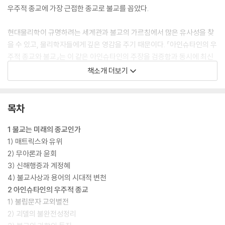
우주적 종교에 가장 근접한 종교로 불교를 꼽았다.
현대물리학이 규명하려는 세계관과 불교의 가르침에서 많은 유사성을 찾
을 수 있고, 물리학자들에게 깊은 영감을 주기 때문이다. 『아인슈타인의 우
주적 종교와 불교』는 이 같은 아인슈타인의 주장을 검증함과 동시에 최신
현대물리학과 불교의 접점을 탐구하는 책이다. 이 책의 저자이자 이화여대
책소개 더보기
물리학과 김성구 명예교수는 왜 불교가 우주적 종교일 수밖에 없는지를 해
박한 물리학 지식과 불교 교리를 바탕으로 철저히 분석했다. 물리학의 최
전선인 상대성이론과 양자역학을 설명하고, 불교의 연기(緣起), 공(空),
목차
일심(一心)사상으로 물리학 이론을 비춰본다. 고전물리학에서 현대물리
학에 걸친 물리학 역사와 불교 교리의 개론까지 폭넓게 아우르는 이 책은
1 불교는 미래의 종교인가
지금까지 알고 있던 종교와 과학에 대한 통념을 단숨에 변화시켜 준다. 물
1) 매트릭스와 유위
리학 박사이면서, 오랜 세월 불교학에 천착해 온 저자의 깊은 통찰력은 우
2) 무아론과 윤회
리에게 새로운 지적 영감을 불어넣는다.
3) 신해행증과 계정혜
4) 불교사상과 용어의 시대적 변천
2 아인슈타인의 우주적 종교
1) 불립문자 교외별전
2) 괴델의 불완전성정리