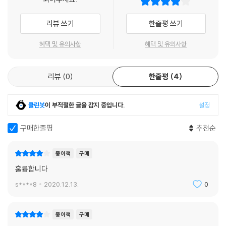
간의 당신에게도 (불교의 입장에서 보면) 현상의 계기(繼起)라는 프로세
정신이 들면 어느새 또 저지르고 마는 행위이다. 불교에서 ‘수행’이 필요하
다음 장으로의 이행
스로 계속해서 생기(生起)한다. 전생이라고 하는 말은 이를 알기 쉽게 표
다고 하는 이유 중 하나가 바로 이것이다. 머리로는 제대로 이치를 깨달았
리뷰 쓰기
한줄평 쓰기
현한 것에 지나지 않는다.
다고 해도 습관적인 행위를 끊을 수가 없는 한 달성되었다고 말할 수 없는
제6장
--- p.121~122
게 ‘깨달음’이라는 것의 성질이라고 저자는 말한다.
불교사상의 제로포인트
혜택 및 유의사항
혜택 및 유의사항
‘깨달음’을 지향한다는 것을 현상의 측면에서 구체적으로 말하자면, 그 맹
: 해탈?열반이란 무엇인가
해탈에의 길(道)은 오온과 육근육경이라고 하는 인지의 구성요소를 염리
목적이고 습관적인 행위, 즉 버릇(漏와 비슷한 것, 번뇌)을 영원히 정지시
하고 이탐하는 것이라는 내용은 이미 앞 장에서 다루었다. 그러나 오온과
리뷰
0
한줄평
4
키는 것이다. 그러므로 간단히 설명하면 ‘중생이 버릇에 의해서 맹목적으
열반이란 결정적인 것
육근육경의 무상, 고, 무아를 계속해서 관찰한다 해도, 범부는 그 이외의
로 행위를 계속하는 상태’가 ‘미혹[迷]’이고, ‘이것이 끊어진 상태’가 ‘깨달
이르는 길은 어렵지 않다(至道無難)
것을 알지 못하기 때문에 그러한 대상에 집착하고 싶은 마음은 항상 남아
음’이다. 특히 남방불교에서 강조하고, 최근 대승의 승려들도 채용해서 흔
지혜는 사고(思考)의 결과가 아니다
클린봇
이 부적절한 글을 감지 중입니다.
설정
있다. 시하 비구니가 욕정을 7년간이나 여의지 못했던 것과 같다.
히 사용하는 ‘마음챙김(sati)’이 이를 위한 실천이다.
직각지(直覺知)
하지만 수행자가 열반을 깨달아 지혜를 얻었을 때는 그 상황이 완전히 바
구매한줄평
추천순
불생(不生)이 열반이다
뀐다. 『무애해도(無?解道)』에서는 “생겨나는 것은 고(苦)이며, 불생(不
세간과 열반은 다른 것
生)은 낙(樂)이다.”, “생겨나는 것은 공포이고 불생(不生)은 안온(安穩)
왜 일본에서는 이 책 때문에 뜨거운 논쟁이 벌어졌나?
적멸위락(寂滅爲樂)
종이책
구매
이다.”라고 말하고 있는데, 연생의 현상과는 별개로 불생이며 무위인 열반
불교의 실제
훌륭합니다
이 존재함을 알고, 그 열반이 ‘최고의 즐거움’임을 알았을 때 수행자는 “모
이 책은 깨달음의 정의와 깨달음에 도달했을 때의 상태를 일반인의 눈높이
‘실제로 증명되는 것’
든 현상이 고(苦)이 다.”라는 말의 진정한 의미를 이해한다. 예전에 마약에
s****8
2020.12.13.
0
에서 하나하나 설명한다. 특히 깨달음을 설명하기 위해 무상, 고, 무아라는
불교사상의 제로포인트
중독되었던 사람이 약의 영향에서 완전히 벗어나 사회로 복귀한 다음, 중
테마에서 시작해 연기까지 이어지는 저자의 설명은 이의가 있을 수 없어
다음 장으로의 이행
독된 다른 사람을 보고 ‘마약에 좋은 점은 아무것도 없다’고 하면서 마음으
보인다. 그 명징한 설명으로 이 책은 일본 불교학계에서 일가를 이뤘다는
종이책
구매
로부터 실감하는 것과 같다.
수많은 학자들로부터 추천사를 받기도 했다. 하지만 깨달음에 대해 다양한
제7장