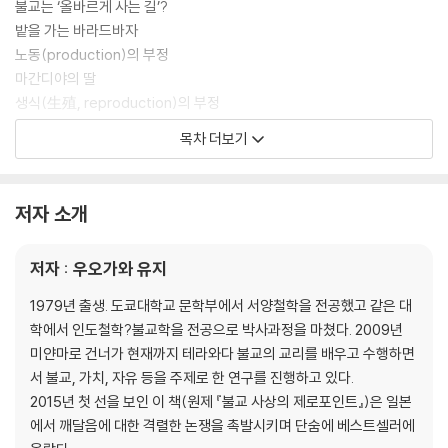
불교는 ‘올바르게 사는 길’?
밭을 가는 바라드바자
노동(production)의 부정
마간디야의 딸
생식(生殖, reproduction)의 부정
흐름에 거스르는 것
목차 더보기
재가자(在家者)에 대한 가르침의 성질
절대로 얼버무려서는 안 되는 것
이 책의 입장과 목적
저자 소개
다음 장으로의 이행
저자 : 우오가와 유지
제2장
불교의 기본 구조
1979년 출생. 도쿄대학교 문학부에서 서양철학을 전공했고 같은 대
: 연기(緣起)와 사제(四諦)
학에서 인도철학?불교학을 전공으로 박사과정을 마쳤다. 2009년
미얀마로 건너가 현재까지 테라와다 불교의 교리를 배우고 수행하면
‘전미개오(轉迷開悟)’의 한 가지 의미
서 불교, 가치, 자유 등을 주제로 한 연구를 진행하고 있다.
유루(有漏)와 무루(無漏)
2015년 첫 선을 보인 이 책(원제 『불교 사상의 제로포인트』)은 일본
맹목적인 버릇을 멈추게 하는 것이 ‘깨달음’
에서 깨달음에 대한 격렬한 논쟁을 촉발시키며 단숨에 베스트셀러에
의지해서 생기는 것