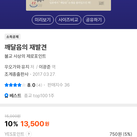
미리보기
사이즈비교
공유하기
소득공제
깨달음의 재발견
불교 사상의 제로포인트
우오가와 유지
저
이광준
역
조계종출판사
2017.03.27.
8.0
판매지수
36
4
베스트
종교 top100 1주
15,000
원
10
13,500
YES포인트
750원 (5%)