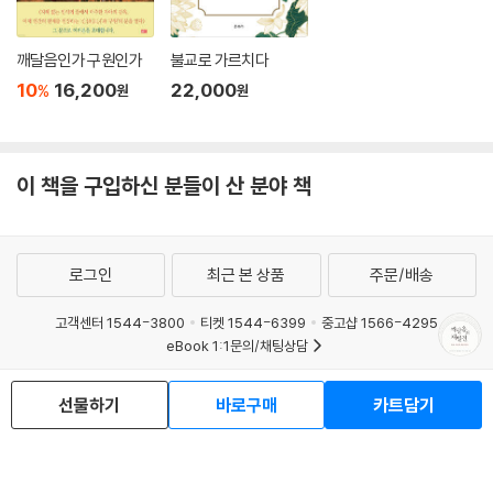
깨달음인가 구원인가
불교로 가르치다
10
16,200
22,000
%
원
원
이 책을 구입하신 분들이 산 분야 책
로그인
최근 본 상품
주문/배송
고객센터 1544-3800
티켓 1544-6399
중고샵 1566-4295
eBook 1:1문의/채팅상담
예스이십사(주) 사업자 정보
선물하기
바로구매
카트담기
이용약관
개인정보처리방침
청소년보호정책
PC버전
회사소개
거래처관계자께
도서홍보
광고
Copyright © YES24 Corp. All Rights Reserved.