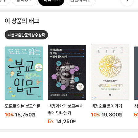
이 상품의 태그
#불교출판문화상수상작
도표로 읽는 불교입문
생명과학과 불교는 어
생명으로 돌아가기
성
떻게 만나는가
10
15,750
10
19,800
5
%
%
원
원
5
14,250
%
원