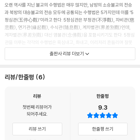
? 묻고 답하기 185
따라가고 싶고 편하게 타협하고 싶었습니다. 그러니 번뇌가 점점 깊어졌지
오랜 역사를 지닌 불교의 수행법은 매우 많지만, 남방의 소승불교의 전승
요. ‘정의에 깊은 신념을 가진 내가 어찌 이렇게 변절할 수 있을까? 이 변화
과 북방의 대승불교의 전승 모두에 공통되는 수행법은 5가지인데 이를 ‘5
6문 촛불명상 - 촛불을 그냥 그대로 바라보기
하는 마음은 무엇일까?’
정심관(五停心觀)’이라고 한다. 5정심관은 부정관(不淨觀), 자비관(慈
관상법觀想法과 관상법觀相法 189
궁극의 진리를 알고 싶어 결국 출가를 결심했습니다. 그마저도 어머니의
悲觀), 연기관(緣起觀), 수식관(隨息觀), 계차별관(界差別觀)인데,
촛불명상의 특징 193
반대로 뜻을 이루지 못했습니다. 불심 강한 어머니가 출가를 적극 반대했
계차별관(界差別觀) 대신 염불관(念佛觀)을 포함시키기도 한다. 5정심
촛불명상의 방법과 효과 195
으니, 나로서는 이해할 수 없는 모순이었지요. 그러면서 붓다의 세계에 깊
관을 이루는 각각의 수행법은 욕심내고, 화내고, 이리저리 흔들리며 잘못
? 묻고 답하기 198
이 빠져들었습니다.
된 관념에 어리석은 판단을 하는 마음의 허물을 다스리고 치유하기 위한
번뇌를 태워서 없애는 것 201
출판사 리뷰 더보기
깨달음을 향한 간절한 소망으로 불교 교학에 마음을 쏟았습니다. 불교수행
것이다.
고통받은 만큼 지혜가 생긴다 206
론의 핵심을 파악하고 당당하게 출가하리라고 다짐했습니다. 그러나 불교
초기불교, 아비달마, 대승 유식 등 불교의 수행법을 학문적으로 연구하며
? 묻고 답하기 212
수행론은 쉽게 정리되고 알 수 있는 체계가 아니었습니다. 온갖 마음의 세
20여 년 이상 수행을 통해 교학과 수행을 겸비한 저자 강명희 교수는 현대
리뷰/한줄평
6
계를 체득해야 하고, 온갖 학파를 섭렵해야 했습니다. 산스크리트어, 빨리
인이 쉽게 수행할 수 있도록 이 5정심관을 현대적으로 변용한 12가지 명상
7문 만트라 명상 - 입으로 외우고 귀로 듣고
어, 티베트어, 한문 등 배워야 할 외국어도 많았습니다. 수행의 핵심적 이치
법을 개발, 전파하고 있다. 이 책에 실린 내용은 명상수련원 백화도량의 초
마음은 상호 연기적인 관계 215
들이 머리로는 정리되고 이해되었지만 심정적으로는 체득되지 않았습니
심자용 수행 프로그램에서 강의한 내용을 녹음하여 정리한 것이다.
리뷰
한줄평
들음과 알아차림 수련 221
다. 논문을 쓸 수가 없었습니다. 무아無我, 무상無常, 공 空, 연기법緣起
? 묻고 답하기 224
9.3
法의 이치를 모르니까요. 무착無著, 세친世親 과 같은 논사들이 설한 유
첫번째 리뷰어가
1년 동안 한 달에 한 가지씩
만트라 명상의 방법과 종류 226
되어주세요.
식설唯識說의 진의眞義 를 모르니까요.
몸과 감정, 마음과 관념을 다스리면
- 대표적인 만트라 진언 세 가지 230
좌복 위에 앉아야 했습니다. 선지식을 만나야 했습니다. 진리를, 이 세계를,
내가 바뀌고 나를 둘러싼 현실이 바뀐다
? 묻고 답하기 235
리뷰 쓰기
한줄평 쓰기
이 마음을 모르니까요. 간절한 마음으로 선지식을 찾기도 하고, 수행처를
만트라 명상의 효과 235
전전하기도 했습니다. 눈을 감고 수많은 생각을 내려놓고 내 몸을 볼 수밖
1년 동안 한 달에 한 가지씩 순차적으로 익히는 12가지 명상법은 명상에 입