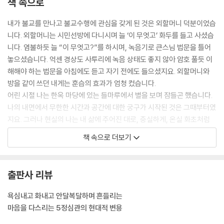
책 속으로
느낌관찰의 방법 138
- 5관의 느낌 관찰하기 138
내가 불교를 만나고 불교수행에 관심을 갖게 된 것은 외할머니 덕분이었습
? 묻고 답하기 142
니다. 외할머니는 시민선방에 다니시며 늘 ‘이 무엇고’ 화두를 들고 사셨습
- 물속에서 느낌 관찰하기 143
니다. 염불하듯 늘 “이 무엇고?”를 하시며, 녹음기로 큰스님 법문을 틀어
? 묻고 답하기 145
놓으셨습니다. 억센 경상도 사투리에 녹음 상태도 좋지 않아 암호 풀듯 이
- 대상과 부딪혔을 때의 느낌 관찰하기 148
해해야 하는 법문을 아침에도 듣고 자기 전에도 들으셨지요. 외할머니와
? 묻고 답하기 153
방을 같이 쓰던 내게는 훈습의 효과가 엄청 컸습니다.
욕심을 뚫고 느낌과 감정을 보라 155
어린 시절 나는 한옥 마당에 있는 들마루에서 별을 보며 잠들곤 했습니다.
? 묻고 답하기 157
나의 내면에서 무한한 시간과 공간에 대한 궁구가 시작된 것은 그때부터였
지요. 그러나 현실의 나는 내 삶에 주어진 대로, 충실하게, 온실 화초처럼
5문 음악명상 - 소리를 들으며 마음관찰하기
별다른 문제의식 없이 성장했습니다. 1980년 대학에 들어가면서 문제의
책 속으로 더보기
대상의 소리를 듣는 수행 161
식이 생겼지요. 내가 알고 있던 사실, 지식, 사회, 이념이 학습된 것이고 진
태초에 감정층과 교류한 것 166
실이 아니라는 것에 눈 뜨면서부터 속이 편하지 않았습니다. 내가 정의도
? 묻고 답하기 170
없고 질서도 없고 약육강식의 논리가 팽배한 세속사회에 길들어 살아왔다
출판사 리뷰
감정층에 작용하는 대표 기제 172
는 것을 알았지요.
- 음악명상의 실제 174
현실의 불합리를 바꾸고 정의를 실현하는 것이 내 몫이라고 생각했습니다.
욕심내고 화내고 안달복달하며 흔들리는
듣기만 잘해도 관념이 많이 떨어져 178
아는 것은 실천해야 한다는 강한 관념을 갖고 있었기에 현실에 맞서고 저
마음을 다스리는 5정심관의 현대적 변용
내 소리도 잘 내고 남의 소리도 잘 듣는 것 181
항했습니다. 저항심이 강할수록 마음 한편은 현실에 순응하고 싶고 욕망에