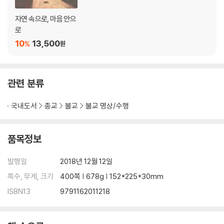
점을 통해 대상에 들어가는 관법 101
점관찰하며 지켜야 할 원칙 104
자연 속으로, 마음 안으
- 아무 생각 없이 관찰하기 104
로
- 판단하거나 해석하지 않고 관찰하기 105
10
13,500
%
원
- 생각을 내려놓고 관찰하기 106
- 드러난 부분 관찰하기 107
? 묻고 답하기 109
관련 분류
점관찰로 나타나는 몸과 마음 110
- 몸의 굳어진 곳 110
국내도서
종교
불교
불교 명상/수행
- 외면과 무시 114
- 물질적 욕구 115
- 긴장과 고정관념 117
품목정보
- 자기중심성 119
? 묻고 답하기 122
발행일
2018년 12월 12일
몸의 논리에서 벗어나자 124
쪽수, 무게, 크기
400쪽 | 678g | 152*225*30mm
ISBN13
9791162011218
4문 느낌관찰 - 몸과 마음에서 일어나는 느낌 관찰하기
몸과 감정을 만드는 기제 133
? 묻고 답하기 137