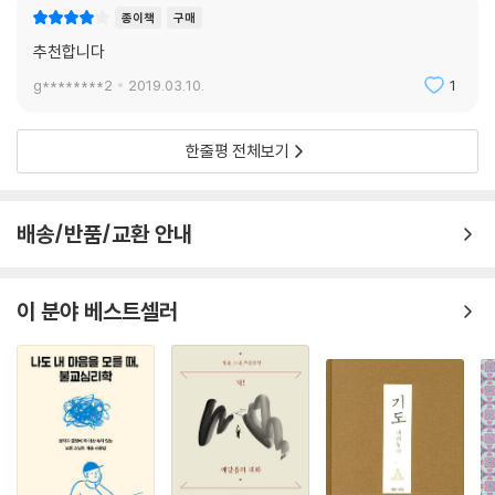
익히며 외부가 내부가 됨을 알고, 내가 수행을 통해 얻은 것을 나의 또 다른
움직이면서도 마음을 안정시키는 명상법 294
종이책
구매
하면서 다가가기 쉬워야만 심리문제를 해결하고 진리의 세계로 들어갈 수
면인 대상에게 돌려주는 것이다.
걷기명상의 방법 298
있음을 알았지요. 현실적 문제와 심리적 문제를 해결하는 것이 먼저라는
추천합니다
이 책에 실린 내용은 현실적으로 수행에 어떻게 접근해야 하는가를 12가지
걷기명상이란 경계 속에서 걷는 것 301
생각이 들었습니다.
g********2
2019.03.10.
1
명상법으로 정리한 것이다. 또한 수행할 때 겪는 여러 현상에 대처하는 방
? 묻고 답하기 304
그래서 한 달에 한 번 한 가지 수행법을 익히는 초심자용 수행 프로그램을
법도 [묻고 답하기] 코너에 상세히 설명하고 있다. 12가지 명상을 통해 욕
만들었습니다. 마음을 다스리는 12문 명상법입니다. 12문 수행을 통해 마
심과 분노를 다스리고 잘못된 견해에서 벗어나 마음의 평화를 얻고, 현실
한줄평 전체보기
10문 자연명상 - 자연과 합일하여 마음 관찰하기
음으로, 진리로, 근원으로 들어가는 다양한 길을 제시하고 싶었습니다. 어
에서 내가 달라지고 내 주변이 변하는 참 수행의 길로 나아갈 수 있다.
마음과 자연의 관계 309
떤 길로 가도, 어떤 수행으로 가도 그 한길이 근원에 이르게 함을 알리고 싶
몸관찰로 나를 먼저 비우자 312
었어요. 하나의 길만 정도正道가 아니라, 모든 길이 한길로 연결되어 있음
배송/반품/교환 안내
? 묻고 답하기 317
을 알리고 싶었습니다. 하나의 수행법만 진리를 알려주는 것은 아니니까
자연의 수용성을 배우자 317
요. 현실이 모두 위빠사나이며 지혜의 현현임을 알리고 싶었습니다. 손을
자연명상의 방법 323
올려도 내려도, 문으로 들어가도 문에서 나와도 모두 그 자리임을 생활 속
이 분야 베스트셀러
? 묻고 답하기 331
에서 나의 수행 인연과 함께 실현하고 싶었습니다. 현실에서 괴로워하고
자연과 교류하여 의식 확장하기 332
시달리는 사람들과 더더욱 함께 하고 싶었습니다.
? 묻고 답하기 335
그래서 12문 명상법은 현실 실참 수행의 방법이면서 함께 하는 수행을 담
고 있습니다. 현실적으로 어떻게 수행에 접근해야 하는가를 12가지 수행법
11문 수식관 - 숨을 쉬면서 숨에 집중하기
으로 정리한 것이지요. 수행할 때 겪는 여러 현상에 대처하는 방법도 세세
지혜와 닮은 마음의 여러 가지 요소 339
히 일러두었지요. 수행하러 온 사람의 근기에 맞추어 강의하기도 하고, 붓
들숨 날숨을 관찰하는 것이 수식관 342
다 수행법의 이치에 내 경험을 녹여서 강의하기도 했습니다. 초심자가 수