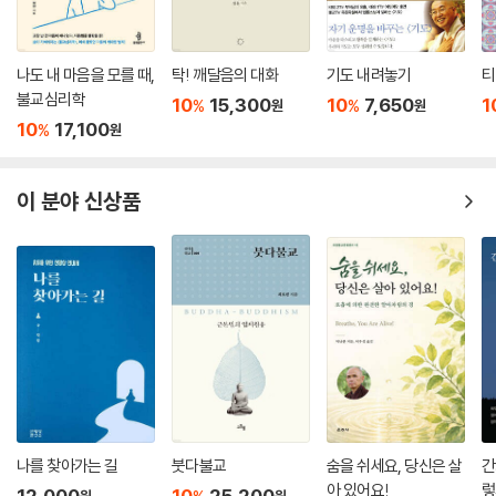
숨의 숫자를 세는 수식관의 방법 348
행하는 과정에서 겪는 현상들을 상담하면서 마음의 현상과 구조를 파악한
숨을 따라가는 수식관의 방법 356
내용도 포함시켰습니다.
? 묻고 답하기 362
이 책은 한 달에 한 번씩 하는 2박 3일 초심 수행에서 강의한 내용을 녹음
나도 내 마음을 모를 때,
탁! 깨달음의 대화
기도 내려놓기
티
해서 정리한 것입니다. 따라서 이 책에서 다루는 명상법은 백화도량에 수
불교심리학
10
15,300
10
7,650
1
%
%
원
원
12문 자비관 - 나를 맑게 하여 남에게 사랑 주기
행하러 온 도반의 수행 이야기이기도 하고, 실참의 내용이기도 합니다. 오
10
17,100
%
원
4선과 4무량심 367
랫동안 한솥밥을 먹으면서 재가자인 나를 믿고 십수 년간 함께 해온 수행
? 묻고 답하기 373
의 과정을 종합하는 내용이기도 하지요. 좌선 수행은 현실로 나가는 전초
자비관의 대상과 실제 374
전이며 일상이 진정한 수행임을 알리는 글이기도 합니다.
이 분야 신상품
? 묻고 답하기 378
오래전 이치를 안 그날, 모든 것이 허상임을 안 그날, 허구인 세상에 글자는
자비관을 실천하는 방법 381
안 남겨야 하고, 나를 드러내는 짓은 하지 않아야 한다고 마음먹었습니다.
? 묻고 답하기 389
그 마음에 걸려 그동안 책 내는 것을 꺼렸습니다. 수행이란 문자를 내려놓
고 벗어나는 것이기에 책을 출간하겠다는 한마음 내는 것이 쉽지 않았습니
마음을 다스리는 12가지 명상법을 마치며 392
다.
이제 책을 내면서 다시금 결심해 봅니다. 대승大乘은 너를 향해 끝없이 마
음먹음이니 한 걸음 내딛자고.
책을 내기까지 용기를 주신 백화도량 신도들과 도반들께 다시 한 번 감사
드립니다. 책의 출간을 위해 녹음된 강의를 글로 정리해준 12명의 도반과
제자들에게 감사드립니다. 녹취록 전반을 정리하며 문장을 다듬은 김혜원
나를 찾아가는 길
붓다불교
숨을 쉬세요, 당신은 살
간
작가님과 홍진숙 작가님, 그리고 불교 교학적 측면에서 내용을 살펴준 최
아 있어요!
렇
12,000
10
25,200
원
원