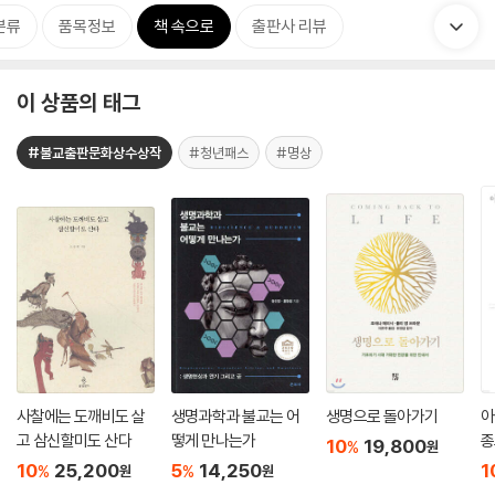
분류
품목정보
책 속으로
출판사 리뷰
이 상품의 태그
#불교출판문화상수상작
#청년패스
#명상
사찰에는 도깨비도 살
생명과학과 불교는 어
생명으로 돌아가기
아
고 삼신할미도 산다
떻게 만나는가
종
10
19,800
%
원
10
25,200
5
14,250
1
%
%
원
원