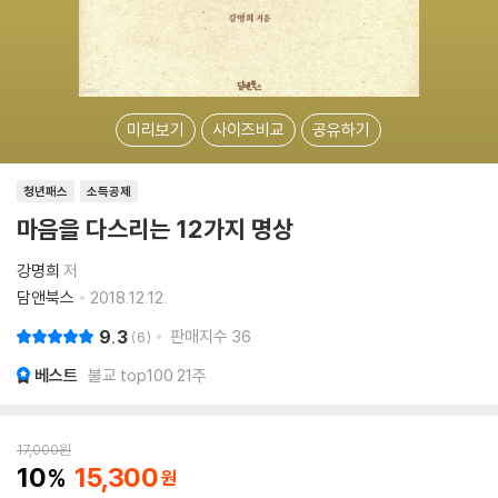
미리보기
사이즈비교
공유하기
청년패스
소득공제
마음을 다스리는 12가지 명상
강명희
저
담앤북스
2018.12.12.
9.3
판매지수
36
6
베스트
불교 top100 21주
17,000
원
10
15,300