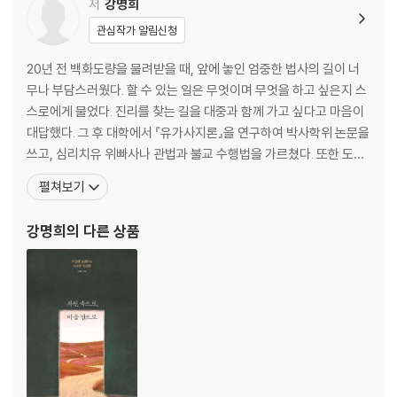
- 욕심이 몸을 만든다 55
저
강명희
- 개념과 생각이 몸을 만든다 60
관심작가 알림신청
- 나라는 생각이 몸을 만든다 61
- 외부의 조건이 자연 환경과 몸을 만든다 62
20년 전 백화도량을 물려받을 때, 앞에 놓인 엄중한 법사의 길이 너
? 묻고 답하기 63
무나 부담스러웠다. 할 수 있는 일은 무엇이며 무엇을 하고 싶은지 스
일체가 다 고통이 모여서 만든다 64
스로에게 물었다. 진리를 찾는 길을 대중과 함께 가고 싶다고 마음이
대답했다. 그 후 대학에서 『유가사지론』을 연구하여 박사학위 논문을
2문 부정관 - 몸관찰하며 몸을 부정하기
쓰고, 심리치유 위빠사나 관법과 불교 수행법을 가르쳤다. 또한 도량
부처님 당시의 부정관 72
에서 수행에 관심 있는 신도들과 5정심관 불교 수행법을 익히고 실습
펼쳐보기
? 묻고 답하기 76
하면서 무아無我를 넘어 대아大我를 키우는 명상법의 필요를 절감
부정관의 방법 77
했다. 2003년부터 불교명상수련원 ‘백화도량’에서 5정심관 수행법
강명희
의 다른 상품
- 몸의 요소 관찰하기와 없애기 77
에 기반한 현실 수행에 정진하면서 도반들과 함께
? 묻고 답하기 80
- 마음의 요소 관찰하기 81
- 마음의 요소 부정하기 87
? 묻고 답하기 91
현대에 꼭 필요한 부정관 수행법 96
3문 점관찰 - 점을 통해 부정관하기