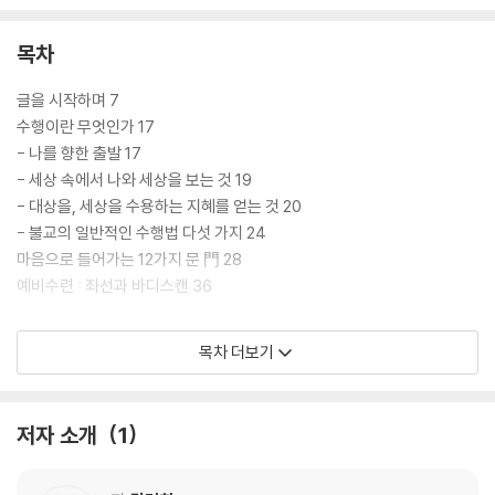
목차
글을 시작하며 7
수행이란 무엇인가 17
- 나를 향한 출발 17
- 세상 속에서 나와 세상을 보는 것 19
- 대상을, 세상을 수용하는 지혜를 얻는 것 20
- 불교의 일반적인 수행법 다섯 가지 24
마음으로 들어가는 12가지 문 門 28
예비수련 : 좌선과 바디스캔 36
1문 몸관찰 - 몸을 통해 마음 관찰하기
목차 더보기
관찰이란 그냥 그대로 바라보는 것 41
? 묻고 답하기 44
우리 몸을 이루는 요소 46
저자 소개
1
- 물질이 몸을 만든다 48
? 묻고 답하기 51