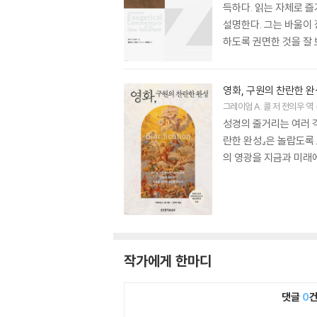
득하다. 읽는 자체로 
설명한다. 그는 바울이
하도록 권면한 것을 잘
영화, 구원의 찬란한 완
그레이엄 A. 콜
저
전의우
역
성경의 줄거리는 여러 각
란한 완성』은 놀랍도록 
의 영광을 지금과 미래
작가에게 한마디
댓글
0