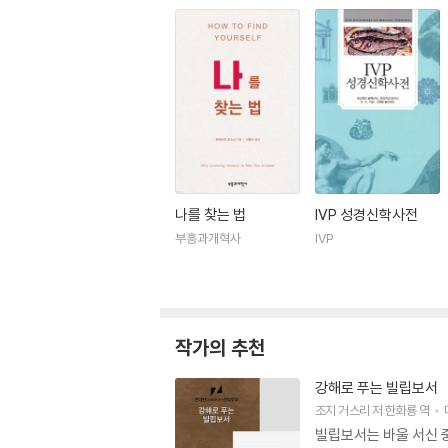
나를 찾는 법
IVP 성경신학사전
부흥과개혁사
IVP
작가의 추천
강해로 푸는 빌립보서
조지 거스리
저
한화룡
역
빌립보서는 바울 서신 