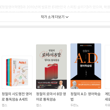
은 《정철영어혁명》과 2010년에 발표한 《대한민국 스피킹 살리기》가 있으며, 학
년간 CTS를 통해 “대한민국 죽은 영어 살리기”라는 제목으로 총 215시간의 영
작가 소개 더보기
방송에서 “정철의 영어성경 통독 암송”을 방송했다.
“영어성경 통독 암송”을 강의하고 있는데, 요즘은 “요셉 이야기”를 재미있게 진
본인은 그냥 “선생님”이라고 불리는 것을 더 좋아한다. 정철 선생은 자신의 교수법을 ‘
 즉 예수님을 만나기 전에 사용하던, 고생만 되고 효과도 별로 없는 학습법이고, ‘A. D. 학
고, 강력하고, 재미있는 학습법이다.
정철의 사도행전 영어
정철의 로마서 8장 영
정철의 A.D. 영어학습
계
로 통독암송 A세트
어로 통독암송
법
새
젭스
젭스
두란노
자