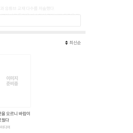
원과 유튜브 교재 다수를 저술했다.
어성경/영어설교 특강을 방송하여 영어성경 돌풍을 일
행 중이다.
B. C. 학습법’과 ‘A. D. 학습법’으로 나눈
최신순
습법’은 ‘Anno Domini’, 즉 예수님이 주관하시는
단을 오르니 바람이
로웠다
유미디어