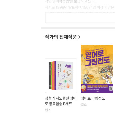
적인 영어학습법’을 보급하고 있다.
저서로 1998년 발표하여 150만 명 이상이 읽
또, 2006년 1월부터 2008년 12월까지 3
으켰고, 2010년부터 2018년까지 9년간 극동
현재는 유튜브 채널 “정철영어성경TV”를 통해 
정철 선생의 현재 직함은 “정철연구소 소장”이나, 
작가의 전체작품
다. ‘B. C. 학습법’은 ‘Before Christ’,
교수법으로 하나님의 창조 원리에 맞춰 배우는 쉽
이 책은 이에 대해 자세히 설명한다.
홈페이지 jebs.kr
유튜브 정철영어성경TV / 젭스
정철의 사도행전 영어
영어로 그림전도
로 통독암송 B세트
젭스
젭스