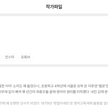
작가파일
인스타
유튜브
똘한 아이’ 소리도 꽤 들었으나, 초등학교 4학년에 서울로 유학 온 이후엔 ‘별로’
 공부에 깊이 빠져 몇 년간의 좌충우돌 끝에 영어의 원리를 터득했다. 내친 김에
년 만에 꽤 유명한 강사가 되었다. 1979년 ‘정철카세트’로 영어교육계에 돌풍을 