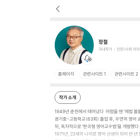
정철
국내작가
인문/사회 저자
정철
국내작가
인문/사회 저자
홈페이지
관련사이트 1
관련사이트 2
작가 소개
1949년 춘천에서 태어났다. 어렸을 땐 ‘제법 똘
경기중-고등학교(63회) 졸업 후, 우연히 영어
뒤, 독자적으로 ‘한국형 영어교수법’을 개발했다.
1971년, 22세의 나이로 영어 선생이 되어 반 