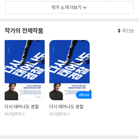
강도 베스트 수사팀, 2008년 조직폭력 베스트 수사팀, 2016년 사이버 분
작가 소개 더보기
야 우수 수사팀, 2017년 사이버 분야 최우수 수사팀 등을 이끌었으며 그
공적으로 2010년에는 근정포장을 받았다. 경찰에 대한 부정적 오해와 편
견을 깨트리려는 노력의 일환으로 방송도 마다하지 않고 <도시 경찰>, <
작가의 전체작품
최신순
사냥꾼 이대우>, <시티 헌터>, <경찰청 사람들> 등에 출연해 범죄와의 싸
움으로 고군분투하는 형사의 진정성을 알렸다.
다시 태어나도 경찰
다시 태어나도 경찰
위즈덤하우스
위즈덤하우스