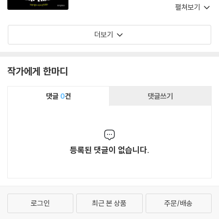
꿈꾸는 피티를 잡기 위해 벌이는 우당탕탕 범죄
펼쳐보기
소탕 과정이 흥미진진할 뿐 아니라 사회 정의를
위해 노력하는 경찰들의 일상을 자연스럽게 보여
더보기
주는 것 같아 현직 수사 형사로서 도그맨을 저절
로 응원하게 된다. 「도그맨」은 아이들에게 무한한
상상력과 책 읽기의 즐거움을 선사하는 재밌는 책
작가에게 한마디
일 뿐 아니라 정의와 불의가 무엇인지를 자연스럽
게 알려 주는 가치 있는 책이라 생각한다.
댓글
0
건
댓글쓰기
등록된 댓글이 없습니다.
로그인
최근 본 상품
주문/배송