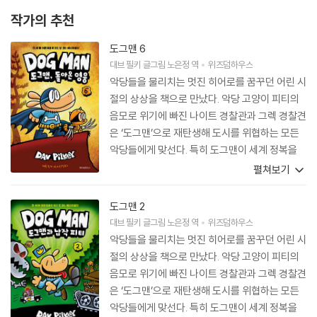
작가의 추천
도그맨 6
대브 필키
글그림
노은정
역
위즈덤하우스
악당들을 물리치는 멋진 히어로를 꿈꾸던 어린 시
절의 상상을 책으로 만났다. 악당 고양이 피티의
음모로 위기에 빠진 나이트 경찰관과 그렉 경찰견
은 ‘도그맨’으로 재탄생해 도시를 위협하는 모든
악당들에게 맞선다. 특히 도그맨이 세계 정복을
꿈꾸는 피티를 잡기 위해 벌이는 우당탕탕 범죄
펼쳐보기
소탕 과정이 흥미진진할 뿐 아니라 사회 정의를
위해 노력하는 경찰들의 일상을 자연스럽게 보여
도그맨 2
주는 것 같아 현직 수사 형사로서 도그맨을 저절
대브 필키
글그림
노은정
역
위즈덤하우스
로 응원하게 된다. 『도그맨』은 아이들에게 무한한
악당들을 물리치는 멋진 히어로를 꿈꾸던 어린 시
상상력과 책 읽기의 즐거움을 선사하는 재밌는 책
절의 상상을 책으로 만났다. 악당 고양이 피티의
일 뿐 아니라 정의와 불의가 무엇인지를 자연스럽
음모로 위기에 빠진 나이트 경찰관과 그렉 경찰견
게 알려 주는 가치 있는 책이라 생각한다.
은 ‘도그맨’으로 재탄생해 도시를 위협하는 모든
악당들에게 맞선다. 특히 도그맨이 세계 정복을