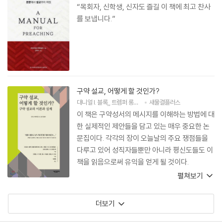
“목회자, 신학생, 신자도 즐길 이 책에 최고 찬사
를 보냅니다.”
구약 설교, 어떻게 할 것인가?
대니얼 I. 블록
,
트렘퍼 롱맨 3세
,
새물결플러스
고든 J. 웬함
,
H. G. M. 윌리
이 책은 구약성서의 메시지를 이해하는 방법에 대
한 실제적인 제안들을 담고 있는 매우 중요한 논
문집이다. 각각의 장이 오늘날의 주요 쟁점들을
다루고 있어 성직자들뿐만 아니라 평신도들도 이
책을 읽음으로써 유익을 얻게 될 것이다.
펼쳐보기
더보기