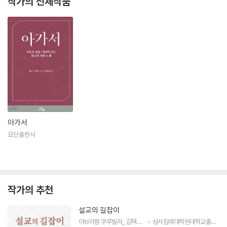
작가의 전체작품
아가서
요단출판사
작가의 추천
설교의 길잡이
아브라함 쿠루빌라
,
김택수
저
성서침례대학원대학교출판부