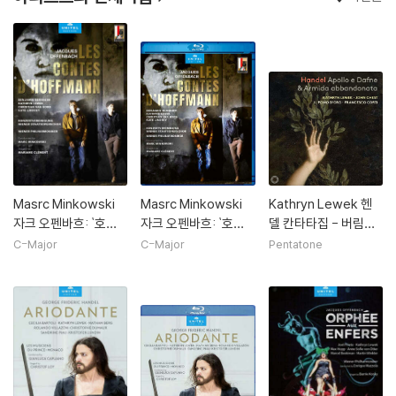
Masrc Minkowski
Masrc Minkowski
Kathryn Lewek 헨
자크 오펜바흐: `호프
자크 오펜바흐: `호프
델 칸타타집 - 버림받
만 이야기` (Offenba
만 이야기` (Offenba
은 아르미다, 아폴로와
C-Major
C-Major
Pentatone
ch: Les Contes D'h
ch: Les Contes D'h
다프네 외 (Handel: A
offmann)
offmann)
pollo e Dafne & Ar
mida abbandonat
a)