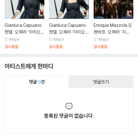
Gianluca Capuano
Gianluca Capuano
Enrique Mazzola 오
헨델: 오페라 '아리오
헨델: 오페라 '아리오
펜바흐: 오페라 `지옥
단테' (Handel: Ariod
단테' (Handel: Ariod
의 오르페` (Offenba
C-Major
C-Major
C-Major
ante)
ante)
ch: Orphee aux Enf
일시품절
일시품절
일시품절
ers)
아티스트에게 한마디
댓글
0
건
댓글쓰기
등록된 댓글이 없습니다.