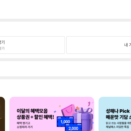
팔기
내 
불가