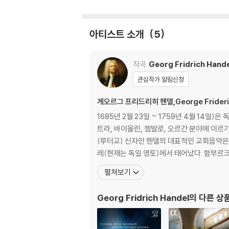
아티스트 소개
5
작곡
Georg Fridrich Hand
관심작가 알림신청
게오르그 프리드리히 헨델,George Frideri
1685년 2월 23일 ~ 1759년 4월 1
트라, 바이올린, 쳄발로, 오르간 분야에 이
(루터교) 신자인 헨델의 대표적인 교회음악은 《메시아
레(현재는 독일 영토)에서 태어났다. 함부르크
펼쳐보기
Georg Fridrich Handel
의 다른 상