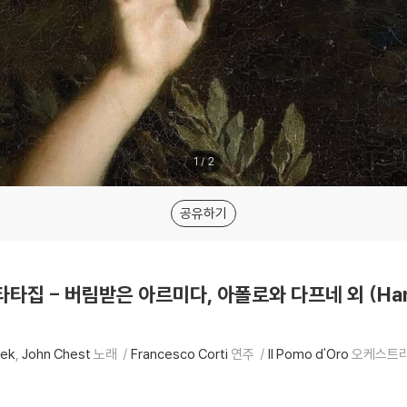
1
/
2
공유하기
타타집 - 버림받은 아르미다, 아폴로와 다프네 외 (Handel
wek
John Chest
노래
Francesco Corti
연주
Il Pomo d'Oro
오케스트