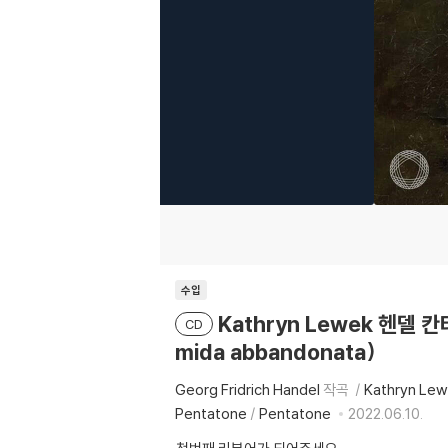
수입
Kathryn Lewek 헨델 칸
CD
mida abbandonata)
Georg Fridrich Handel
작곡
Kathryn Le
Pentatone
/
Pentatone
2022.06.10.