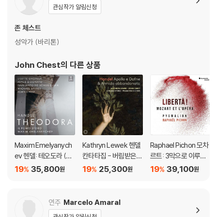
관심작가 알림신청
존 체스트
성악가 (바리톤)
John Chest
의 다른 상품
Maxim Emelyanych
Kathryn Lewek 헨델
Raphael Pichon 모차
ev 헨델: 테오도라 (Ha
칸타타집 - 버림받은
르트: 3막으로 이루어
ndel: Theodora)
아르미다, 아폴로와 다
진 상상의 드라마 해학
19
35,800
19
25,300
19
39,100
%
%
%
원
원
원
프네 외 (Handel: Apo
극 '자유!' (Mozart: Lib
llo e Dafne & Armida
erta!)
abbandonata)
연주
Marcelo Amaral
관심작가 알림신청