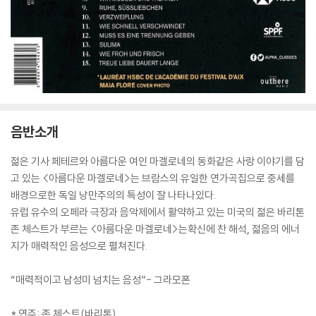
음반소개
젊은 기사 페테르와 아름다운 여인 마겔로네의 동화같은 사랑 이야기를 담
고 있는 <아름다운 마겔로네>는 브람스의 유일한 연가곡집으로 중세를
배경으로한 독일 낭만주의의 특성이 잘 나타나있다.
유럽 유수의 오페라 극장과 음악제에서 활약하고 있는 미국의 젊은 바리톤
존 체스트가 부르는 <아름다운 마겔로네>는확신에 찬 해석, 젊음의 에너
지가 매력적인 음성으로 펼쳐진다.
“매력적이고 남성미 넘치는 음성”- 그라모폰
* 연주: 존 체스트(바리톤)