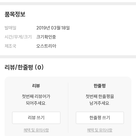
품목정보
발매일
2019년 03월 18일
시간/무게/크기
크기확인중
제조국
오스트리아
리뷰/한줄평
0
리뷰
한줄평
첫번째 리뷰어가
첫번째 한줄평을
되어주세요.
남겨주세요.
리뷰 쓰기
한줄평 쓰기
혜택 및 유의사항
혜택 및 유의사항