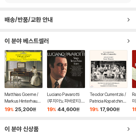
배송/반품/교환 안내
이 분야 베스트셀러
Matthias Goerne /
Luciano Pavarotti
Teodor Currentzis /
R
Markus Hinterhause
(루치아노 파바로티) -
Patricia Kopatchinsk
미
r 슈만: 황혼 (가곡집)
이탈리아 오페라 리마
aja 차이코프스키: 바이
ss
19
25,200
19
44,600
19
17,900
1
%
%
%
원
원
원
(Schumann: Zwielic
스터 (Tenor Arias Fr
올린 협주곡 / 스트라빈
3
ht)
om Italian Opera) [L
스키: 결혼 - 테오도르
P]
쿠렌치스
이 분야 신상품