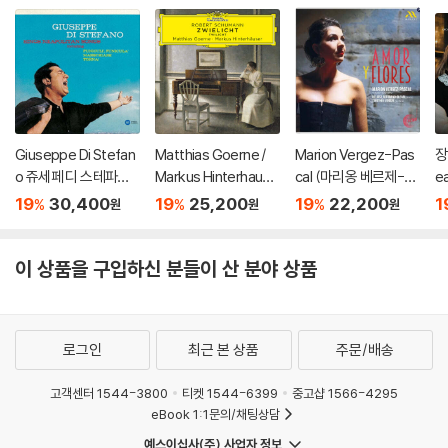
Giuseppe Di Stefan
Matthias Goerne /
Marion Vergez-Pas
장
o 쥬세페 디 스테파노
Markus Hinterhause
cal (마리옹 베르제-파
ea
가 부르는 나폴리 민요
r 슈만: 황혼 (가곡집)
스칼) - 사랑과 꽃 (Am
19
30,400
19
25,200
19
22,200
1
%
%
%
원
원
원
집 (Sings Neapolitan
(Schumann: Zwielic
or Y Flores)
Songs) [HQCD]
ht)
이 상품을 구입하신 분들이 산 분야 상품
로그인
최근 본 상품
주문/배송
고객센터 1544-3800
티켓 1544-6399
중고샵 1566-4295
eBook 1:1문의/채팅상담
예스이십사(주) 사업자 정보