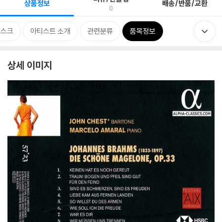
상품정보
배송/반품/교환
0
디스크
아티스트 소개
관련분류
품목정보
상세 이미지