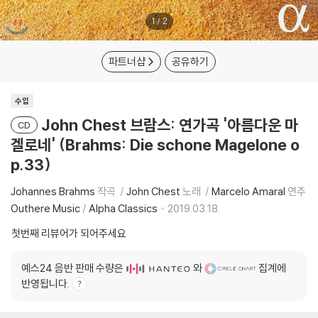
1
/
2
파트너샵
공유하기
수입
John Chest 브람스: 연가곡 '아름다운 마
CD
겔로네' (Brahms: Die schone Magelone o
p.33)
Johannes Brahms
작곡
John Chest
노래
Marcelo Amaral
연주
Outhere Music
/
Alpha Classics
2019.03.18.
첫번째 리뷰어가 되어주세요
예스24 음반 판매 수량은
와
집계에
반영됩니다.