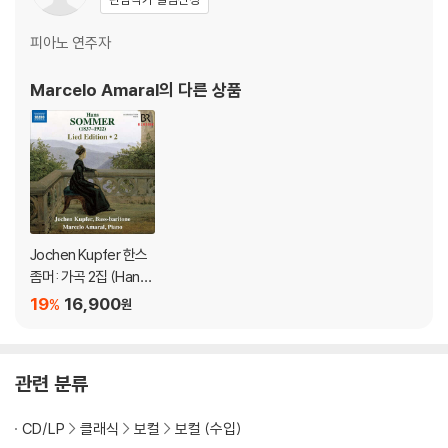
피아노 연주자
Marcelo Amaral
의 다른 상품
Jochen Kupfer 한스
좀머: 가곡 2집 (Hans
Sommer: Lied Editio
19
16,900
%
원
n, Vol. 2)
관련 분류
CD/LP
클래식
보컬
보컬 (수입)