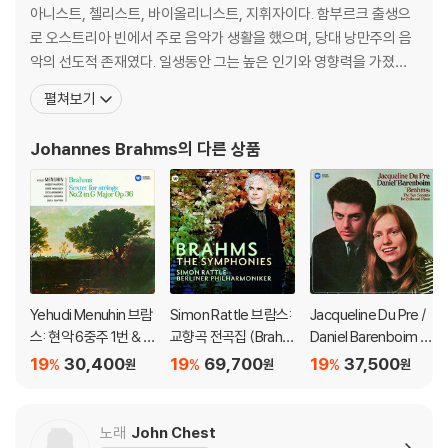
아니스트, 첼리스트, 바이올리니스트, 지휘자이다. 함부르크 출생으
로 오스트리아 빈에서 주로 음악가 생활을 했으며, 당대 낭만주의 음
악의 선도적 존재였다. 일생동안 그는 높은 인기와 영향력을 가졌으
며, 19세기 지휘자 한스 폰 뷜로에 따르면 그를 요한 제바스티안 바
펼쳐보기
흐, 루트비히 판 베토벤과 더불어 "3B"로 칭하기도 했다고 한다. 브람
스는 여러 피아노곡, 실내악, 교향악, 성악, 합창곡을 작곡했다. 피아
Johannes Brahms
의 다른 상품
니스트로서 그는 여러 자
Yehudi Menuhin 브람
Simon Rattle 브람스:
Jacqueline Du Pre /
스: 현악 6중주 1번 & 2
교향곡 전곡집 (Brahm
Daniel Barenboim 브
번 (Brahms: String S
s: Complete Symph
람스: 첼로 소나타 (Bra
19
30,400
19
69,700
19
37,500
%
%
%
원
원
원
extets No.1 & 20) [H
ony) [SACD Hybrid]
hms: Cello Sonatas
QCD]
Op.38, Op.99) [SAC
D Hybrid]
노래
John Chest