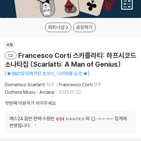
1
/
2
파트너샵
공유하기
수입
Francesco Corti 스카를라티: 하프시코드
CD
소나타집 (Scarlatti: A Man of Genius)
★ BBC뮤직매거진 초이스, 디아파종 도르 ★
Domenico Scarlatti
작곡
Francesco Corti
연주
Outhere Music
/
Arcana
2025.01.22.
첫번째 리뷰어가 되어주세요
예스24 음반 판매 수량은
와
집계에
반영됩니다.