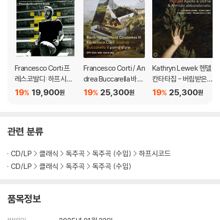
Francesco Corti 프
Francesco Corti / An
Kathryn Lewek 헨델
레스코발디: 하프시코
drea Buccarella 바흐:
칸타타집 - 버림받은
드 작품집 (Frescobal
하프시코드 협주곡 3집
아르미다, 아폴로와 다
19
19,900
19
25,300
19
25,300
%
%
%
원
원
원
di and the South)
(Bach Harpsichord
프네 외 (Handel: Apo
Concertos Part III)
llo e Dafne & Armida
abbandonata)
관련 분류
CD/LP
클래식
독주곡
독주곡 (수입)
하프시코드
CD/LP
클래식
독주곡
독주곡 (수입)
품목정보