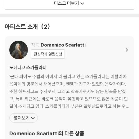
디스크 더보기
아티스트 소개
2
작곡
Domenico Scarlatti
관심작가 알림신청
도메니코 스카를라티
‘근대 피아노 주법의 아버지’라 불리고 있는 스카를라티는 이탈리아
음악계의 명문에서 태어났으며, 헨델과 친교가 있었던 음악가이다.
또한 하프시코드 주자로서, 그리고 작곡가로서도 많은 명곡을 남겼
고, 특히 최근에는 바로크 음악이 유행하고 있으므로 많은 작품이 잇
달아 소개되고 있다. 스카를라티의 부친은 알렛산드로라고 하는 오페
라 작곡가인데, 나폴리 악파의 개조(開祖)로서 음악사에도 기록되
펼쳐보기
고 있으며, 스카를라티는 부친에게 음악 이론을 처음 배웠다. 1685
년 10월 26일 나폴리에서 태어나 1757년 7월 23일 스페인의 마드
Domenico Scarlatti
의 다른 상품
리에서 타계했는데, 그는 음악가였던 아버지에게 처음 음