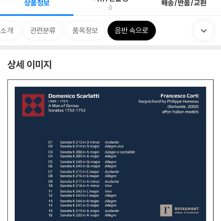
상품정보
배송/반품/교환
0
 소개
관련분류
품목정보
음반 속으로
상세 이미지