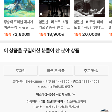
장송의 프리렌 애니메
임윤찬 - 리스트: 초절
임윤찬 - 베토벤: 피아
히
이션 음악 (Frieren: B
기교 연습곡 [반 클라이
노 협주곡 5번 '황제' /
S
eyond Journey's En
번 콩쿠르 실황 녹음]
윤이상: 광주여 영원히
o
19
72,800
19
18,900
19
20,000
1
%
%
%
원
원
원
d - Original Soundtr
/ 바버: 현을 위한 아다
br
ack) [블루 & 그린 컬
지오 (Beethoven / Is
러 2LP]
ang Yun / Barber)
이 상품을 구입하신 분들이 산 분야 상품
로그인
최근 본 상품
주문/배송
고객센터 1544-3800
티켓 1544-6399
중고샵 1566-4295
eBook 1:1문의/채팅상담
예스이십사(주) 사업자 정보
이용약관
개인정보처리방침
청소년보호정책
PC버전
회사소개
거래처관계자께