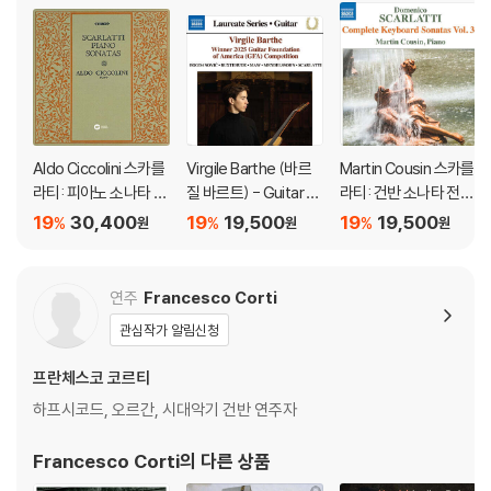
Aldo Ciccolini 스카를
Virgile Barthe (바르
Martin Cousin 스카를
라티: 피아노 소나타 (S
질 바르트) - Guitar R
라티: 건반 소나타 전곡
carlatti: Piano Sonat
ecital (기타 리사이틀)
31집 (Scarlatti: Com
19
30,400
19
19,500
19
19,500
%
%
%
원
원
원
a Collection) [HQC
plete Keyboard Son
D]
atas Vol. 31)
연주
Francesco Corti
관심작가 알림신청
프란체스코 코르티
하프시코드, 오르간, 시대악기 건반 연주자
Francesco Corti
의 다른 상품