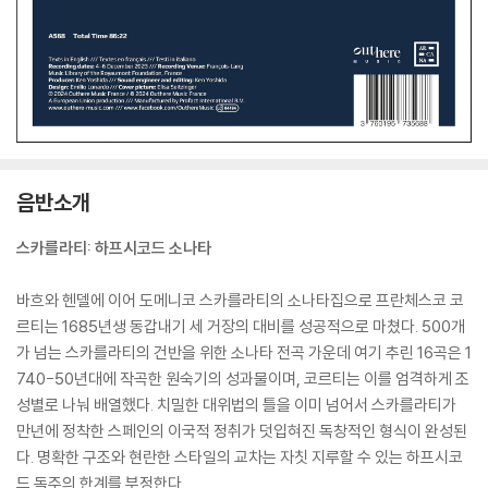
음반소개
스카를라티: 하프시코드 소나타
바흐와 헨델에 이어 도메니코 스카를라티의 소나타집으로 프란체스코 코
르티는 1685년생 동갑내기 세 거장의 대비를 성공적으로 마쳤다. 500개
가 넘는 스카를라티의 건반을 위한 소나타 전곡 가운데 여기 추린 16곡은 1
740-50년대에 작곡한 원숙기의 성과물이며, 코르티는 이를 엄격하게 조
성별로 나눠 배열했다. 치밀한 대위법의 틀을 이미 넘어서 스카를라티가
만년에 정착한 스페인의 이국적 정취가 덧입혀진 독창적인 형식이 완성된
다. 명확한 구조와 현란한 스타일의 교차는 자칫 지루할 수 있는 하프시코
드 독주의 한계를 부정한다.