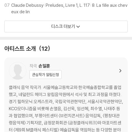
07
Claude Debussy: Preludes, Livre 1, L. 117: 8. La fille aux chev
eux de lin
디스크 더보기
아티스트 소개
12
작곡
손일훈
관심작가 알림신청
클래식 음악 작곡가. 서울예술고등학교와 한국예술종합학교를 졸업
했고, 네덜란드 헤이그 왕립음악원에서 석사 및 최고 과정을 마쳤다.
경기 필하모닉 오케스트라, 국립국악관현악단, 서울시국악관현악단,
KCO모더니즘을 비롯해 손열음, 김선욱, 임선혜, 최수열, 나태주 등
과 협업했으며, 부평아트센터 〈브런치콘서트〉 음악감독, 〈평창대관
령음악제〉 기획자문, 금정문화회관 〈금정클래식위크〉와 마포아트센
터 〈제9회 M클래식 페스티벌〉 예술감독을 역임하는 등 다양한 분야