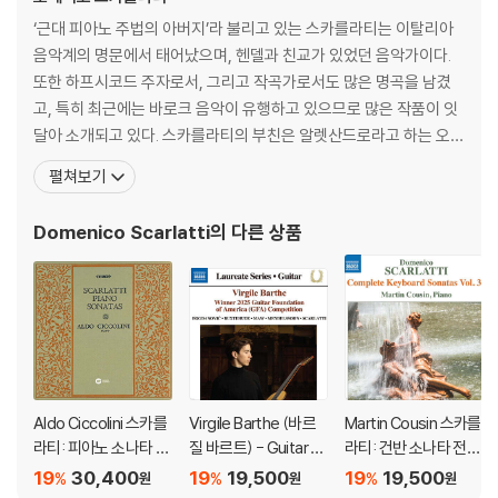
‘근대 피아노 주법의 아버지’라 불리고 있는 스카를라티는 이탈리아
음악계의 명문에서 태어났으며, 헨델과 친교가 있었던 음악가이다.
또한 하프시코드 주자로서, 그리고 작곡가로서도 많은 명곡을 남겼
고, 특히 최근에는 바로크 음악이 유행하고 있으므로 많은 작품이 잇
달아 소개되고 있다. 스카를라티의 부친은 알렛산드로라고 하는 오페
라 작곡가인데, 나폴리 악파의 개조(開祖)로서 음악사에도 기록되
펼쳐보기
고 있으며, 스카를라티는 부친에게 음악 이론을 처음 배웠다. 1685
년 10월 26일 나폴리에서 태어나 1757년 7월 23일 스페인의 마드
Domenico Scarlatti
의 다른 상품
리에서 타계했는데, 그는 음악가였던 아버지에게 처음 음
Aldo Ciccolini 스카를
Virgile Barthe (바르
Martin Cousin 스카를
라티: 피아노 소나타 (S
질 바르트) - Guitar R
라티: 건반 소나타 전곡
carlatti: Piano Sonat
ecital (기타 리사이틀)
31집 (Scarlatti: Com
19
30,400
19
19,500
19
19,500
%
%
%
원
원
원
a Collection) [HQC
plete Keyboard Son