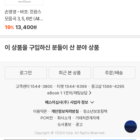
손영경 - 바흐: 프랑스
모음곡 3, 5, 6번 (Alle
mande)
19
13,400
%
원
이 상품을 구입하신 분들이 산 분야 상품
로그인
최근 본 상품
주문/배송
고객센터 1544-3800
티켓 1544-6399
중고샵 1566-4295
eBook 1:1문의/채팅상담
예스이십사(주) 사업자 정보
이용약관
개인정보처리방침
청소년보호정책
PC버전
회사소개
거래처관계자께
도서홍보
광고
Copyright © YES24 Corp. All Rights Reserved.
MATOM5