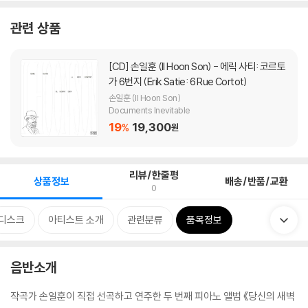
관련 상품
[CD]
손일훈 (Il Hoon Son) - 에릭 사티: 코르토
가 6번지 (Erik Satie: 6 Rue Cortot)
손일훈 (Il Hoon Son)
Documents Inevitable
19
19,300
%
원
리뷰/한줄평
상품정보
배송/반품/교환
0
디스크
아티스트 소개
관련분류
품목정보
음반소개
작곡가 손일훈이 직접 선곡하고 연주한 두 번째 피아노 앨범 《당신의 새벽