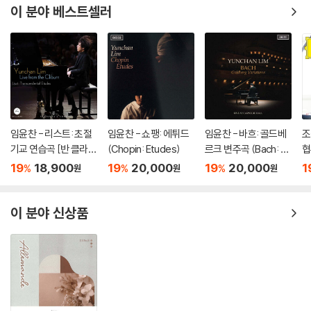
이 분야 베스트셀러
임윤찬 - 리스트: 초절
임윤찬 - 쇼팽: 에튀드
임윤찬 - 바흐: 골드베
조
기교 연습곡 [반 클라이
(Chopin: Etudes)
르크 변주곡 (Bach: G
협
번 콩쿠르 실황 녹음]
oldberg Variations)
드
19
18,900
19
20,000
19
20,000
1
%
%
%
원
원
원
nc
s
버
이 분야 신상품