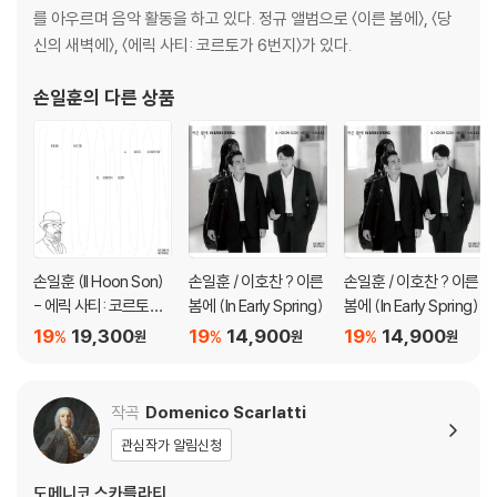
를 아우르며 음악 활동을 하고 있다. 정규 앨범으로 〈이른 봄에〉, 〈당
신의 새벽에〉, 〈에릭 사티: 코르토가 6번지〉가 있다.
손일훈
의 다른 상품
손일훈 (Il Hoon Son)
손일훈 / 이호찬 ? 이른
손일훈 / 이호찬 ? 이른
- 에릭 사티: 코르토가
봄에 (In Early Spring)
봄에 (In Early Spring)
6번지 (Erik Satie: 6 R
19
19,300
19
14,900
19
14,900
%
%
%
원
원
원
ue Cortot)
작곡
Domenico Scarlatti
관심작가 알림신청
도메니코 스카를라티