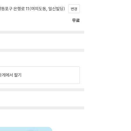
등포구 은행로 11(여의도동, 일신빌딩)
변경
무료
가게에서 팔기