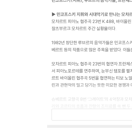
민코프스키(지휘), 루브르의 음악가들, 프란체
▶ 민코프스키 지휘와 시대악기로 만나는 모차
모차르트 피아노 협주곡 23번 K.488, 바이올
잘츠부르크 모차르트 주간 실황물이다.
1982년 창단한 루브르의 음악가들은 민코프스
베르트 등의 작품으로 많은 주목을 받았다. 이
모차르트 피아노 협주곡 23번의 협연자 프란체
서 피아노포르테를 연주하며, 눈부신 템포를 펼치
르트 바이올린 협주곡 5번을 협연하는 티보 노
린과 관현악의 밀고 당기는 듯한 미묘한 경쟁과 
슈베르트 교향곡 8번 ‘그레이트’의 4악장과 모
리와 코르티의 호흡과 잔향의 조미료를 쏙 뺀 두 
살리며, PCM스테레오와 DTS-HD 마스터 오
DVD/ Blu-ray 구매시 참고 사항 안내