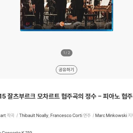
1
/
2
공유하기
 2015 잘츠부르크 모차르트 협주곡의 정수 - 피아노 협
art
작곡
Thibault Noally
Francesco Corti
연주
Marc Minkowski
지
n Concerto K.219