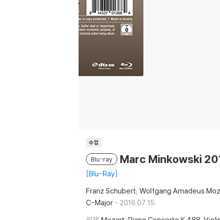
수입
Marc Minkowski
Blu-ray
Blu-Ray
Franz Schubert
Wolfgang Amadeus Moz
C-Major
2016.07.15.
원제
Mozart: Piano Concerto K.488, Violi