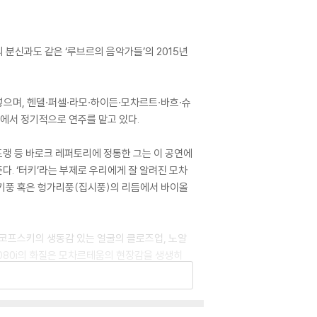
의 분신과도 같은 ‘루브르의 음악가들’의 2015년
으며, 헨델·퍼셀·라모·하이든·모차르트·바흐·슈
에서 정기적으로 연주를 맡고 있다.
랭 등 바로크 레퍼토리에 정통한 그는 이 공연에
. ‘터키’라는 부제로 우리에게 잘 알려진 모차
터키풍 혹은 헝가리풍(집시풍)의 리듬에서 바이올
민코프스키의 생동감 있는 얼굴의 클로즈업, 노알
1080i의 화질은 모차르테움의 현장감을 생생히
리고 있다.