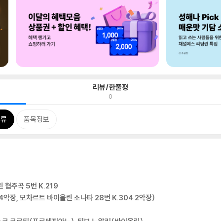
리뷰/한줄평
0
분류
품목정보
 협주곡 5번 K.219
4악장, 모차르트 바이올린 소나타 28번 K.304 2악장)