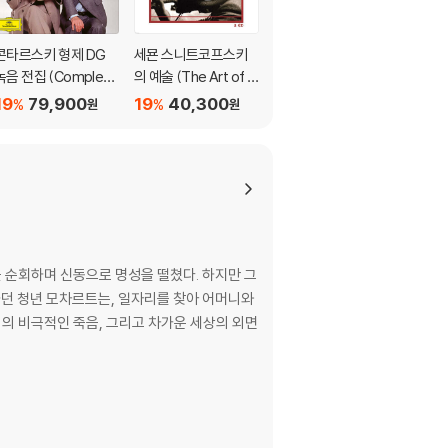
있는 경우에는 불량으로 인한 반품/교환이 가능합니
콘타르스키 형제 DG
세묜 스니트코프스키
Paavo Jarvi 슈베르트:
녹음 전집 (Complete
의 예술 (The Art of S
교향곡 7번 '미완성' &
Recordings On Deut
emyon Snitkovsky
4번 '비극적' (Schube
19
79,900
19
40,300
19
21,500
%
%
%
원
원
원
sche Grammophon
75th)
rt: Symphonies 7 &
이 제한될 수 있습니다.
imited Edition - Alf
4 United Kingdom)
ons Kontarsky, Aloy
s Kontarsky) [18CD
므로 신중한 구매 선택을 부탁드립니다.
박스세트]
않도록 완충 포장을 부탁드립니다.
을 순회하며 신동으로 명성을 떨쳤다. 하지만 그
하던 청년 모차르트는, 일자리를 찾아 어머니와
니의 비극적인 죽음, 그리고 차가운 세상의 외면