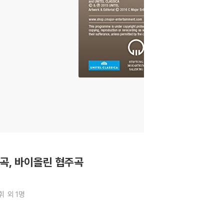
주곡, 바이올린 협주곡
휘
외 1명