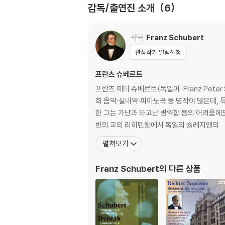
감독/출연진 소개
6
※ 4K블루레이, 3D 블루레이 재생 관련 안내
1) 4K UHD 디스크는 대용량의 데이터 전송
작곡
Franz Schubert
필수입니다.
2) 3D 블루레이는 전용 플레이어와 3D 지원 
관심작가 알림신청
프란츠 슈베르트
※ 아웃케이스/구성품/포장 상태
1) 제작/배송 과정에서 경미한 아웃케이스 주름,
프란츠 페터 슈베르트(독일어: Franz Peter
2) 스틸북 케이스 제작 과정에서 기포 혹은 경미
회 음악·실내악·피아노곡 등 명작이 많은데, 특
3) 렌티큘러 스틸북의 경우, 보호필름이 붙어 
한 그는 가난과 타고난 병약함 등의 어려움에도 불구
4) 본품 보호를 위해 노란색의 카톤 박스로 재
빈의 교외 리히텐탈에서 독일의 슐레지엔의
5) 아웃케이스/구성품/포장 상태 불량에 의한 
펼쳐보기
※ 디스크 재생 불량
Franz Schubert
의 다른 상품
1) 기기 문제로 인해 발생하는 재생 불량 현상
2) 정전기와 먼지로 인해 재생이 원활하지 않은
3) 일부 PC 연결형 ODD의 경우 호환 상의 
량의 경우 교환 시에도 동일한 오류가 발생할 수