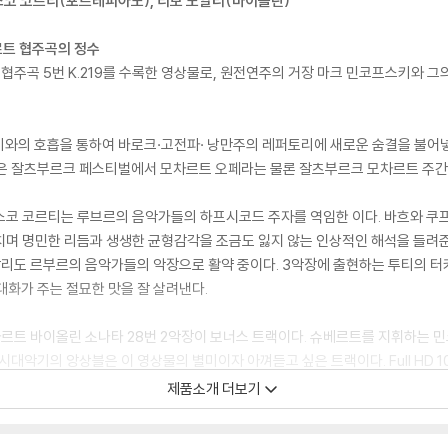
스코 코르티(포르테피아노), 티보 노알리(바이올린)
르트 협주곡의 정수
린 협주곡 5번 K.219를 수록한 영상물로, 원전연주의 거장 마크 민코프스키와 그
키와의 호흡을 통하여 바로크·고전파· 낭만주의 레퍼토리에 새로운 숨결을 불어넣
들은 잘츠부르크 페스티벌에서 모차르트 오페라는 물론 잘츠부르크 모차르트 주간
스코 코르티는 루브르의 음악가들의 하프시코드 주자를 역임한 이다. 바흐와 쿠프
며 명민한 리듬과 생생한 균형감각을 조금도 잃지 않는 인상적인 해석을 들려준다
알리도 르부르의 음악가들의 악장으로 활약 중이다. 3악장에 출현하는 투티의 
대화가 주는 절묘한 맛을 잘 살려낸다.
차르트 바이올린 소나타 28번 2악장이 보너스 트랙이다. 슈베르트를 지휘하는 
시대악기의 앙상블은 이 영상물의 별미이자 아껴듣고 싶은 트랙이다. Full HD 
디오 기능은 시대악기가 일구는 민감하고 야성적인 사운드를 솔직하고 생생히 그
제품소개 더보기
드립니다.