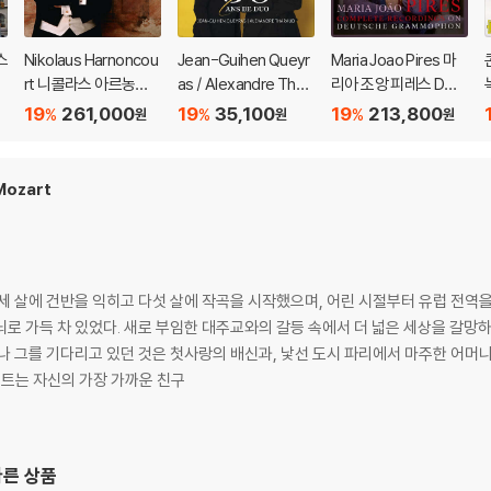
 깨끗하지 않은 경우가 있으며, 상품의 불량이 아닙니다. 단, 재생에 이상이 
 스
Nikolaus Harnoncou
Jean-Guihen Queyr
Maria Joao Pires 마
rt 니콜라스 아르농쿠
as / Alexandre Thar
리아 조앙 피레스 DG
음
르 RCO 텔덱 녹음 전집
aud (장-기엔 케라스 /
녹음 전집 (Complete
19
261,000
19
35,100
19
213,800
%
%
%
원
원
원
(The Complete Tel
알렉산드르 타로) - 듀
Recordings On Deut
확인을 위해 개봉 시의 동영상을 요청할 수 있으며, 동영상이 없는 경우 교환/반품
e
dec Recordings) [박
오 30주년 (30 Ans D
sche Grammopho
L
하여 첨부하여 고객센터에 문의 바랍니다.
스세트]
e Duo)
n)
Mozart
 제품 개봉 전에만 운임비 부담 후 처리 가능합니다.
수량이 한정되어 있고, 택배 이동 과정에서의 손상이 발생하면, 재 판매가 어려우
회송된 상품의 상태 확인 후 진행이 가능합니다. 택배 이동 중 파손이 발생하지 
세 살에 건반을 익히고 다섯 살에 작곡을 시작했으며, 어린 시절부터 유럽 전역
뇌로 가득 차 있었다. 새로 부임한 대주교와의 갈등 속에서 더 넓은 세상을 갈망
나 그를 기다리고 있던 것은 첫사랑의 배신과, 낯선 도시 파리에서 마주한 어머
 모차르트는 자신의 가장 가까운 친구
다른 상품