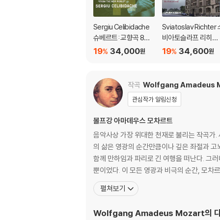
※ 디스크 외관 불량
디스크에 미세한 잔 흠집이 남아있거나 인쇄 면이
Sergiu Celibidache
Sviatoslav Richter
다.
슈베르트: 교향곡 8번
비아토슬라프 리히테
'미완성' / 드보르작: 교
르 라이브 레코딩 모
19
34,000
19
34,600
%
%
원
원
※ 교환/반품 안내
향곡 9번 '신세계로부
집 (Richter Suprem
1) 불량으로 인한 교환/반품 요청 시에는 불량 
터' ((Schubert: Unfin
e: Richter at His Gr
관련 사진과 동영상 및 재생 기기 모델명을 첨부
ished Symphony / D
atest)
작곡
Wolfgang Amadeus 
2) 사양 오인지, 오 구매, 변심 사유로의 반품은
vorak: From the Ne
관심작가 알림신청
3) 스틸북 한정판, 초회 한정판의 경우 제작 
w World) [UHQCD]
4) 한정판 상품의 변심, 오구매로 인한 반품은 
볼프강 아마데우스 모차르트
음악사상 가장 위대한 천재로 불리는 작곡가. 
의 삶은 영광의 순간만큼이나 깊은 좌절과 고
함께 만하임과 파리로 긴 여행을 떠난다. 그러
뿐이었다. 이 모든 영광과 비극의 순간,
펼쳐보기
Wolfgang Amadeus Mozart
의 