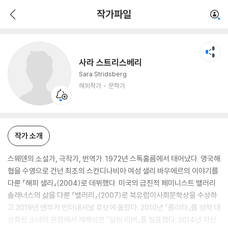
사라 스트리스베리
작가파일
해외작가
문학가
사라 스트리스베리
Sara Stridsberg
해외작가
문학가
작가 소개
스웨덴의 소설가, 극작가, 번역가. 1972년 스톡홀름에서 태어났다. 영국해
협을 수영으로 건넌 최초의 스칸디나비아 여성 샐리 바우에르의 이야기를
다룬 『해피 샐리』(2004)로 데뷔했다. 미국의 급진적 페미니스트 밸러리
솔래너스의 삶을 다룬 『밸러리』(2007)로 북유럽이사회문학상을 수상하
고 2019년 맨부커 인터내셔널 후보에 올랐다. 2010년 『롤리타』를 성적 대
상화된 소녀의 관점에서 재해석한 『달링 리버』를 발표했다. 2014년 자신