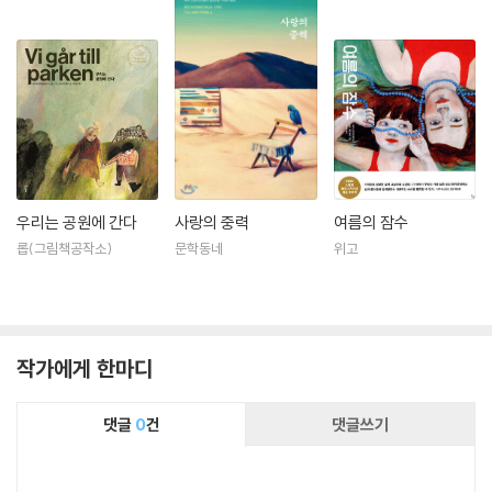
우리는 공원에 간다
사랑의 중력
여름의 잠수
롭(그림책공작소)
문학동네
위고
작가에게 한마디
댓글
0
건
댓글쓰기