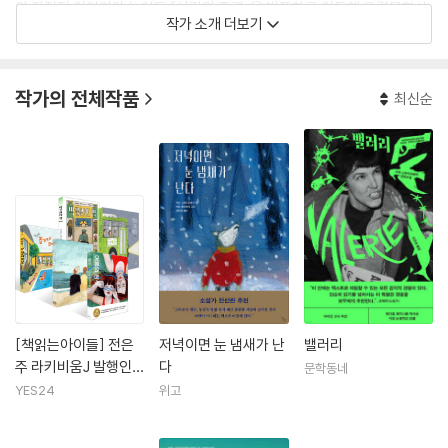
의 자전적 이야기가 녹아든 『사랑의 중력』을 발표하고 이듬해 유럽문학상
작가 소개 더보기
을 수상하며 유럽에서 가장 중요한 현대문학 작가로 자리매김했다. 그 외
작품으로 『아메리칸 호텔』(2016), 『사랑의 남극대륙』(2018) 등이 있다.
작가의 전체작품
최신순
스트리츠베리는 2016년 노벨문학상 수상자를 결정하는 스웨덴 한림원 노
벨위원회 종신위원 열여덟 명 중 열세번째 위원으로 선출되었고, 노벨위원
회 설립 이래 열번째 여성 위원이자 최연소 위원이었다. 그러나 2018년 한
림원 장클로드 아르노 스캔들이 불거지고, 피해자 지지를 선언했던 사무총
장 사라 다니우스가 사퇴하면서 그녀와 연대하고자 한림원을 떠났다.
[책읽는아이들] 전은
저녁이면 눈 냄새가 난
밸러리
주 라키비움J 발행인
다
문학동네
추천 초등 5~6학년 세
YES24
위고
트