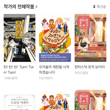
작가의 전체작품
최신순
턴! 턴! 턴! Turn! Tur
우리들의 재판을 시작
판타스틱 뮤직 보야지
n! Turn!
하겠습니다
마인드빌딩
그래서음악
다산어린이