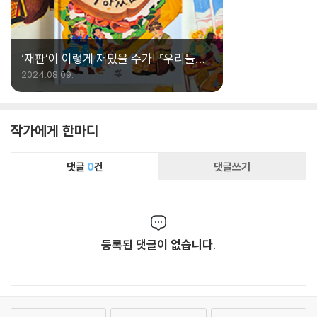
‘재판’이 이렇게 재밌을 수가! 『우리들의
재판을 시작하겠습니다』
2024.08.09.
작가에게 한마디
댓글
0
건
댓글쓰기
등록된 댓글이 없습니다.