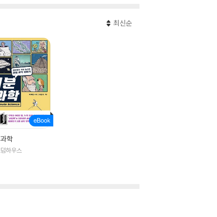
최신순
 과학
즈덤하우스