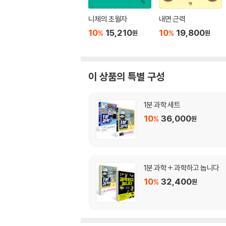
니체의 초월자
내면 근력
10
15,210
10
19,800
%
%
원
원
이 상품의 특별 구성
1분 과학 세트
10
36,000
%
원
1분 과학 + 과학하고 놉니다
10
32,400
%
원