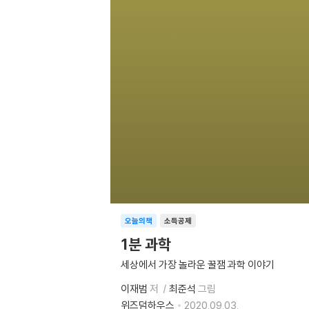
오늘의책
소득공제
1분 과학
세상에서 가장 놀라운 꿀잼 과학 이야기
이재범
저
최준석
그림
위즈덤하우스
2020.09.03.