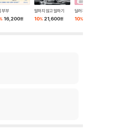
 부부
말하지 않고 말하기
달러구트 꿈 백화점 0
위버멘
16,200
10
21,600
10
16,020
10
1
%
%
%
%
원
원
원