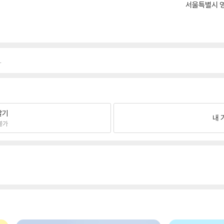
서울특별시 영
.
팔기
내 
불가