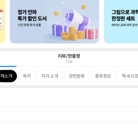
리뷰/한줄평
179
책소개
목차
저자 소개
관련분류
품목정보
책 속으