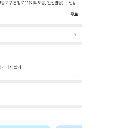
등포구 은행로 11(여의도동, 일신빌딩)
변경
무료
가게에서 팔기