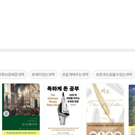
유튜브로배운과학
#재미있는과학
#쉽게배우는과학
#문과도읽을수있는과학