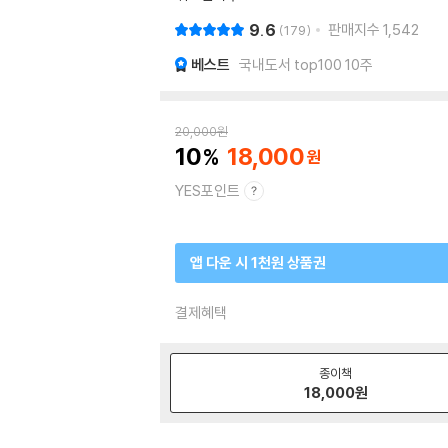
9.6
판매지수
1,542
179
베스트
국내도서 top100 10주
20,000
원
10
18,000
YES포인트
앱 다운 시 1천원 상품권
결제혜택
종이책
18,000
원