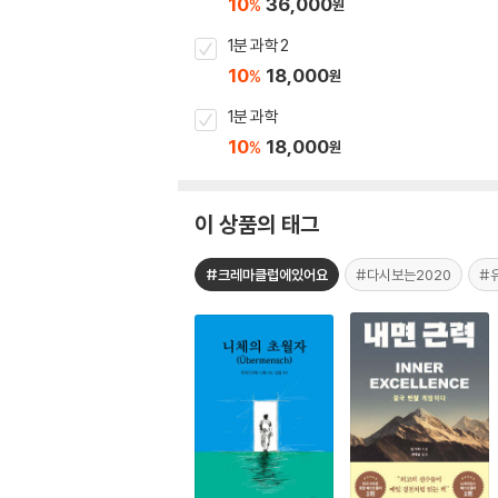
10
36,000
%
원
1분 과학 2
10
18,000
%
원
1분 과학
10
18,000
%
원
이 상품의 태그
#크레마클럽에있어요
#다시보는2020
#