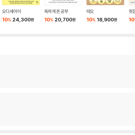
오디세이아
독하게 돈 공부
테오
윗집
10
24,300
10
20,700
10
18,900
10
%
%
%
원
원
원