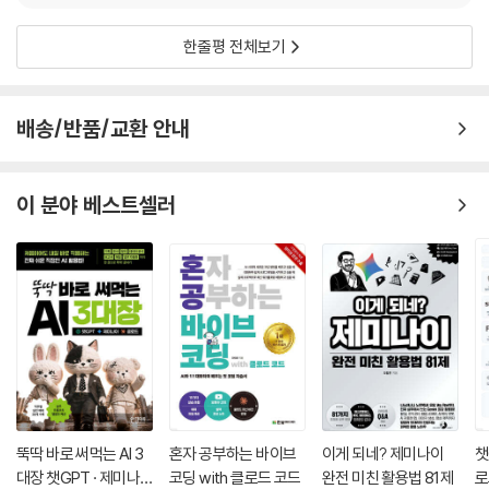
g***1
2026.06.26.
0
한줄평 전체보기
배송/반품/교환 안내
이 분야 베스트셀러
뚝딱 바로 써먹는 AI 3
혼자 공부하는 바이브
이게 되네? 제미나이
챗