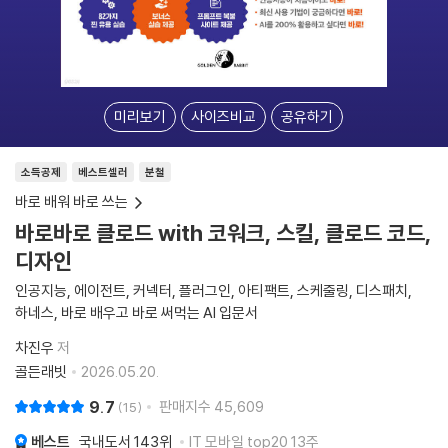
미리보기
사이즈비교
공유하기
소득공제
베스트셀러
분철
바로 배워 바로 쓰는
바로바로 클로드 with 코워크, 스킬, 클로드 코드,
디자인
인공지능, 에이전트, 커넥터, 플러그인, 아티팩트, 스케줄링, 디스패치,
하네스, 바로 배우고 바로 써먹는 AI 입문서
차진우
저
골든래빗
2026.05.20.
9.7
판매지수
45,609
15
베스트
국내도서
143위
IT 모바일 top20 13주