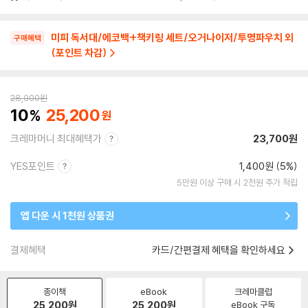
미피 독서대/에코백+책키링 세트/오거나이저/투명파우치 외
구매혜택
(포인트 차감)
28,000
원
10
25,200
크레마머니 최대혜택가
23,700원
YES포인트
1,400원 (5%)
5만원 이상 구매 시 2천원 추가 적립
앱 다운 시 1천원 상품권
결제혜택
카드/간편결제 혜택을 확인하세요
종이책
eBook
크레마클럽
25,200
원
25,200
원
eBook 구독