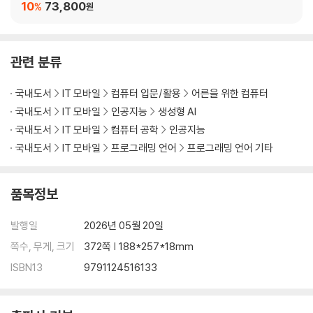
10
73,800
%
원
__ [바로 12] 연구 모드로 전문가 리포트 만들기
02.3 프로젝트로 작업 효율 높이기
__ 프로젝트가 뭔가요?
관련 분류
__ [바로 13] 프로젝트 만들고 지침 설정하기
__ [바로 14] 실제 자료 기반으로 생성하기
국내도서
IT 모바일
컴퓨터 입문/활용
어른을 위한 컴퓨터
__ [바로 15] 프로젝트 메모리 관리하기
02.4 비주얼라이저로 작업 시각화하기
국내도서
IT 모바일
인공지능
생성형 AI
__ 비주얼라이저가 뭔가요?
국내도서
IT 모바일
컴퓨터 공학
인공지능
__ [바로 16] 비주얼라이저로 차트 그리기
국내도서
IT 모바일
프로그래밍 언어
프로그래밍 언어 기타
__ [바로 활용] 월간 트렌드 보고서 자동 완성하기
품목정보
03장 아티팩트 활용하기
발행일
2026년 05월 20일
03.1 아티팩트 시작하기
__ 아티팩트가 뭔가요?
쪽수, 무게, 크기
372쪽 | 188*257*18mm
__ 아티팩트의 파일 표시 형식 이해하기
ISBN13
9791124516133
__ [바로 17] PDF 보고서 만들기
__ [바로 18] 머메이드 다이어그램 만들기
03.2 아티팩트로 간단한 애플리케이션 만들기