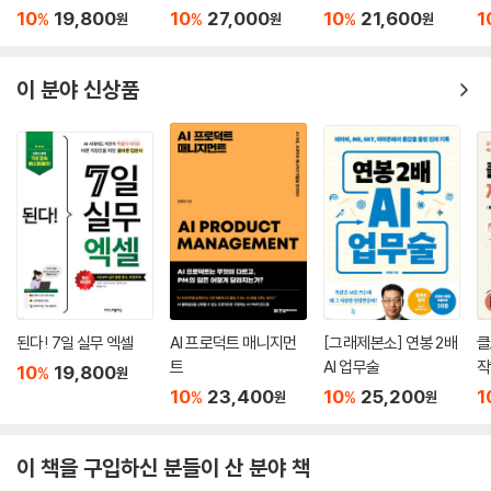
대장 챗GPT · 제미나
코딩 with 클로드 코드
완전 미친 활용법 81제
로
이 · 클로드
AI
10
19,800
10
27,000
10
21,600
1
%
%
%
원
원
원
이 분야 신상품
된다! 7일 실무 엑셀
AI 프로덕트 매니지먼
[그래제본소] 연봉 2배
클
트
AI 업무술
작
10
19,800
%
원
10
23,400
10
25,200
1
%
%
원
원