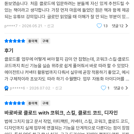
요즘 AI 관련 책들이 정말 쏟아져 나오고 있는데, 그중에서도 이 책은 단연
방법을 익힙니다. 웹 검색과 심층 연구 모드로 방대한 최신 자료를 전문가
__ 파일 시스템이 뭔가요?
돋보였습니다. 처음 클로드에 입문하려는 분들께 자신 있게 추천드릴 수
리포트로 뚝딱 요약하고, 마크다운과 프로젝트 기능으로 반복적인 문서 작
__ 코워크가 뭔가요?
있는 책이라고 생각합니다. 가장 먼저 마음에 들었던 점은 책과 함께 제공
업을 체계적으로 자동화합니다. _[03장] 아티팩트 활용하기 코딩을 전혀
__ [바로 46] 작업 폴더 선택하고 권한 부여하기
되는 유튜브 강의입니다. 글로만 읽었을 때 이해가 잘 안 되는 부분이 있어
몰라도 대화만으로 인터랙티브 웹 애플리케이션이나 시각적인 머메이드
06.2 정해진 시간에 작업 반복하기
도, 강의 영상을 통해 저자가 직접 설명해주시니 훨씬 쉽게 따라갈 수 있었
p****7
2026.05.21.
신고
13
댓글
12
다이어그램을 즉시 생성해냅니다. 완성된 결과물을 PDF로 저장하거나 클
__ 스케줄링이 뭔가요?
습니다. 특
릭 한 번에 인터넷에 배포하는 재미를 느낄 수 있습니다. _[04장] 커넥터
__ [바로 47] 매일 종합 업무 리포트 받기
종이책
구매
로 외부 도구 연결하기 매일 쓰는 도구를 클로드와 연결하는 커넥터 기술
06.3 PDF 문서 편집하기
후기
을 배웁니다. 구글 이메일, 캘린더, 구글 드라이브, 노션, 캔바 연동은 물론,
__ [바로 48] PDF에서 표 추출해 엑셀로 만들기
크롬 브라우저를 스스로 조작하게 하거나 엑셀 및 파워포인트 안에서 직접
__ [바로 49] 여러 개의 PDF를 하나로 합치기
클로드를 업무에 어떻게 써야 할지 감이 안 잡혔는데, 코워크·스킬·클로드
데이터를 분석하고 화려한 발표 슬라이드를 완성하는 실무 노하우를 다룹
__ [바로 50] PDF에 내용 입력하기
코드까지 최신 기능을 실습 위주로 쉽게 풀어줘서 바로 따라 할 수 있었다.
니다. _[05장] 클로드 스킬 활용하기 특정 업무 절차를 가르치는 '스킬'의
06.4 한글 문서 편집하기
에이전트나 커넥터 활용법까지 다뤄서 실무에 곧장 적용하기 좋았고, 예시
가 구체적이라 초보자도 따라 하기 수월했다. 업무 자동화 아이디어를 얻
개념을 이해합니다. 스킬 크리에이터를 활용해 회사 맞춤형 회의록 자동
__ HWPX가 뭔가요?
는 데 특히 유용했다.
정리나 재무 분석 모델 등 한 번 만들어두면 언제든 똑부러지게 일하는 나
__ [바로 51] 한글 파일 변환 스킬 설치하기
p*****6
2026.07.02.
신고
1
댓글
0
만의 커스텀 스킬을 직접 만듭니다. _[06장] 코워크 활용하기 클로드가
__ [바로 52] 보고서 초안 자동 작성하기
내 컴퓨터 파일에 직접 접근하는 코워크 모드로, 흩어진 PDF 병합이나 수
__ [바로 53] 스킬 수정해서 우리 회사에 맞추기
종이책
구매
작업이 많이 드는 한글 문서를 대화만으로 일괄 편집합니다. 스케줄링으로
__ [바로 54] 여러 개의 한글 문서 서식 한 번에 바꾸기
바로바로 클로드 with 코워크, 스킬, 클로드 코드, 디자인
정해진 시간에 반복 작업을 시키고, 옵시디언 기반의 지식 저장소 구축은
06.5 코워크로 옵시디언 관리하기
법에 그치지 않고 문서 작업, 아티팩트, 커넥터, 스킬, 코워크, 클로드 코드,
물론, 스마트폰으로 밖에서도 컴퓨터를 원격 조종하는 디스패치 기능까지
__ 클라우드와 로컬 환경 이해하기