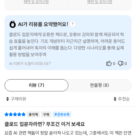
혜택 및 유의사항
혜택 및 유의사항
있습니다! 스킬 기능으로 우리 회사 맞춤형 회의록 정리와 수익성 분석을
__ 스킬이 뭔가요?
을 새롭게 발견했습니다. 빠르게 진화하는 클로드의 기능을 마지막 순간까
자동화하고, 코워크로 내 컴퓨터 환경에 딱 맞는 업무 자동화 환경을 직접
__ 스킬과 커넥터는 무엇이 다른가요?
지 놓치지 않으려 한 저자의 노력이 곳곳에서 느껴집니다. 클로드를 처음
만들어보세요. 여기서 한 걸음 더 나아가 클로드 코드와 대화하듯 지시하
__ [바로 38] 사용자 지정 화면 둘러보기
접하시는 분이나 채팅 기능만 써온 분께 특히 추천드립니다. 잘 정제된 양
AI가 리뷰를 요약했어요!
기만 하면, 내 기획이 실제 인터넷에서 작동하는 나만의 웹 서비스와 자동
__ [바로 39] 스킬로 이미지 생성하기
질의 정보는 여전히 책 안에 있다는 사실을 다시 한번 실감하게 해준 책입
화 도구로 탄생하는 짜릿함을 경험할 수 있습니다. _AI를 제대로 쓰는 방
__ [바로 40] 스킬로 워드 문서 만들기
클로드 입문자에게 유용한 책으로, 유튜브 강의와 함께 제공되어 학
니다.
법을 몰라 친절한 입문서가 필요한 누구나! 똑똑한 AI 비서를 써보고는 싶
__ [바로 41] 스킬로 PPT 발표 자료 만들기
습 효율을 높인다. 기초 개념부터 차근차근 설명하며, 어려운 용어도
- 박승규 (카카오엔터테인먼트 AI응용기술개발팀)
쉽게 풀어내어 독자의 이해를 돕는다. 다양한 시나리오를 통해 실제
은데, 어디서부터 어떻게 시작해야 할지 막막하셨나요? 이 책이 가장 쉽고
05.2 필요한 스킬 찾아 쓰기
활용 방법을 보여주며, 예제는 이론을 나열하는 것이 아니라 상황과
든든한 첫 문을 활짝 열어드립니다. LLM, 토큰, 에이전트 같은 낯선 IT 용
__ 필요한 스킬 찾기
개발자로 13년, AI 엔지니어로 7년을 보내며 수많은 기술을 지켜봤지만,
유
어들을 일상적인 비유로 아주 쉽게 풀어냈습니다. 한 단계씩 가벼운 마음
__ [바로 42] 스킬로 프로젝트 보고서 만들기
클로드는 이미 우리의 필수 도구이자 사고방식을 바꾸는 혁신입니다. 이
으로 실습을 따라 하다 보면 어느새 클로드를 자유자재로 지휘하는 자신을
__ [바로 43] 스킬로 사업 수익성 분석하기
AI 리뷰가 도움이 되었나요?
0
0
책은 그러한 클로드의 탁월함에 가장 빠르게 도달하는 실전 지침서입니다.
발견하게 되실 겁니다. 포기 없는 완주를 돕기 위해 복붙만 하면 끝나는 프
05.3 필요한 스킬 직접 만들기
단순 개념을 넘어 모든 기능을 집약해 현실적 가치를 구현하는 법을 치열
롬프트 실습 사이트와 저자 직통 오픈카톡방이 끝까지 여러분과 함께합니
__ 스킬의 구조
하게 다룹니다. 현장 고민을 비개발자도 이해하기 쉬운 언어로 풀었으며,
다!
* 진짜 실력자의 클로드 200% 활용법!
리뷰
7
* 누구나 익힐 수 있어요!
한줄평
8
* 클
__ [바로 44] 뉴스 브리핑 스킬 만들기
실무자가 즉시 적용할 깊은 통찰까지 놓치지 않았습니다. 클로드의 잠재력
로드, 클로드 코워크, 클로드 스킬, 클로드 코드, 클로드 디자인까지, 차근
__ [바로 45] 기존 스킬 최적화하기
을 온전히 내 것으로 만들고 싶은 분들께 이 책을 강력히 추천합니다.
구매리뷰
추천순
차근 알려줍니다!
_[01장] 처음 만나는 클로드 인공지능의 핵심인 LLM,
__ [바로 활용] 회사 맞춤형 회의록 자동 정리 스킬 만들기
모델, 토큰, 에이전트의 개념을 비개발자의 눈높이에서 아주 쉽게 설명합
- 김건영 (NEXUS AI 에이전트 개발자)
니다. 클로드 앱 설치부터 맞춤형 설정, 챗GPT나 제미나이에서 쓰던 개인
06장 코워크 활용하기
종이책
구매
주간우수작
화 메모리를 그대로 옮겨오는 방법까지 완벽하게 배웁니다. _[02장] 클로
클로드 입문자라면? 무조건 이거 보세요
드로 문서 작업하기 AI의 엉뚱한 답변과 지식 컷오프의 한계를 극복하는
06.1 코워크 시작하기