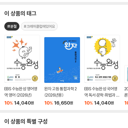
이 상품의 태그
#분철
#크레마클럽에있어요
EBS 수능완성 영어영
완자 고등 통합과학 2
EBS 수능완성 국어영
2
역 영어 (2026년)
(2026년용)
역 독서·문학·화법과 작
론
문 (2026년)
(
10
14,040
10
16,650
10
14,040
1
%
%
%
원
원
원
이 상품의 특별 구성