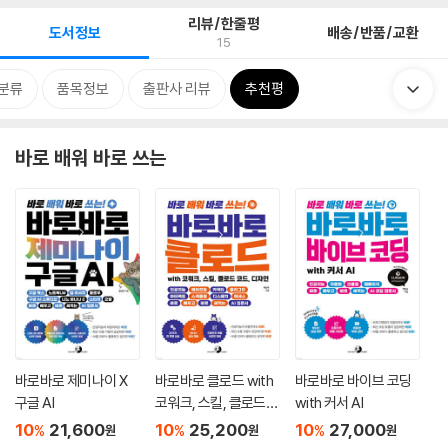
리뷰/한줄평
도서정보
배송/반품/교환
15
분류
품목정보
출판사 리뷰
추천평
바로 배워 바로 쓰는
바로바로 제미나이 X
바로바로 클로드 with
바로바로 바이브 코딩
구글 AI
코워크, 스킬, 클로드
with 커서 AI
코드, 디자인
10
21,600
10
25,200
10
27,000
%
%
%
원
원
원