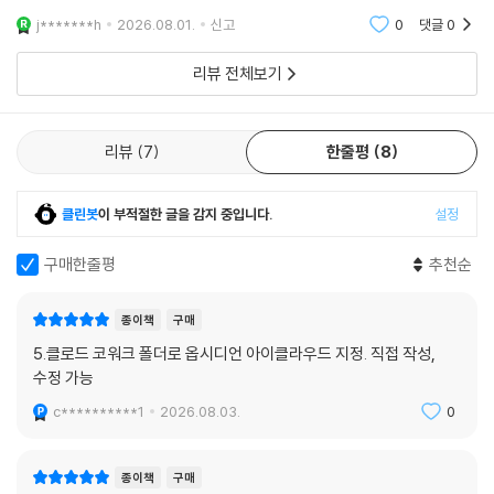
수 있도록 각종 스킬들이 적혀있어서 유용했습니다.^^
__ [바로 63] VS Code에서 클로드 코드 사용하기
07.2 블로그 만들기
j*******h
2026.08.01.
신고
0
댓글
0
__ Node.js가 뭔가요?
__ [바로 64] 블로그 프로젝트 폴더 만들기
리뷰 전체보기
__ [바로 65] 블로그를 구성하는 HTML, CSS, 자바스크립트 이해하기
__ [바로 66] 블로그에 매일 자동으로 게시글 올리기
07.3 깃과 깃허브 이해하기
리뷰
7
한줄평
8
__ 깃과 깃허브가 뭔가요?
__ [바로 67] 깃허브 시작하기
클린봇
이 부적절한 글을 감지 중입니다.
설정
__ [바로 68] 클로드 코드와 깃허브 연결하기
__ [바로 69] 깃으로 블로그 관리하고 배포하기
구매한줄평
추천순
07.4 클로드 코드 하네스 구축하기
__ [바로 70] 클로드 코드 통제하기
종이책
구매
__ [바로 71] 웹앱 개발 하네스 구축하기
5.클로드 코워크 폴더로 옵시디언 아이클라우드 지정. 직접 작성,
__ [바로 72] 에이전트 평가 개선하기
수정 가능
__ [바로 73] 어디서든 에이전트에 접속하기
c**********1
2026.08.03.
0
__ [바로 74] 터미널에서 GUI 다루기
__ [바로 활용] 모바일 반응형 초대장 만들고 배포하기