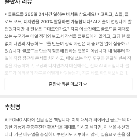
출판사 리뷰
__ 배포가 뭔가요?
* 클로드를 365일 24시간 일하는 비서로 삼으세요!
* 코워크, 스킬, 클
__ [바로 19] 이미지 색상 추출하기
로드 코드, 디자인을 200% 활용하면 가능합니다!
AI 기술이 엄청나게 발
__ [바로 20] 심리 테스트 애플리케이션 만들기
전했다지만 내 일상은 그대로인가요? 지금 이 순간에도 클로드를 제대로
__ [바로 21] 포모도로 타이머 만들기
쓰는 누군가는 메일 정리와 보고서 작성을 클로드에게 맡기고, 코딩 한 줄
__ [바로 22] 외국어 번역기 만들기
없이 나만의 자동화 도구를 만들며 정작 자신은 더 중요한 일에 집중하고
__ [바로 23] 스마트폰에서 아티팩트 사용하기
있습니다. 클로드는 단순히 질문에 답하는 챗봇이 아닙니다. 내 컴퓨터 파
__ [바로 활용] 나만의 해빗 트래커로 갓생 살기
일에 직접 접근해 문서를 처리하고, 매일 쓰는 업무 도구와 연결해 반복 작
업을 자동화하고, 코딩과 디자인까지 대신해주는 진짜 AI 비서입니다. 클
04장 커넥터로 외부 도구 연결하기
로드가 여러분의 하루를 어떻게 바꿔놓는지, 지금 바로 확인해보세요. 1.
이메일, 엑셀, 일정 관리를 클로드에게 맡기세요! 클로드는 구글 이메일을
04.1 커넥터 연결하기
출판사 리뷰 더보기
읽고 중요한 내용을 요약해 답장을 써주며, 구글 캘린더의 빈 시간을 찾아
__ MCP가 뭔가요?
알아서 회의 일정을 잡아줍니다. 또한 엑셀과 파워포인트 안으로 들어가,
__ API가 뭔가요?
복잡한 함수를 몰라도 대화만으로 엑셀 데이터를 분석해주고 발표용 슬라
__ [바로 24] 파일 시스템 연결하기
추천평
이드를 뚝딱 완성해냅니다. 2. 흩어진 PDF, 귀찮은 한글 문서도 척척! 파일
__ [바로 25] 구글 드라이브 연결해 문서 찾고 요약하기
을 하나하나 열어서 복사하고 붙여 넣는 일은 이제 AI 비서의 몫입니다. 클
__ [바로 26] 지메일 연결해 메일 정리하고 답장 쓰기
AI FOMO 시대에 선물 같은 책입니다. 이제 대세가 되어버린 클로드의 다
로드는 내 컴퓨터 파일에 직접 접근하여 여러 개의 PDF를 병합하고, 한글
__ [바로 27] 구글 캘린더 연결해 회의 일정 등록하기
양한 기능과 무궁무진한 활용법을 제대로 익히고 싶다면, 이 책을 추천합
문서의 서식을 일괄 편집합니다. 우리 회사만의 맞춤형 회의록이나 보고서
04.2 매일 쓰는 도구 연결하기
니다. 기본 매뉴얼을 충실히 다루면서도 지루하지 않게, 실습으로 손을 잡