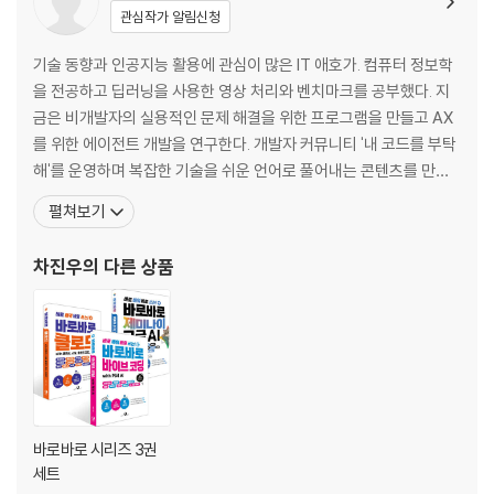
__ 프롬프트 엔지니어링이란?
관심작가 알림신청
__ 컨텍스트 엔지니어링이란?
__ 하네스 엔지니어링이란?
기술 동향과 인공지능 활용에 관심이 많은 IT 애호가. 컴퓨터 정보학
__ 좋은 프롬프트란?
을 전공하고 딥러닝을 사용한 영상 처리와 벤치마크를 공부했다. 지
__ [바로 06] 개인 맞춤 설정하기
금은 비개발자의 실용적인 문제 해결을 위한 프로그램을 만들고 AX
__ [바로 07] 챗GPT, 제미나이에서 메모리 옮기기
를 위한 에이전트 개발을 연구한다. 개발자 커뮤니티 '내 코드를 부탁
__ [바로 활용] 나만의 완벽한 업무 비서 세팅하기
해'를 운영하며 복잡한 기술을 쉬운 언어로 풀어내는 콘텐츠를 만들
고 있다. SNS 블로그 : startedourmission.github.io 깃허브 : git
펼쳐보기
02장 클로드로 문서 작업하기
hub.com/startedourmission 링크드인 : linkedin.com/in/jinw
oo-cha-a663a7368 X : x.com/st
차진우
의 다른 상품
02.1 클로드로 글쓰기
__ [바로 08] 맞춤 글쓰기 스타일 정하기
__ [바로 09] 문서 첨부로 정확한 정보 전달하기
__ [바로 10] 클로드와 질의응답하며 완성도 높은 글쓰기
02.2 클로드로 자료 조사하기
__ 환각이 뭔가요?
__ 지식 컷오프가 뭔가요?
바로바로 시리즈 3권
__ RAG가 뭔가요?
세트
__ [바로 11] 웹 검색으로 최신 자료 가져오기