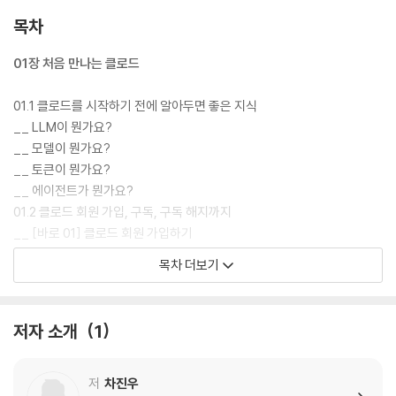
__코워크 : 클로드가 내 컴퓨터 폴더에 직접 접근해 파일을 읽고 처리하는
목차
기능이다. 흩어진 PDF를 하나로 합치거나, 한글 문서 서식을 일괄 변경하
거나, 매일 아침 업무 리포트를 자동으로 완성하는 등 손이 많이 가는 반복
01장 처음 만나는 클로드
작업을 클로드가 대신한다.
__스킬 : 클로드에게 업무 방식을 가르치는 기능이다. 회의록 정리, 수익
01.1 클로드를 시작하기 전에 알아두면 좋은 지식
성 분석, 뉴스 브리핑 등 자주 하는 복잡한 업무를 한 번만 등록해두면 매번
__ LLM이 뭔가요?
설명하지 않아도 언제든 일관된 결과물을 만들어낸다.
__ 모델이 뭔가요?
__클로드 코드 : 코딩을 몰라도 나만의 프로그램을 만들 수 있는 기능이
__ 토큰이 뭔가요?
다. "집중력 타이머 만들어줘", "번역기 만들어줘"처럼 원하는 것을 말로 설
__ 에이전트가 뭔가요?
명하면 클로드가 스스로 코드를 작성하고 실행해 실제로 작동하는 웹 프로
01.2 클로드 회원 가입, 구독, 구독 해지까지
그램을 완성해준다.
__ [바로 01] 클로드 회원 가입하기
__디자인 : 디자인 경험이 전혀 없어도 전문가 수준의 시각 자료를 만드는
__ [바로 02] 클로드 구독하기
목차 더보기
기능이다. "발표용 PPT 5장 만들어줘"라고 말하면 브랜드 분위기에 맞는
__ [바로 03] 클로드 구독 해지하기
세련된 슬라이드가 완성되고, 홈페이지와 홍보 동영상 제작까지 가능하다.
01.3 클로드 설치하고 인터페이스 살펴보기
__ [바로 04] 클로드 데스크톱 앱 설치하기
저자 소개
1
__ 클로드 화면 살펴보기
__ [바로 05] 클로드와 채팅 시작하기
01.4 프롬프트 이해하기
저
차진우