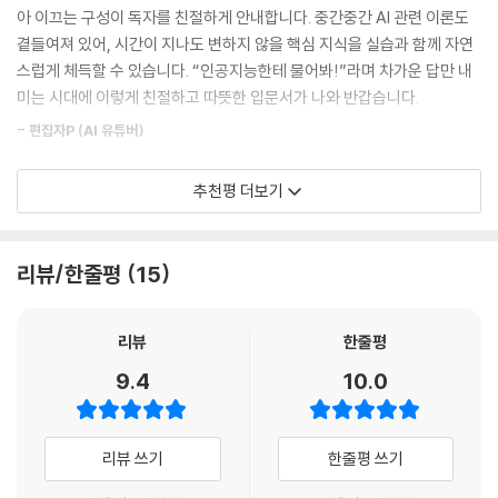
양식을 한 번만 등록해두면 다음부터는 알아서 깔끔한 문서를 완성해줍니
__ [바로 28] 노션 독서 기록장 만들기
아 이끄는 구성이 독자를 친절하게 안내합니다. 중간중간 AI 관련 이론도
다. 3. 코딩? 디자인? 몰라도 말만 하면 만들어줍니다! 머릿속에 있는 아이
__ [바로 29] 캔바로 카드 뉴스 만들기
곁들여져 있어, 시간이 지나도 변하지 않을 핵심 지식을 실습과 함께 자연
디어를 현실로 꺼내보세요. 코딩을 전혀 몰라도 "외국어 번역기 만들어줘"
__ [바로 30] 유튜브 영상 시간별로 요약하고 스크립트 추출하기
스럽게 체득할 수 있습니다. “인공지능한테 물어봐!”라며 차가운 답만 내
한마디면 인터넷에서 바로 쓸 수 있는 나만의 앱이 완성됩니다. 디자인 감
__ [바로 31] 크롬 브라우저 조작하기
미는 시대에 이렇게 친절하고 따뜻한 입문서가 나와 반갑습니다.
각이 없어도 걱정 마세요. 발표용 PPT부터 홍보용 동영상까지 클로드가
__ 커스텀 커넥터가 뭔가요?
- 편집자P (AI 유튜버)
브랜드 분위기에 맞춰 세련되게 디자인해줍니다.
* 이런 분들께 이 책을 추
__ [바로 32] 다이소·올리브영·편의점 정보 조회하기
천합니다
_클로드를 챗봇으로만 쓰고 있어서 아쉬운 ‘생초보’ 질문하면 답
04.3 엑셀에서 클로드 사용하기
AI를 활용하는 사람과 그렇지 못한 사람 사이의 격차는 빠르게 벌어지고
추천평 더보기
하고, 글 써달라면 써주는 것이 클로드의 전부라고 생각하셨나요? 구글 캘
__ [바로 33] 엑셀에 클로드 추가 기능 설치하기
있습니다. 하지만 많은 사람이 “AI에게 무엇부터 물어봐야 할지 모르겠
린더와 이메일을 알아서 관리하는 커넥터, 내 컴퓨터 폴더를 쥐락펴락하는
__ [바로 34] 조건부 서식 자동으로 만들기
다”며 시작조차 망설이고 있습니다. 이 책은 클로드와의 첫 대화부터 문서
코워크와 스킬, 말하듯 지시하면 앱이 뚝딱 나오는 클로드 코드까지! 이 책
__ [바로 35] 데이터 분석하고 대시보드 만들기
작업, 외부 도구 연동, 클로드 코드를 활용한 개인 에이전트 구축까지 단계
리뷰/한줄평
15
을 펴는 순간, 채팅창 뒤에 숨어있던 24시간 만능 비서실의 진짜 능력을
__ 클로드는 엑셀로 무엇까지 할 수 있나요?
적으로 안내합니다. 다양한 실습으로 복잡한 개념을 쉽게 풀어내고, 실무
처음 만나게 됩니다. _반복되고 어려운 업무를 AI로 쉽고 빠르게 끝내고
04.4 파워포인트에서 클로드 사용하기
에 바로 적용할 수 있는 활용법을 다룹니다. AI를 실제로 함께 일하는 도구
싶은 ‘직장인’ 매일 아침 수십 통의 메일을 확인하고, 똑같은 양식의 문서를
__ [바로 36] 슬라이드 마스터 만들기
리뷰
한줄평
로 활용할 수 있도록 돕는 실용적인 안내서입니다.
만들며 하루의 절반을 버리고 있진 않나요? 지메일 자동 답장, 구글 캘린
__ [바로 37] 발표 자료 만들기
9.4
10.0
더 일정 자동 등록, 매일 아침 업무 리포트 자동 생성은 물론, 수십 개의 한
__ [바로 활용] 여행 정보 수집하고 구글 캘린더에 일정 자동 등록하기
- AI 커피챗 (AI 인플루언서)
글과 PDF 문서 일괄 처리까지! 이 책을 덮고 나면 지루하고 피곤한 반복
업무는 모두 클로드 비서에게 던져두고, 진짜 중요한 내 일에만 집중하는
05장 클로드 스킬 활용하기
클로드로 할 수 있는 것들을 한 권에 알차게 정리한 책입니다. 풍부한 그림
리뷰 쓰기
한줄평 쓰기
가벼운 하루가 시작됩니다. _코딩의 ‘ㅋ’도 모르지만 자동화 도구를 만들
과 스크린샷, 생소한 용어에 대한 친절한 설명 덕분에 개발자가 아닌 분들
고 싶은 ‘비전공자’ 코딩을 전혀 몰라도 완벽한 자동화 시스템을 구축할 수
05.1 스킬 시작하기
도 부담 없이 읽을 수 있고, 매일 클로드를 사용하는 저도 미처 몰랐던 기능