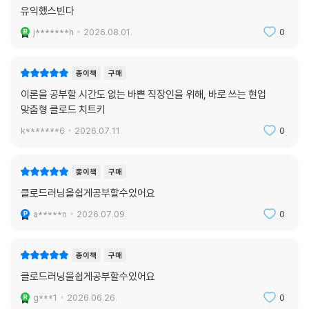
종이책
구매
08장 클로드 디자인으로 시각 자료 만들기
유익했스빈다
j*******h
2026.08.01.
0
08.1 클로드 디자인 시작하기
__ 클로드 디자인이 뭔가요?
__ [바로 75] 클로드 디자인으로 PPT 만들기
종이책
구매
__ [바로 76] 디자인한 작업물 편집하기
이론을 공부할 시간도 없는 바쁜 직장인을 위해, 바로 쓰는 현업
__ [바로 77] 완성한 작업물 내보내기
맞춤형 클로드 치트키
08.2 디자인 시스템 구축하기
k*******6
2026.07.11.
0
__ 디자인 시스템이 뭔가요?
__ [바로 78] 나만의 브랜드 만들기
__ [바로 79] 서비스 홈페이지와 애플리케이션 디자인하기
종이책
구매
__ [바로 80] 상품 상세 페이지 만들기
클로드러닝을쉽게공부할수있어요
__ [바로 81] 클로드 코드로 즉시 홈페이지 만들기
a*****n
2026.07.09.
0
__ [바로 82] 홍보 동영상 만들기
__ [바로 활용] 나만의 퍼스널 브랜딩 패키지 구축하기
종이책
구매
클로드러닝을쉽게공부할수있어요