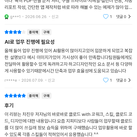
디자인까지 실제 업무에 연결되는 기능을 단계적으로 다룬다는 점이 장점
익힙니다. _[07장] 클로드 코드로 바이브 코딩하기 마우스 대신 명령어로
__ 옵시디언이 뭔가요?
이다. 특히 PDF·한글 문서 처리, 구글 드라이브·지메일·캘린더 연동, 자동
움직이는 터미널과 깃/깃허브의 기초를 차근차근 배웁니다. 말하듯 지시
__ [바로 55] 옵시디언 설치하고 코워크 연결하기
리포트 작성, 간단한 앱 제작처럼 바로 따라 해볼 수 있는 예제가 많아 입문
하기만 하면 블로그와 웹앱 포트폴리오를 자율적으로 기획, 개발, 배포까
__ [바로 56] 옵시디언에 온톨로지 구축하기
자에게 진입장벽이 낮다. 다만 클로드 기능이 빠르게 바뀌는 만큼 일부 화
g***1
2026.06.26.
신고
1
댓글
0
지 완수하며, 제미나이 등 다른 AI를 결합해 통제 및 평가까지 스스로 해내
06.6 스마트폰으로 어디서든 코워크하기
면이나 기
는 하네스 시스템을 구축합니다. _[08장] 클로드 디자인으로 시각 자료
__ 디스패치가 뭔가요?
만들기 디자인 감각이 없어도, 텍스트 기획안만 주면 우리 회사만의 브랜
__ [바로 57] 스마트폰과 컴퓨터 연결하기
종이책
구매
드 디자인 시스템을 알아서 구축해 주는 전용 도구를 실습합니다. 발표용
__ [바로 58] 어디서든 컴퓨터 파일 목록 확인하기
AI로 업무 진행에 필요성
PPT는 물론, 모바일 반응형 프로토타입과 짧은 홍보 동영상까지 클릭 몇
__ [바로 59] 컴퓨터 속 문서 찾아서 다운로드하기
올해 들어 업무 진행에 있어 AI활용이 많아지고있어 입문하게 되었고 복잡
번에 완성하는 혁신적인 시각 자료 제작 워크플로를 경험합니다.
__ [바로 활용] 수집한 자료를 옵시디언에 자동 분류하기
한 설명보다 예시 이미지가있어 가시성이 좋아 만족합니다팀원들에게도
전달하여 활용할수 있게 독려하고자 하고디자인적인 요소 문서 등 다양하
07장 클로드 코드로 바이브 코딩하기
게 사용할수 있기때문에시간 단축과 업무 효율성에 도움되고 있습니다
r****e
2026.07.09.
신고
1
댓글
0
07.1 클로드 코드 시작하기
__ 클로드 코드가 뭔가요?
종이책
구매
__ GUI와 CLI가 뭔가요?
후기
__ 터미널이 뭔가요?
__ [바로 60] 기초부터 차근차근 터미널과 친해지기
이 리뷰는 차진우 저자님의 바로바로 클로드 with 코워크, 스킬, 클로드 코
__ [바로 61] 클로드 데스크톱 앱에서 클로드 코드 사용하기
드, 디자인에 대한 내용입니다.요즘 지피티보다 사람들이 업무할때 클로드
__ [바로 62] 터미널에서 클로드 코드 사용하기
를 더 많이 쓰길래 정보 습득을 위하여 구매했습니다.업무활용에 바로 할