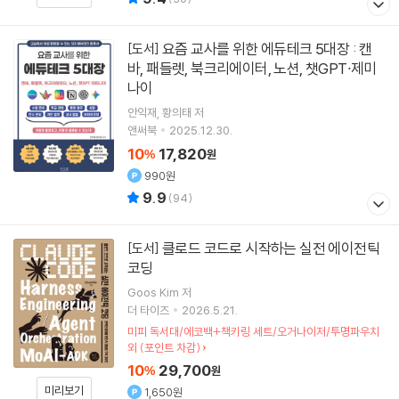
요즘 교사를 위한 에듀테크 5대장 : 캔
[도서]
바, 패들렛, 북크리에이터, 노션, 챗GPT∙제미
나이
안익재
황의태
저
앤써북
2025.12.30.
10
17,820
%
원
990원
9.9
(
94
)
클로드 코드로 시작하는 실전 에이전틱
[도서]
코딩
Goos Kim
저
더 타이즈
2026.5.21.
미피 독서대/에코백+책키링 세트/오거나이저/투명파우치
외 (포인트 차감)
10
29,700
%
원
미리보기
1,650원