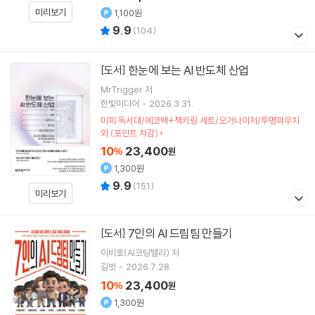
미리보기
1,100원
9.9
(
104
)
한눈에 보는 AI 반도체 산업
[도서]
MrTrigger
저
한빛미디어
2026.3.31.
미피 독서대/에코백+책키링 세트/오거나이저/투명파우치
외 (포인트 차감)
10
23,400
%
원
1,300원
9.9
(
151
)
미리보기
7인의 AI 드림팀 만들기
[도서]
이비호(AI코딩밸리)
저
길벗
2026.7.28.
10
23,400
%
원
1,300원