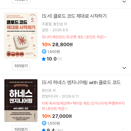
클로드 코드 제대로 시작하기
[도서]
주홍철
황진성
저
길벗
2026.8.5.
모니터 메모보드/듀오펜 세트 (포인트 차감)
10
28,800
%
원
1,600원
10.0
(
1
)
미리보기
하네스 엔지니어링 with 클로드 코드
[도서]
황민호
저
한빛미디어
2026.6.11.
미피 독서대/에코백+책키링 세트/오거나이저/투명파우치
외 (포인트 차감)
10
27,000
%
원
1,500원
미리보기
9.4
(
30
)