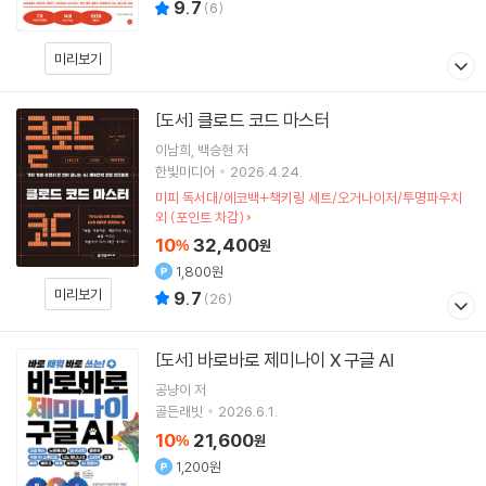
9.7
(
6
)
미리보기
클로드 코드 마스터
[도서]
이남희
백승현
저
한빛미디어
2026.4.24.
미피 독서대/에코백+책키링 세트/오거나이저/투명파우치
외 (포인트 차감)
10
32,400
%
원
1,800원
미리보기
9.7
(
26
)
바로바로 제미나이 X 구글 AI
[도서]
공냥이
저
골든래빗
2026.6.1.
10
21,600
%
원
1,200원