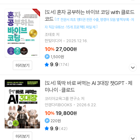
혼자 공부하는 바이브 코딩 with 클로드
[도서]
코드
[
IT 전문서 최초 영미권 판권 수출
명령어 모음 별책 부록 · 저
]
자 직강 유튜브 · 15개 프로젝트 파일 제
조태호
저
한빛미디어
2025.12.16.
10
27,000
%
원
1,500원
9.9
(
174
)
미리보기
뚝딱 바로 써먹는 AI 3대장 챗GPT · 제
[도서]
미나이 · 클로드
코리아교육그룹 연구소
저
안경다리BOOKS
2026.6.22.
10
19,800
%
원
220원
9.9
(
42
)
미리보기