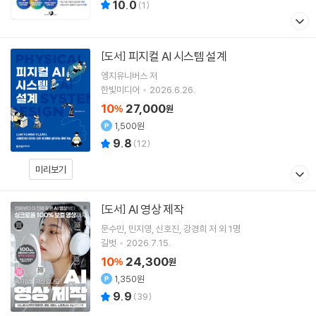
10.0
(
1
)
피지컬 AI 시스템 설계
[도서]
엥지유니버스
저
한빛미디어
2026.6.26.
10
27,000
%
원
1,500원
9.8
(
12
)
미리보기
AI 영상 제작
[도서]
문수민
민지영
신호진
강경희
저 외 1명
길벗
2026.7.15.
10
24,300
%
원
1,350원
9.9
(
39
)