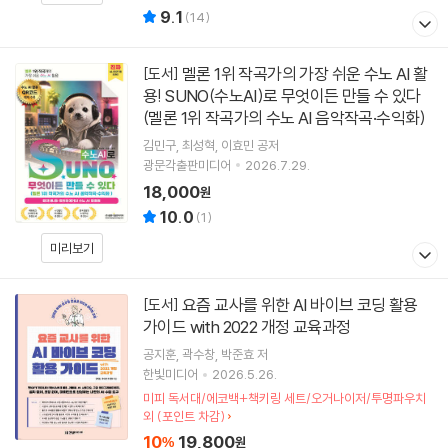
9.1
(
14
)
멜론 1위 작곡가의 가장 쉬운 수노 AI 활
[도서]
용! SUNO(수노AI)로 무엇이든 만들 수 있다
(멜론 1위 작곡가의 수노 AI 음악작곡·수익화)
김민구
최성혁
이효민
공저
광문각출판미디어
2026.7.29.
18,000
원
10.0
(
1
)
미리보기
요즘 교사를 위한 AI 바이브 코딩 활용
[도서]
가이드 with 2022 개정 교육과정
공지훈
곽수창
박준효
저
한빛미디어
2026.5.26.
미피 독서대/에코백+책키링 세트/오거나이저/투명파우치
외 (포인트 차감)
10
19,800
%
원