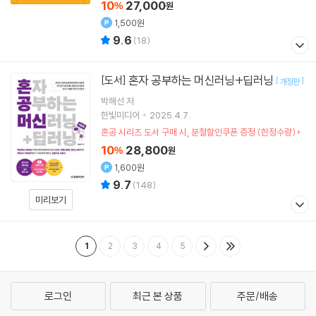
10
27,000
%
원
1,500원
9.6
(
18
)
혼자 공부하는 머신러닝+딥러닝
[도서]
[
]
개정판
박해선
저
한빛미디어
2025.4.7.
혼공 시리즈 도서 구매 시, 분철할인쿠폰 증정 (한정수량)
10
28,800
%
원
1,600원
9.7
(
148
)
미리보기
1
2
3
4
5
로그인
최근 본 상품
주문/배송