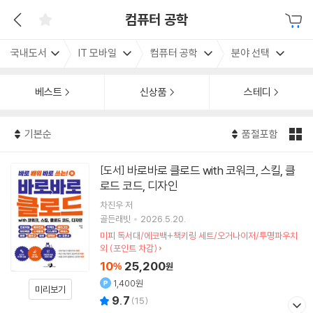
컴퓨터 공학
국내도서
IT 모바일
컴퓨터 공학
분야 선택
베스트
신상품
스테디
기본순
품절포함
바로바로 클로드 with 코워크, 스킬, 클
[도서]
로드 코드, 디자인
차진우
저
골든래빗
2026.5.20.
미피 독서대/에코백+책키링 세트/오거나이저/투명파우치
외 (포인트 차감)
10
25,200
%
원
1,400원
미리보기
9.7
(
15
)