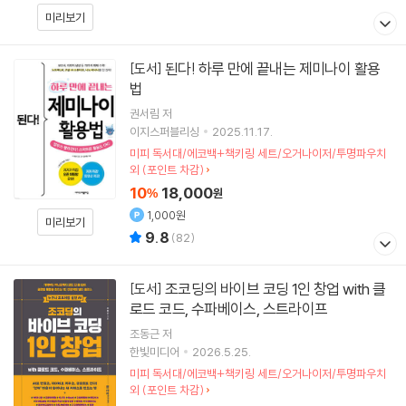
미리보기
된다! 하루 만에 끝내는 제미나이 활용
[도서]
법
권서림
저
이지스퍼블리싱
2025.11.17.
미피 독서대/에코백+책키링 세트/오거나이저/투명파우치
외 (포인트 차감)
10
18,000
%
원
1,000원
미리보기
9.8
(
82
)
조코딩의 바이브 코딩 1인 창업 with 클
[도서]
로드 코드, 수파베이스, 스트라이프
조동근
저
한빛미디어
2026.5.25.
미피 독서대/에코백+책키링 세트/오거나이저/투명파우치
외 (포인트 차감)