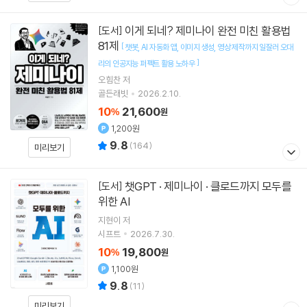
이게 되네? 제미나이 완전 미친 활용법
[도서]
81제
[
챗봇
AI 자동화 앱
이미지 생성
영상 제작까지 일잘러 오대
]
리의 인공지능 퍼펙트 활용 노하우
오힘찬
저
골든래빗
2026.2.10.
10
21,600
%
원
1,200원
9.8
(
164
)
미리보기
챗GPT · 제미나이 · 클로드까지 모두를
[도서]
위한 AI
지현이
저
시프트
2026.7.30.
10
19,800
%
원
1,100원
9.8
(
11
)
미리보기