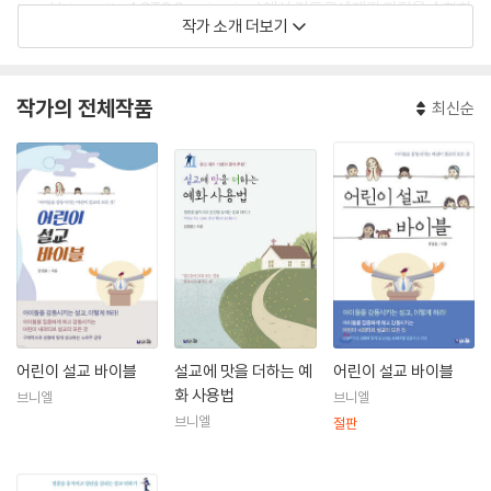
tern University ACTS Seminaries)에서 기독교세계관 과정을 수학하
작가 소개 더보기
고, 총신대학교 일반대학원에서 신학석사(Th.M.) 과정을 졸업하였다. 설
교학을 공부하면서 목회현장에서 관심분야였던 예화 사용법을 연구하여
이 책을 내놓게 되었다. 신학공부를 시작하며 처음 사역지인 대구동부교회
작가의 전체작품
최신순
(김서택 담임목사)에서 8년간 어린이, 청소년 사역 및 교목으로 섬기며 설
교자의 꿈을 꾸었고, 이후 대구동신교회(권성수 담임목사)에서 5년간 교
구 및 훈련사역으로 섬기며 설교자로 다듬어지는 시간이었다. 2015년 12
월부터 현재까지 수영로교회(이규현 담임목사)에서 교구목사로 섬기면서
다양한 설교의 현장과 청중을 경험하며 목회자 훈련을 받고 있다. ‘교회의
건강과 성장은 설교와 설교자에 달려 있다’는 믿음을 가지고 열정과 겸손
으로 사역하고 있다.
어린이 설교 바이블
설교에 맛을 더하는 예
어린이 설교 바이블
화 사용법
브니엘
브니엘
브니엘
절판