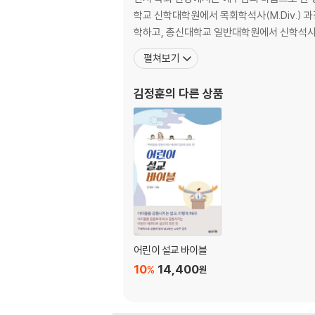
01. 위치에 맞는 예화를 사용하라
학교 신학대학원에서 목회학석사(M.Div.) 과정을
02. 설교의 주제를 드러내는 예화를 사용하라
학하고, 총신대학교 일반대학원에서 신학석사(T
03. 구체적인 예화를 사용하라
펼쳐보기
04. 논리와 감정이 있는 예화를 사용하라
05. 시의적절한 생생한 예화를 사용하라
김정훈
의 다른 상품
06. 성경 예화를 사용하라
07. 인간미 있는 삶의 예화를 사용하라
08. 직접 경험한 1인칭 예화를 사용하라
PART 4. 청중을 움직이는 맛깔스러운 예화 사
01. 권성수 목사 : 사람을 차별하지 마세요
02. 박영재 목사 : 변화의 힘
03. 옥한흠 목사 : 마음이 텅 비었습니다
04. 해돈 로빈슨 교수 : 우리 삶의 기초를 어디
어린이 설교 바이블
05. 팀 켈러 목사 : 그리스도 안에서 참된 평안
10
14,400
%
원
PART 5. 주제에 어울리는 예화 샘플