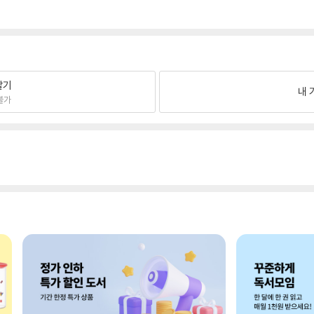
팔기
내 
불가