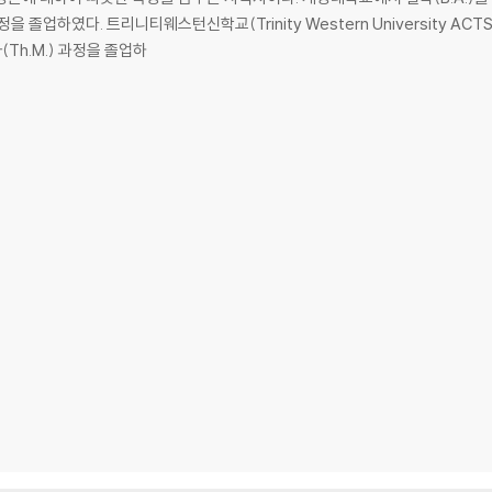
 졸업하였다. 트리니티웨스턴신학교(Trinity Western University ACT
h.M.) 과정을 졸업하
용의 실례
에 두고 있는가
을 누리라