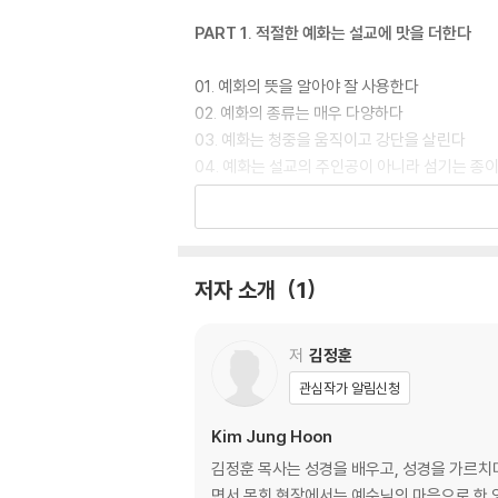
그리고 설교에 관심 있는 평신도들에게 더없이 큰
PART 1. 적절한 예화는 설교에 맛을 더한다
01. 예화의 뜻을 알아야 잘 사용한다
02. 예화의 종류는 매우 다양하다
03. 예화는 청중을 움직이고 강단을 살린다
04. 예화는 설교의 주인공이 아니라 섬기는 종
05. 잘 수집된 예화가 좋은 강단을 만든다
PART 2. 설교를 망치려면 이런 예화를 사용하
저자 소개
1
01. 거짓되고 과장된 예화는 자격이 없다
02. 예화가 길고 많으면 지루하다
03. 공감대가 없는 예화는 하나마나다
저
김정훈
04. 저속한 예화는 설교의 품위를 떨어뜨린다
관심작가 알림신청
05. 주제 파악 못 하는 예화는 버려야 한다
Kim Jung Hoon
PART 3. 이런 예화가 청중을 움직이고 강단을
김정훈 목사는 성경을 배우고, 성경을 가르치
면서 목회 현장에서는 예수님의 마음으로 한 