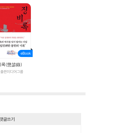
비록(懲毖錄)
익출판미디어그룹
댓글쓰기