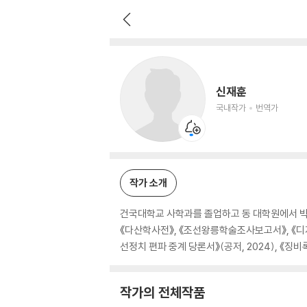
신재훈
국내작가
번역가
신재훈
국내작가
번역가
작가 소개
건국대학교 사학과를 졸업하고 동 대학원에서 박
《다산학사전》, 《조선왕릉학술조사보고서》, 《
선정치 편파 중계 당론서》(공저, 2024), 《징비록
작가의 전체작품