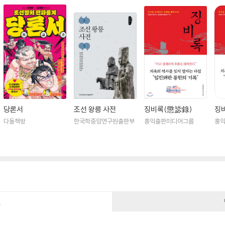
당론서
조선 왕릉 사전
징비록(懲毖錄)
징
다돌책방
한국학중앙연구원출판부
홍익출판미디어그룹
홍
건