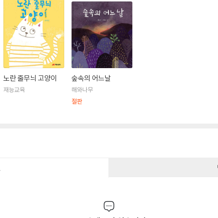
노란 줄무늬 고양이
숲속의 어느날
재능교육
해와나무
절판
건