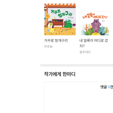
거꾸로 청개구리
내 얼룩이 어디로 갔
지?
하루놀
블루래빗
작가에게 한마디
댓글
0