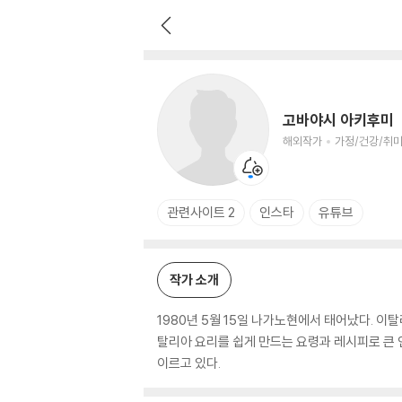
고바야시 아키후미
해외작가
가정/건강/취미 저자
고바야시 아키후미
해외작가
가정/건강/취미
관련사이트 2
인스타
유튜브
작가 소개
1980년 5월 15일 나가노현에서 태어났다. 이탈
탈리아 요리를 쉽게 만드는 요령과 레시피로 큰 인
이르고 있다.