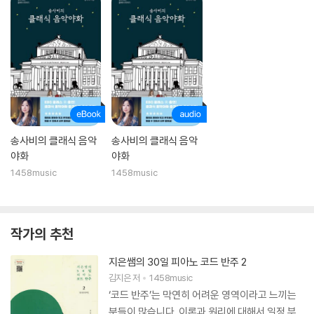
송사비의 클래식 음악
송사비의 클래식 음악
야화
야화
1458music
1458music
작가의 추천
지은쌤의 30일 피아노 코드 반주 2
김지은
저
1458music
‘코드 반주’는 막연히 어려운 영역이라고 느끼는
분들이 많습니다. 이론과 원리에 대해서 일정 부