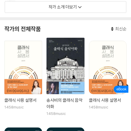
상했다.
작가 소개 더보기
EBS <클래식 뮤직 드라마>, 팟빵 <당신을 여는 클래식, 송사비입니다>,
FLO <일상의 클래식>, 티처빌(교원연수원) <클래식 야화> 등 연이은 콘
작가의 전체작품
최신순
텐츠의 홈런으로 일반인과 클래식 사이를 이어주는 주선자 역할을 톡톡히
하고 있다.
오랫동안 지치지 않고, 가치 있는 것을 쫓는 것이 그녀의 바람이다.
클래식 사용 설명서
송사비의 클래식 음악
클래식 사용 설명서
야화
1458music
1458music
1458music