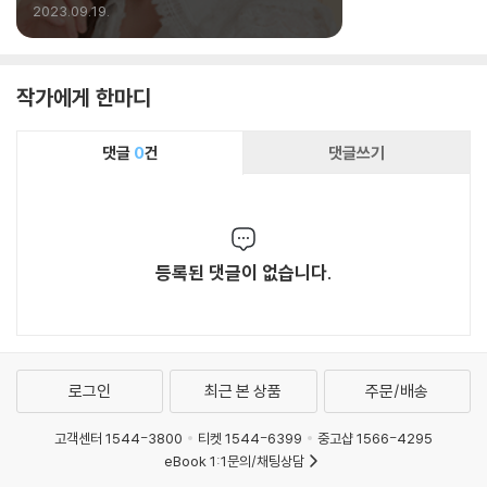
‘클알못’을 위한 자신감 충전법
2023.09.19.
작가에게 한마디
댓글
0
건
댓글쓰기
등록된 댓글이 없습니다.
로그인
최근 본 상품
주문/배송
고객센터 1544-3800
티켓 1544-6399
중고샵 1566-4295
eBook 1:1문의/채팅상담