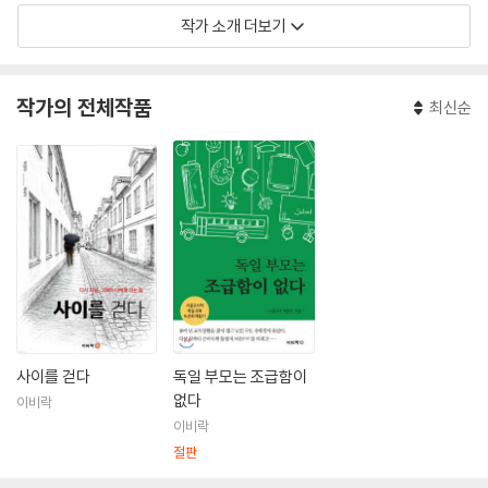
작가 소개 더보기
저서로 시골교사의 독일교육&문화 체험을 담은 《독일 부모는 조급함이 없
다》가 있다.
작가의 전체작품
최신순
사이를 걷다
독일 부모는 조급함이
없다
이비락
이비락
절판