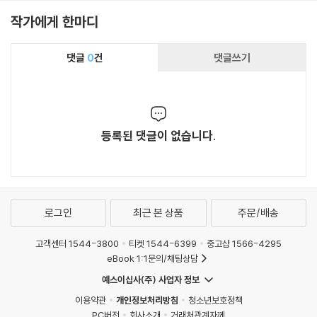
작가에게 한마디
댓글
0
건
댓글쓰기
등록된 댓글이 없습니다.
로그인
최근 본 상품
주문/배송
고객센터 1544-3800
티켓 1544-6399
중고샵 1566-4295
eBook 1:1문의/채팅상담
예스이십사(주) 사업자 정보
이용약관
개인정보처리방침
청소년보호정책
PC버전
회사소개
거래처관계자께