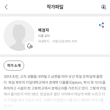
백경자
작가파일
국내작가
가정/건강/취미 저자
백경자
시골 교사
국내작가
가정/건강/취미 저자
작가 소개
30대 초반, 교직 생활을 내려놓고 남편을 따라 낯선 독일 유학길에 올랐
다. 독일 북부의 키일대학교에서 경제학 디플롬(Diplom, 학사 및 석사)을
취득하고 시골의 한 고등학교에서 경제교과를 가르치고 있다. 그렇게 키일
에서 돌아온지 어언 18년, 망설임과 결단 사이에서 떠남의 버튼 누르고 다
시 키일을 찾아 지금의 내가 그때의 치열했던 나를 만나 재회한 이야기를
담았다.