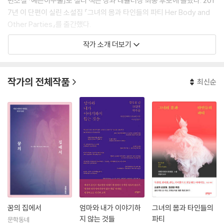
편소설 「예쁜이수술」로 셜리 잭슨 상과 네뷸러상 최종 후보에 올랐다. 201
7년 이 단편이 실린 소설집 『그녀의 몸과 타인들의 파티 Her Body and
Other Parties』를 출간했다.
작가 소개 더보기
여러 장르를 넘나들며 여성의 몸과 욕망을 독창적인 목소리로 이야기한 소
설집 『그녀의 몸과 타인들의 파티 Her Body and Other Parties』 신인
작가의 데뷔작으로는 이례적으로 출간 첫 주에 3쇄를 찍으며 큰 사랑을 받
작가의 전체작품
최신순
았다. 그해와 이듬해 셜리 잭슨 상, 전미도서비평가협회상 존 레너드 상, 바
드소설상, 람다문학상, 브루클린공공도서관문학상을 수상했고, 전미도서
상과 딜런 토머스 상 최종 후보에 올랐다. 2018년에는 [뉴욕 타임스]에서
선정한 ‘뉴 뱅가드(새로운 전위)’에 이름을 올리며 ‘21세기에 소설을 읽고
쓰는 길을 만들어가는 여성 작가의 주목할 만한 책 15권’ 중 하나로 선정됐
다.
마차도는 퀴어로서의 정체성을 계속해서 작품에 드러내왔는데, 2019년에
는 학대와 폭력을 행하던 동성 파트너와의 관계를 그린 회고록 『꿈의 집에
서In the Dream House』를 발표했다. 회고록의 신세계를 열었다는 평을
듣는 이 작품은 2021년 폴리오상을 수상했다.
꿈의 집에서
엄마와 내가 이야기하
그녀의 몸과 타인들의
지 않는 것들
파티
문학동네