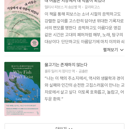
내 어둠은 지상에서 내 작품이 되었다
멀리사 피보스
저
송섬별
역
갈라파고스
이 책을 통해 피보스는 소녀 시절의 끔찍하고도
강렬한 깊이를 고스란히 담아낸 위대한 기록자로
서의 면모를 명한다. 끔찍하고도 아름다운 영겁
같은 시간은 고대의 폐허처럼 해부, 노래, 탐구의
대상이다. 단단하고도 아름답기에 마치 이끼와 쇠
를 연상시키는 이 글들에는 저자 특유의 영민함,
펼쳐보기
힘, 우아함이 배어 있다. 지금 꼭 필요한, 가슴 아
픈 작품이다.
물고기는 존재하지 않는다
룰루 밀러
저
정지인
역
곰출판
“나는 이 책의 주소지에서, 역사와 생물학과 경이
와 실패와 인간의 순전한 고집스러움이 만나는 교
차로에서 살고 싶다. 이토록 호화롭고, 놀랍고, 어
두운 환희.”
더보기