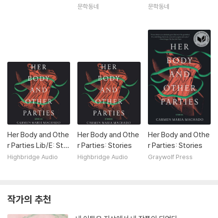
문학동네
문학동네
Her Body and Othe
Her Body and Othe
Her Body and Othe
r Parties Lib/E: Stor
r Parties: Stories
r Parties: Stories
ies
Highbridge Audio
Highbridge Audio
Graywolf Press
작가의 추천