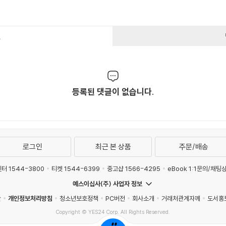
건
등록된 댓글이 없습니다.
로그인
최근 본 상품
주문/배송
터 1544-3800
티켓 1544-6399
중고샵 1566-4295
eBook 1:1문의/채팅
예스이십사(주) 사업자 정보
관
개인정보처리방침
청소년보호정책
PC버전
회사소개
거래처관계자께
도서홍
Copyright © YES24 Corp. All Rights Reserved.