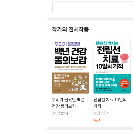
저서로는 『우리가 몰랐던 백년 건강 동의보감』, 
작가의 전체작품
우리가 몰랐던 백년
전립선 치료 10일의
건강 동의보감
기적
중앙생활사
중앙생활사
품절