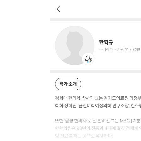
한혁규
국내작가
가정/건강/취미 저자
한혁규
국내작가
가정/건강/취미
작가 소개
경희대 한의학 박사인 그는 경기도의료원 의정부
학회 정회원, 금산미학여성의학 연구소장, 한스랩
또한 ‘몸짱 한의사’로 잘 알려진 그는 MBC [기분
학한의원은 90년의 전통과 4대에 걸친 정재계 
방 진료를 하는 곳으로 유명하다.