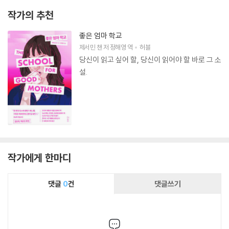
작가의 추천
좋은 엄마 학교
제서민 챈
저
정해영
역
허블
당신이 읽고 싶어 할, 당신이 읽어야 할 바로 그 소
설.
작가에게 한마디
댓글
0
건
댓글쓰기