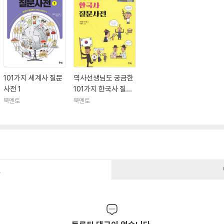
101가지 세계사 질문
역사선생님도 궁금한
사전 1
101가지 한국사 질문
사전
북멘토
북멘토
건