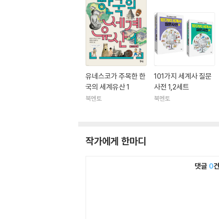
유네스코가 주목한 한
101가지 세계사 질문
국의 세계유산 1
사전 1,2세트
북멘토
북멘토
작가에게 한마디
댓글
0