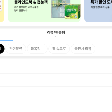
리뷰/한줄평
1
개
관련분류
품목정보
책 속으로
출판사 리뷰