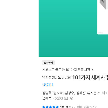
소득공제
선생님도 궁금한 101가지 질문사전
101가지 세계사 
역사선생님도 궁금한
전2권
김영옥
권사라
김경수
김혜진
류지은
저
외 
북멘토
2023.04.20.
10.0
판매지수
342
1