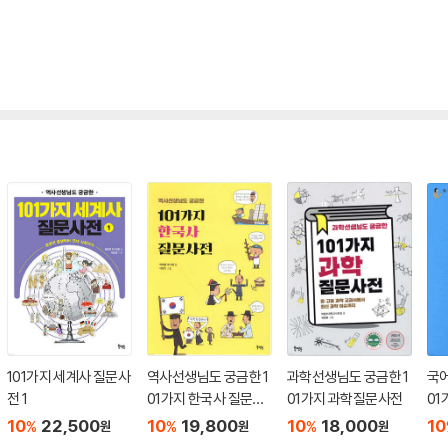
101가지 세계사 질문사
역사선생님도 궁금한 1
과학선생님도 궁금한 1
국어
전 1
01가지 한국사 질문사
01가지 과학질문사전
01
전
10
22,500
10
19,800
10
18,000
10
%
%
%
원
원
원