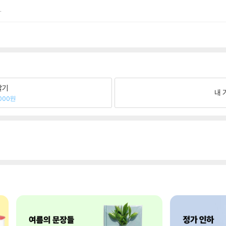
.
팔기
내 
000원