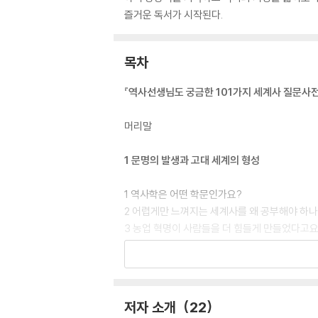
즐거운 독서가 시작된다.
목차
『역사선생님도 궁금한 101가지 세계사 질문사전
머리말
1 문명의 발생과 고대 세계의 형성
1 역사학은 어떤 학문인가요?
2 어렵게만 느껴지는 세계사를 왜 공부해야 하나
3 농업 혁명이 사람들을 더 힘들게 만들었다고요
4 메소포타미아 사람들이 ‘일주일’을 만들었다
5 이집트 사람들은 왜 피라미드를 만들었나요?
6 아프리카 국가가 유럽을 지배할 뻔했다면서요
7 인도에 카스트 제도는 정말 사라졌을까요?
저자 소개
22
8 중국 고대 국가의 재상은 셰프였다고요?