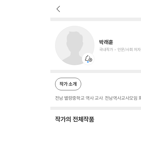
박래훈
국내작가
인문/사회 저자
박래훈
국내작가
인문/사회 저자
작가 소개
전남 별량중학교 역사 교사. 전남역사교사모임 회
작가의 전체작품