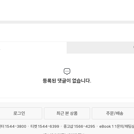
건
등록된 댓글이 없습니다.
로그인
최근 본 상품
주문/배송
터 1544-3800
티켓 1544-6399
중고샵 1566-4295
eBook 1:1문의/채팅