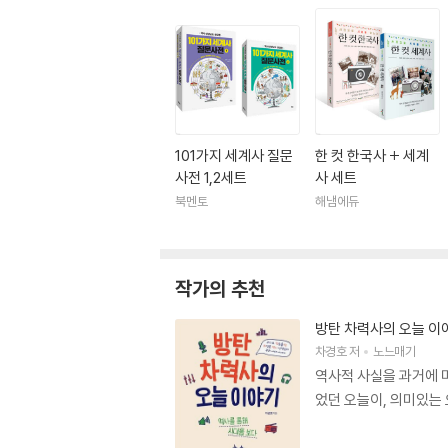
101가지 세계사 질문
한 컷 한국사 + 세계
사전 1,2세트
사 세트
북멘토
해냄에듀
작가의 추천
방탄 차력사의 오늘 이
차경호
저
노느매기
역사적 사실을 과거에 
었던 오늘이, 의미있는