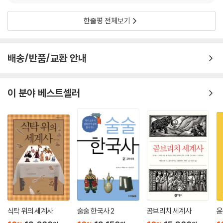
저자가 개정증보판을 펴내며 고민한 것은 크게 세 가지이다.
한줄평 전체보기
1. 현행 중학교에 교과서들의 주요 내용을 한 권에 융합시키자.
2. 아무리 내용이 좋아도 읽히지 않는 책은 가치가 떨어진다.
그러므로 한자어를 최대한 풀어쓰며 쉬운 역사 서술이 되도록 노력하자.
배송/반품/교환 안내
3. 오랫동안 지켜 온 수업 방식인 질문과 답변을 더욱 알차게 활용하자.
이 분야 베스트셀러
이 원칙에 따라, 질문만 읽어도 한국사의 흐름이 잡히도록 기존의 형식을
유지하면서 큰 제목은 주제와 관련된 선생님의 질문, 작은 제목은 주제를
접한 학생들의 질문으로 더욱 구체적으로 보완하였다. 2권 52개의 주제를
3권 67개의 주제로 확장하여 시기별 생활사와 문화사 서술의 밀도와 정확
성을 한층 높였다. 또한 일본군 ‘위안부’와 친일파 청산 등의 과거사 문제,
통일 및 남북 관계 문제는 물론 저출산과 취업난 같은 현대사의 쟁점과 사
회적 문제까지 정치·사회·문화 전반을 꼼꼼하게 짚어 냈다.
더 나아가 이미지로 읽는 역사책을 모토로, 권마다 200여 개의 사진과 지
도, 도표를 수정·추가하였다. 더 정확한 지도와 도표는 내용 이해에 도움을
주고, 최근 발굴 자료를 포함한 저자가 직접 찍어 온 사진 등을 교체하여 역
식탁 위의 세계사
술술 한국사 2
곰브리치 세계사
윤
사의 생생함을 더했다. 이들 시각 자료에는 설명을 충실히 달아, 보조 자료