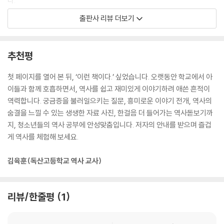
다.
사회 구조는 어떻게 변화되었나요?
책이 처음 발행된 10년 전에는 청소년 역사서 분야에 통사를 입말체로 들
출판사 리뷰 더보기
조선 후기 사회는 신분제의 동요가 매우 심했던 시기였어. 하지만 양반의
려주듯 서술한 역사책이 흔하지 않았다. 대체로 딱딱한 교과서적 기술이었
수고 늘어나다 보니, 국가 재정이 고갈되었어. 왜냐고? 양반은 세금을 내
다. 하지만 이 책의 발행 이후 청소년 역사서의 서술도 쉽고 편한 문체를 채
지 않는 경우가 일반적이었거든. 돈 많은 중인이나 상민들이 양반 신분을
택하는 경향이 늘어났다. 이 책은 저자가 학생들에게 좀 더 쉽고 재미있게
추천평
굳이 사려 했던 이유가 각종 세금의 부담에서 벗어나기 위해서였으니, 더
역사를 전달하기 위해 노력하던 수업 방식을 글로 옮긴 것으로, 초판 발행
이상 말해 뭐하겠어. 애고애고 죽어나는 것은 불쌍한 농민들뿐이었지.
10년에 맞추어 한국사의 큰 줄기 아래 촘촘하게 뻗어 있는 가지들을 하나
첫 페이지를 열어 본 뒤, ‘이런 책이다.’ 싶었습니다. 오랫동안 학교에서 아
--- p.161
하나 탐색할 수 있도록 고민하며 개정증보판을 펴내게 되었다.
이들과 함께 호흡하면서, 역사를 쉽고 재미있게 이야기하려 애쓴 흔적이
역력합니다. 궁금증을 불러일으키는 질문, 흥미로운 이야기 전개, 역사의
청소년 역사서 부분 부동의 스테디셀러!
숨결을 느낄 수 있는 생생한 자료 사진, 한걸음 더 들어가는 역사돋보기까
『장콩 선생님과 함께 묻고 답하는 한국사 카페』는 2008년 초판 발행 이후
지, 청소년들의 역사 공부에 안성맞춤입니다. 저자의 안내를 받으며 즐겁
“2008 대한출판문화협회 선정 올해의 청소년도서”를 비롯해서 한우리독
게 역사를 체험해 보세요.
서운동본부와 어린이도서연구회 등의 추천도서로 선정되었으며 10만 부
이상의 판매고를 기록했다. 한국사 분야 부동의 스테디셀러인 이 책은, 교
김육훈(독산고등학교 역사 교사)
과의 부교재로 채택되거나 한국사 독서토론 교재로 널리 사용되면서 한국
사 입문서로 자리매김했다. 그런 만큼 학부모와 청소년 독자들의 찬사가
이어졌다.
리뷰/한줄평
1
“수행 평가나 서술형 시험에 도움이 될 것 같다.”