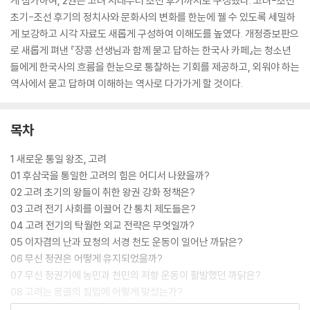
게 첨가하여, 2권은 고려 시대부터 조선 후기까지로 구성했다. 고려-조선
초기-조선 후기의 정치사와 문화사의 변화를 한눈에 꿸 수 있도록 세밀하
게 보강하고 시각 자료도 새롭게 구성하여 이해도를 높였다. 개정증보판으
로 새롭게 펴낸 『장콩 선생님과 함께 묻고 답하는 한국사 카페』는 청소년
들에게 한국사의 흐름을 한눈으로 통찰하는 기회를 제공하고, 외워야 하는
역사에서 묻고 답하며 이해하는 역사로 다가가게 할 것이다.
목차
1 새로운 통일 왕조, 고려
01 후삼국을 통일한 고려의 힘은 어디서 나왔을까?
02 고려 초기의 왕들이 취한 왕권 강화 정책은?
03 고려 전기 사회를 이끌어 간 통치 제도들은?
04 고려 전기의 탁월한 외교 전략은 무엇일까?
05 이자겸의 난과 묘청의 서경 천도 운동이 일어난 까닭은?
06 무신 정권은 어떻게 유지되었을까?
07 무신 정권기에 농민과 천민의 저항 운동이 활발했던 까닭은?
08 고려는 몽골의 침입에 어떻게 맞섰는가?
09 원나라 간섭기에 공민왕은 어떤 정책을 펼쳤는가?