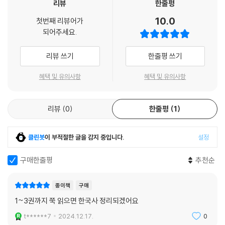
리뷰
한줄평
“꼭 내게 던지는 질문처럼 느껴지고, 나의 궁금증에 대한 설명인 것 같아
지루하지 않았다.”
10.0
첫번째 리뷰어가
“선생님이 학생들에게 교실에서 가르치는 듯한 느낌이다.”
되어주세요.
“한국사의 흐름을 따라 읽을 수 있어서 좋았어요.”
“역사를 어려워하는 아이들도 부담 없이 읽어 보면 좋을 듯합니다.”
리뷰 쓰기
한줄평 쓰기
하지만 이후 10년이 흘렀다. 그동안 중·고등학교 역사(한국사) 교과서가
혜택 및 유의사항
혜택 및 유의사항
개정되었다. 개정된 교과서들을 살펴보며 장콩 선생은 집필진에 따라 같은
사안을 바라보는 서술의 결이 다름을 느꼈다. 학생들은 교과서 속 서술을
리뷰
0
한줄평
1
그대로 받아들이면 될까? 저자는 개정된 중·고등학교 역사(한국사) 교과
서의 내용을 샅샅이 훑고 현대사의 민감한 쟁점들을 더하여 ‘장콩’만의 호
흡으로 원고를 다시 쓰고자 마음먹었다.
클린봇
이 부적절한 글을 감지 중입니다.
설정
그러는 사이 건국절 논란과 박근혜 정부의 역사 교과서 국정화 시도가 불
구매한줄평
추천순
거졌다. 다행히 박근혜 대통령 탄핵으로 국정화 시도는 무산되었고, 잠시
멈춰졌던 원고 작업을 재개할 수 있었다. 저자는 살아 숨 쉬는 역사란 전체
주의의 시각으로 단 하나의 관점에서 서술되면 안 된다고 생각하며, ‘다양
종이책
구매
한 해석이 역사의 생명줄’이란 전제로 이 책을 엮어 내었다.
1~3권까지 쭉 읽으면 한국사 정리되겠어요
t******7
2024.12.17.
0
내용은 더욱 충실하게 시각 자료는 한층 참신하게