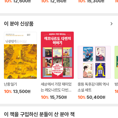
로 훌륭한 역할을 수행하도록 세심하게 배려하였다. 또한 한자에 능숙하지
10
12,600
10
12,150
10
15,300
1
%
%
%
원
원
원
못한 요즘 청소년들을 위하여 한자어를 최대한 풀어쓰고 쉬운 역사 서술이
되도록 노력했다.
이 분야 신상품
연대기적 흐름을 바탕으로 주제별 각 시대의 주요 이슈를 파악한다
이 책은 역사를 시대순으로 나열하되, 단순한 연대기적 서술과 왕조 중심
의 서술을 지양하였다. 저자는 시중의 중학교 역사 교과서 6종을 꼼꼼하게
분석하여 교과서에서 다루는 핵심 주제를 중심으로 각 시대별 주요 이슈를
그물망처럼 엮어 냈다. 독자는 지구의 탄생부터 삼국의 성장 과정을 지나
가야와 발해의 잊힌 역사를 조망하고, 고려에서 조선으로 이어지는 정치적
변화와 더불어 사회·문화적 변화를 꿰뚫어 볼 수 있다. 아울러 ‘역사는 오래
된 미래’라는 말에서도 알 수 있듯이, 주제를 선별함에 있어 ‘오늘, 우리’의
입장에서 짚어 보아야 할 주제를 다수 첨가하였다. 독립운동의 역사와 광
복 이후의 상황을 오늘의 시각으로 재조명하고, 60년대 이후 격변하는 사
난중일기
세상에서 가장 재미있
중등 독후감 대회 역사
방
회상과 민주화 과정, 최근 가장 큰 이슈였던 박근혜 대통령 탄핵과 문재인
는 레오나르도 다빈치
소설 세트
10
13,500
1
%
원
정부 출범에 이르기까지 현대사의 주요한 이슈를 빠짐없이 담아냈다.
이야기
10
15,750
10
50,400
%
%
원
원
쉬운 질문과 명쾌한 답변으로 흥미와 깊이 두 마리 토끼를 잡는다
이 책을 구입하신 분들이 산 분야 책
흔히 좋은 ‘질문’이 좋은 ‘대답’을 이끌어 낸다고 한다. 저자는 오래전부터