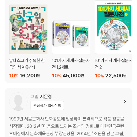
17 우리 민족은 왜란을 어떻게 극복하였는가?
18 광해군이 중립 외교 정책을 편 까닭은?
역사돋보기 - 한양 천도와 왕십리 이야기|조선 시대 봉수제는 어떻게 운영
되었을까?|우후죽순처럼 세워진 서원의 말로는?|몽유도원도는 어떻게 그
려졌을까?|필사즉생, 필생즉사(必死卽生, 必生卽死)| “열지자(裂之
者)도 가(可)요, 습지자(拾之者)도 가(可)라”
유네스코가 주목한 한
101가지 세계사 질문사
101가지 세계사 질문사
한눈에 정리하기 - 조선의 기틀을 마련한 왕들
국의 세계유산 1
전 1,2세트
전 2
10
16,200
10
45,000
10
22,500
3 조선 후기에 불어닥친 변화
%
%
%
원
원
원
19 조선 후기로 접어들며 통치 체제는 어떻게 변했을까?
20 붕당 정치는 어떻게 전개되었을까?
그림
서은경
21 영조와 정조가 탕평책을 실시한 까닭은?
22 사회 경제 분야에서 나타난 여러 가지 변화들은?
관심작가 알림신청
23 실학자들이 꿈꾸었던 사회는?
1999년 서울문화사 만화공모에 입상하며 본격적으로 작품 활동을
24 조선 후기 문화의 새로운 변화들은?
시작했다. 2012년 『마음으로 느끼는 조선의 명화』로 대한민국콘텐
25 세도 정치는 어떤 폐단을 가져왔는가?
츠대상에서 문화체육관광 부장관상을, 2014년 『소원을 담은 그림,
26 천주교와 동학이 널리 퍼진 배경은?