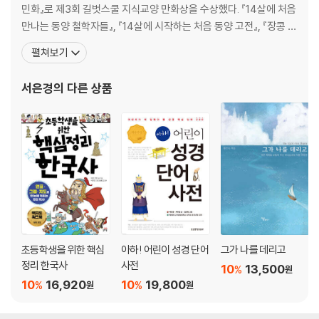
민화』로 제3회 길벗스쿨 지식교양 만화상을 수상했다. 『14살에 처음
만나는 동양 철학자들』, 『14살에 시작하는 처음 동양 고전』, 『장콩 선
역사돋보기 - 대동법 실시가 가져온 변화|숙종 때의 환국 정치|영조의 어
생님과 함께 묻고 답하는 한국사 카페』, 『한양도성: 육백 년 서울의 역
머니는 천민이었다| 노블레스 오블리주를 실천했던 무역상 임상옥|연암
펼쳐보기
사가 살아 숨 쉬는 곳』, 『락롱꾸언과 백 명의 아이들』 등의 그림을 그
박지원의 실학 정신을 보여 주는 『허생전』|이것이 대동여지도다!|홍경래
렸고, 『만화 천로역정』, 『만화 손양원』, 『알고 싶어요 하나님』, 『어린
는 누구인가?| 천주교 박해 사건들
서은경
의 다른 상품
자녀를 위한 사도 신
초등학생을 위한 핵심
아하! 어린이 성경 단어
그가 나를 데리고
정리 한국사
사전
10
13,500
%
원
10
16,920
10
19,800
%
%
원
원