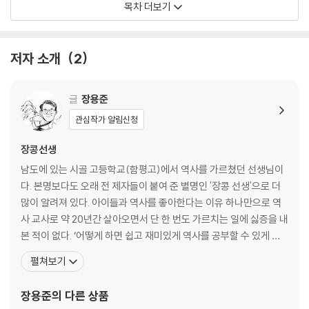
목차 더보기
10 고려 왕조가 망한 까닭은?
11 고려의 종교와 사상의 발전은 어떠했을까?
12 귀족들이 주도하여 화려하게 꽃핀 고려 문화는?
저자 소개
2
역사돋보기 - 왕건이 나주 지역을 점령한 의미는?| 장화왕후와 왕건의 썸
씽 스페샬|고려 시대 향리는 과거를 볼 수 있었을까?|‘Korea’의 기원은?|
글
장용준
이자겸과 굴비|최씨 무신 정권을 유지했던 권력 기구들|만적의 봉기가 실
관심작가 알림신청
패한 이유|어느 시대에나 배신자는 있다?|노국대장공주가 끝까지 살아 있
었다면?|이방원과 정몽주의 시조 대결| 고려 초기 불상들은 왜 하나같이
장콩선생
못생겼을까?|원과 교류하면서 받아들인 문물은?
남도에 있는 시골 고등학교(함평고)에서 역사를 가르쳤던 선생님이
다. 본명보다도 오래 전 제자들이 붙여 준 별명인 '장콩 선생'으로 더
한눈에 정리 - 무신 정권의 결말은?|공민왕의 개혁 정책
많이 알려져 있다. 아이들과 역사를 좋아한다는 이유 하나만으로 역
사 교사로 약 20년간 살아오면서 단 한 번도 가르치는 일에 싫증을 내
2 아침의 나라, 조선이 서다
본 적이 없다. ‘어떻게 하면 쉽고 재미있게 역사를 공부할 수 있게 할
13 조선은 어떻게 국가의 기틀을 갖추었는가?
까?’를 항상 고민해 왔고, 지금도 그 고민은 끝나지 않았다. 그동안 지
펼쳐보기
14 조선의 통치 체제는 어떻게 정비되었는가?
은 책으로는 『묻고 답하는 한국사 카페』, 『외우지 않아도 저절로 이해
15 훈구 세력과 사림 세력은 왜 다투었을까?
되는 우리 역사 이야기』(전 2권), 『박물관 속에 숨어 있는 우리 문화
장용준
의 다른 상품
16 조선 전기에 발달한 민족 문화는?
이야기(옛 그림편)』, 『