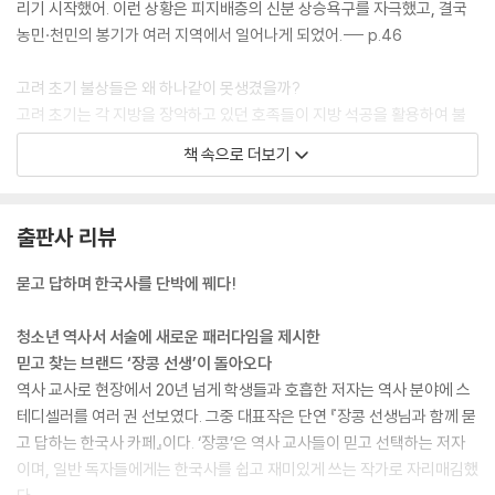
리기 시작했어. 이런 상황은 피지배층의 신분 상승욕구를 자극했고, 결국
농민·천민의 봉기가 여러 지역에서 일어나게 되었어.--- p.46
고려 초기 불상들은 왜 하나같이 못생겼을까?
고려 초기는 각 지방을 장악하고 있던 호족들이 지방 석공을 활용하여 불
상을 제작했어. 물론 석굴암 불상과 같은 세련된 불상을 제작할 만한 재정
책 속으로 더보기
도 없었지. 현실이 이렇다 보니, 고려 초기 불상들은 못생긴 얼굴에 신체 불
균등한 대형불 위주로 만들어졌어. 그래도 이들 불상은 호족들의 자신감
넘치고 개성적이며 호전적인 기질을 고스란히 담고 있어서 고려 고치 활기
출판사 리뷰
찼던 사회 분위기를 짐작하게 해 주지.--- p.75
묻고 답하며 한국사를 단박에 꿰다!
조선은 어떻게 나라의 기틀을 잡아 갔나요?
나라를 세운 태조 이성계는 유교를 국가 통치의 근본 원리로 삼고, 백성들
청소년 역사서 서술에 새로운 패러다임을 제시한
의 생활 안정을 위하여 농업을 장려하는 정책을 적극적으로 추진했어. 또
믿고 찾는 브랜드 ‘장콩 선생’이 돌아오다
한 도읍을 한양으로 옮겨 새 왕조의 터전을 닦았어. 한양 천도는 고려의 본
역사 교사로 현장에서 20년 넘게 학생들과 호흡한 저자는 역사 분야에 스
거지인 개경을 떠난다는 상징적 의미를 담고 있는 동시에 수도가 한반도의
테디셀러를 여러 권 선보였다. 그중 대표작은 단연 『장콩 선생님과 함께 묻
중앙에 자리 잡고 있어서 전국을 통치하기가 쉽고, 남쪽으로 한강이 흐르
고 답하는 한국사 카페』이다. ‘장콩’은 역사 교사들이 믿고 선택하는 저자
고 있어서 교통이 편리하다는 이점도 있었어.--- p.86
이며, 일반 독자들에게는 한국사를 쉽고 재미있게 쓰는 작가로 자리매김했