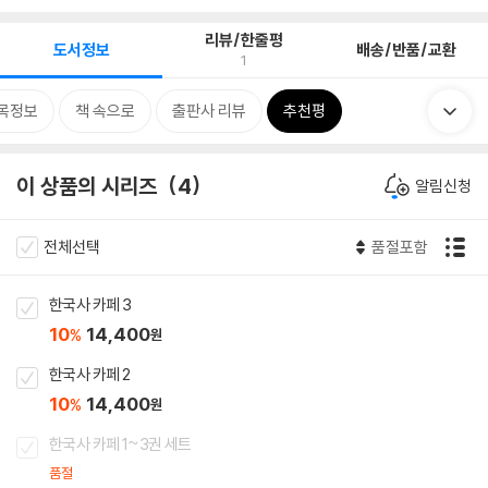
리뷰/한줄평
도서정보
배송/반품/교환
1
목정보
책 속으로
출판사 리뷰
추천평
이 상품의 시리즈
4
알림신청
전체선택
품절포함
한국사 카페 3
10
14,400
%
원
한국사 카페 2
10
14,400
%
원
한국사 카페 1~3권 세트
품절