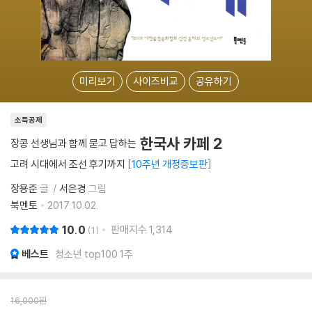
미리보기
사이즈비교
공유하기
소득공제
한국사 카페 2
장콩 선생님과 함께 묻고 답하는
고려 시대에서 조선 후기까지
10주년 개정증보판
장용준
글
서은경
그림
북멘토
2017.10.02.
10.0
판매지수
1,314
1
베스트
청소년 top100 1주
16,000
원