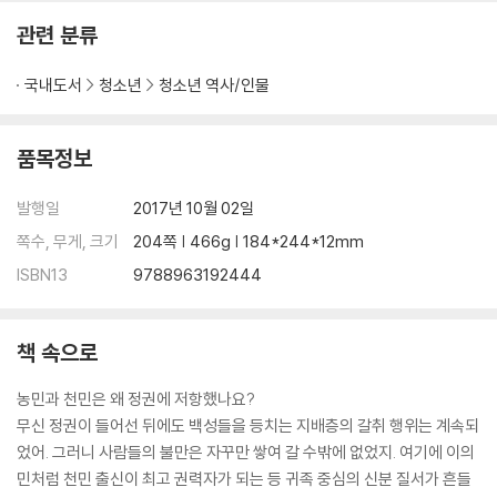
관련 분류
국내도서
청소년
청소년 역사/인물
품목정보
발행일
2017년 10월 02일
쪽수, 무게, 크기
204쪽 | 466g | 184*244*12mm
ISBN13
9788963192444
책 속으로
농민과 천민은 왜 정권에 저항했나요?
무신 정권이 들어선 뒤에도 백성들을 등치는 지배층의 갈취 행위는 계속되
었어. 그러니 사람들의 불만은 자꾸만 쌓여 갈 수밖에 없었지. 여기에 이의
민처럼 천민 출신이 최고 권력자가 되는 등 귀족 중심의 신분 질서가 흔들