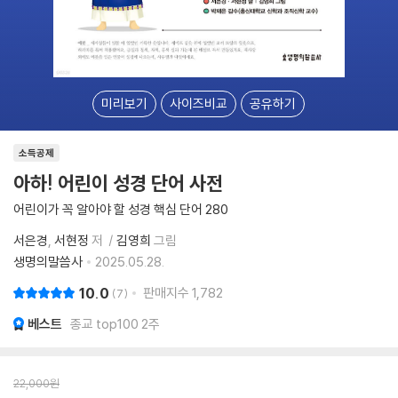
미리보기
사이즈비교
공유하기
소득공제
아하! 어린이 성경 단어 사전
어린이가 꼭 알아야 할 성경 핵심 단어 280
서은경
서현정
저
김영희
그림
생명의말씀사
2025.05.28.
10.0
판매지수
1,782
7
베스트
종교 top100 2주
22,000
원