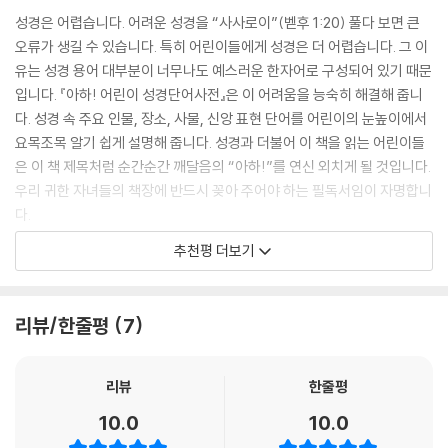
- 성경을 더 깊이 알아 가는 재미를 더하도록 각 부 끝에 다양한 부록 정보
성경은 어렵습니다. 어려운 성경을 “사사로이”(벧후 1:20) 풀다 보면 큰
를 담았습니다. 그림이나 지도, 표 등의 시각 자료가 함께 있습니다.
오류가 생길 수 있습니다. 특히 어린이들에게 성경은 더 어렵습니다. 그 이
- 각 부의 주제와 상관없이 모든 단어를 한데 모아 가나다순으로 정리한
유는 성경 용어 대부분이 너무나도 예스러운 한자어로 구성되어 있기 때문
‘찾아보기’ 페이지가 있습니다. 찾고 싶은 단어를 편리하게 찾아볼 수 있습
입니다. 『아하! 어린이 성경단어사전』은 이 어려움을 능숙히 해결해 줍니
니다.
다. 성경 속 주요 인물, 장소, 사물, 신앙 표현 단어를 어린이의 눈높이에서
요목조목 알기 쉽게 설명해 줍니다. 성경과 더불어 이 책을 읽는 어린이들
[추천 독자]
은 이 책 제목처럼 순간순간 깨달음의 “아하!”를 연신 외치게 될 것입니다.
우리 귀한 자녀들의 책장에 반드시 꽂아 주어야 하는 필독서임이 자명합니
- 초등 중학년 이상(또는 초등 전 학년) 어린이
다.
- 자녀에게 복음, 믿음, 구원, 성경에 관해 알려 주고 싶은 부모님
- 박재은 (총신대학교 신학과 조직신학 교수, 교목실장 및 섬김리더교육원장)
추천평 더보기
- 어린이의 신앙 성장에 도움이 되는 성경 관련 도서를 찾는 성도
- 성경 공부 참고용 도서를 찾는 주일학교 유초등부 교사 또는 사역자
오랫동안 기도하면서 준비한 『아하! 어린이 성경단어사전』이 출간됨을 진
심으로 환영하고 축하합니다. 저자들은 교회학교에서 다년간 어린이들을
리뷰/한줄평
7
가르쳐 온 분들입니다. 교회학교 교육 현장에서 어린이의 눈높이에 맞는
성경단어사전의 필요성을 절실히 느끼던 차에 이 책을 펴내는 기회가 주어
리뷰
한줄평
졌습니다. 여기에는 하나님의 분명한 인도하심과 성령님의 강력한 감동이
있었음을 책 내용을 보면서 깨달을 수 있었습니다. 이 책은 어린이들이 궁
10.0
10.0
금해할 만한 인물, 장소, 사물, 신앙 표현에 관한 단어들을 선정해, 적절한