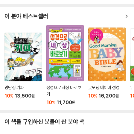
이 분야 베스트셀러
명탐정 키파
성경으로 세상 바로보
굿모닝 베이비 성경
두
기
10
13,500
10
16,200
1
%
%
원
원
10
11,700
%
원
이 책을 구입하신 분들이 산 분야 책