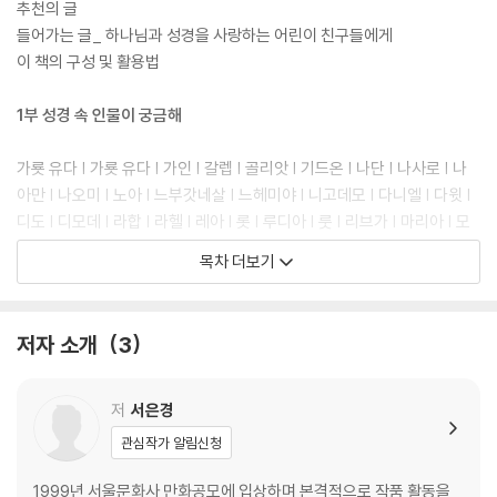
추천의 글
들어가는 글_ 하나님과 성경을 사랑하는 어린이 친구들에게
이 책의 구성 및 활용법
1부 성경 속 인물이 궁금해
가룟 유다 | 가룟 유다 | 가인 | 갈렙 | 골리앗 | 기드온 | 나단 | 나사로 | 나
아만 | 나오미 | 노아 | 느부갓네살 | 느헤미야 | 니고데모 | 다니엘 | 다윗 |
디도 | 디모데 | 라합 | 라헬 | 레아 | 롯 | 루디아 | 룻 | 리브가 | 마리아 | 모
르드개 | 모세 | 바나바 | 바라바 | 바로 | 바울 | 밧세바 | 베냐민 | 베드로 |
목차 더보기
보아스 | 빌라도 | 빌립 | 사가랴 | 사라 | 사무엘 | 사울 | 삼손 | 세례 요한 |
솔로몬 | 스데반 | 아간 | 아굴라 | 아닥사스다 | 아담 | 아말렉 | 아벨 | 아브
라함 | 아하수에로 | 아합 | 압살롬 | 야고보 | 야곱 | 에녹 | 에서 | 에스더 |
저자 소개
3
엘리사 | 엘리야 | 여로보암 | 여호수아 | 요나 | 요나단 | 요셉 | 요시야 | 욥
| 우리아 | 이사야 | 이삭 | 이스마엘 | 하갈 | 하와 | 한나 | 헤롯 | 헷 | 훌
저
서은경
아하! 성경 더 깊이 보기:
관심작가 알림신청
인물로 알아보는 이스라엘 왕국의 역사_ 이스라엘의 역대 왕들
1999년 서울문화사 만화공모에 입상하며 본격적으로 작품 활동을