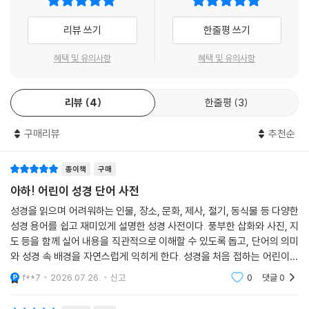
길이로 꼭 필요한 핵심 사항들을 자상하게 설명해 주고 있습니다. 중간중
간 나와 있는 퀴즈들은 어린이들이 흥미를 느낄 수 있게 해 주며, 적절한 그
리뷰 쓰기
한줄평 쓰기
림은 내용의 이해를 도우면서도 성경을 더 자세히 읽고 싶은 마음이 생기
혜택 및 유의사항
혜택 및 유의사항
게 합니다. 이 책은 어린이들뿐만 아니라 이들을 사랑하는 부모님과 선생
님, 교역자분들에게도 꼭 필요한 유용한 사전이 되리라 믿습니다. 이 책을
통해 보다 많은 사람이 ‘성경의 맛’을 더 깊이 깨달아 갈 수 있기를 기도합
리뷰
4
한줄평
3
니다.
- 진희근 (승리교회 원로 목사)
구매리뷰
추천순
박완서 작가는 책을 읽거나 글을 쓸 때 늘 국어사전을 곁에 두었다고 합니
종이책
구매
다. 단어 하나하나를 소중히 여기고, 더 정확하게 이해하려는 그녀의 노력
아하! 어린이 성경 단어 사전
이었겠지요. 성경을 읽을 때도 사전은 꼭 필요합니다. 성경의 모든 단어는
성경을 읽으며 어려워하는 인물, 장소, 문화, 제사, 절기, 동식물 등 다양한
세심하신 하나님의 계획 안에서 기록된 것이기에, 우리는 그 의미를 바르
성경 용어를 쉽고 재미있게 설명한 성경 사전이다. 풍부한 삽화와 사진, 지
게 이해하기 위해 더욱 애써야 합니다. 이 책이 한국 교회의 사랑하는 다음
도 등을 함께 실어 내용을 직관적으로 이해할 수 있도록 돕고, 단어의 의미
세대 아이들 책상 위에 한 권씩 놓여 있기를 소망합니다. 성경을 읽다가 낯
와 성경 속 배경을 자연스럽게 익히게 한다. 성경을 처음 접하는 어린이부
선 단어를 만날 때마다 이 책을 펼쳐 보며 말씀을 더욱 명확히 이해하고, 그
터 꾸준히 읽는 어린이까지 유용하게 활용할 수 있는 신앙 학습 도서이다.
f**7
2026.07.26.
신고
0
댓글
0
깨달음으로 기뻐하는 아이들의 아름다운 모습을 그려 봅니다.
- 최창수 (수지예본교회 유년부 담당 목사)