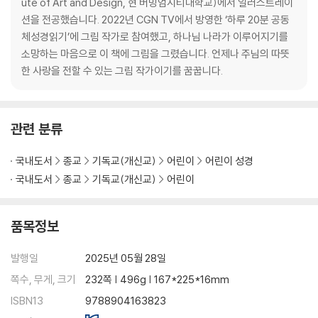
ute of Art and Design, 현 버밍엄시티대학교)에서 일러스트레이
은사 | 은혜 | 의인 | 임재 | 전도 | 정죄 | 제물 | 제사 | 제사장 | 종말 | 죄 |
션을 전공했습니다. 2022년 CGN TV에서 방영한 ‘하루 20분 공동
중보자 | 지혜 | 찬송 | 창조 | 천국 | 천사 | 축복 | 타락 | 탐심 | 탕감 | 평강 |
체성경읽기’에 그림 작가로 참여했고, 하나님 나라가 이루어지기를
표적 | 푯대 | 할렐루야 | 할례 | 헌금 | 호산나 | 화목제 | 회개 | 희락 | 희생
소망하는 마음으로 이 책에 그림을 그렸습니다. 언제나 주님의 따뜻
| 히브리
한 사랑을 전할 수 있는 그림 작가이기를 꿈꿉니다.
아하! 성경 더 깊이 보기:
신앙 표현으로 알아보는 모범 기도와 신앙 고백_ 주기도문과 사도신경에
관한 이야기
관련 분류
찾아보기
국내도서
종교
기독교(개신교)
어린이
어린이 성경
참고 자료
국내도서
종교
기독교(개신교)
어린이
품목정보
발행일
2025년 05월 28일
쪽수, 무게, 크기
232쪽 | 496g | 167*225*16mm
ISBN13
9788904163823