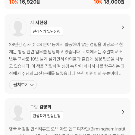
다 (청록)
10
16,920
10
18,000
%
%
원
원
무 | 문설주 | 물매 | 바벨탑 | 방주 | 백향목 | 번제단 | 법궤 | 병거 | 분향단
| 성막 | 세마포 | 수금 | 십자가 | 아세라 | 어린 양 | 에봇 | 연자맷돌 | 우슬
초 | 유향 | 장막 | 저울 | 전병 | 전신 갑주 | 제단 | 조각목 | 종려나무 | 쥐엄
저
서현정
열매 | 지계석 | 진설병 | 차꼬 | 채색옷 | 초막 | 풀무 | 행각 | 향로 | 호심경
관심작가 알림신청
| 화관 | 휘장 | 흉패
28년간 강사 및 CS 분야 등에서 활동하며 쌓은 경험을 바탕으로 현
아하! 성경 더 깊이 보기:
재는 행정 관련 업무를 담당하고 있습니다. 교회에서는 주일학교 소
사물로 알아보는 구약 시대의 제사 의식_ 하나님 앞에 나아가는 성막과 지
년부 교사로 10년 넘게 섬기면서 아이들과 즐겁게 성경 말씀을 나누
성소
고 있습니다. 이 책을 집필하며 성경 속 단어 하나하나를 탐구하는 과
정에서 주님의 크신 은혜를 느꼈습니다. 또한 어린이의 눈높이에 맞
4부 성경 속 신앙 표현이 궁금해
는 표현을 위해, 주일학교 교사로 활동했던 두 아들과 의견을 나누며
펼쳐보기
소중한 시간을 보내 뜻깊었습니다. 이 책을 통해 어린이들이 성경과
거듭나다 | 거룩 | 경건 | 경외 | 계시 | 광야 | 교회 | 구원 | 금식 | 긍휼 | 기
친해지고 예수님과 가까워지기를 소망합니다. 모든 독자에게 예수님
도 | 대속 | 마귀 | 말씀 | 메시아 | 묵상 | 믿음 | 바리새인 | 바알 | 방언 | 보
의 뜻과 마음이 온전히 전달되어 은혜와 지혜가 충만하기를
그림
김영희
혜사 | 복음 | 부활 | 사도 | 사두개인 | 사랑 | 서기관 | 성결 | 성경 | 성도 |
성령 | 성만찬 | 세례 | 세리 | 속죄 | 순종 | 심판 | 십계명 | 십일조 | 아멘 |
관심작가 알림신청
알파와 오메가 | 언약 | 에벤에셀 | 엘리 엘리 라마 사박다니 | 여호와 | 연단
영국 버밍엄 인스티튜트 오브 아트 앤드 디자인(Birmingham Instit
| 열두 지파 | 영광 | 영생 | 예배 | 예수 그리스도 | 예언 | 오병이어 | 율법 |