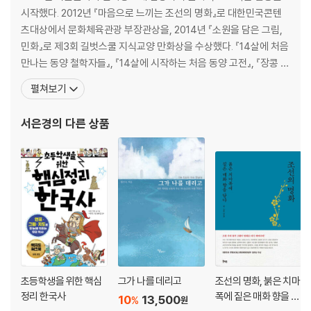
2부 성경 속 장소가 궁금해
시작했다. 2012년 『마음으로 느끼는 조선의 명화』로 대한민국콘텐
츠대상에서 문화체육관광 부장관상을, 2014년 『소원을 담은 그림,
가나안 | 가버나움 | 갈릴리 | 겟세마네 | 고린도 | 고모라 | 골고다 | 골로새
민화』로 제3회 길벗스쿨 지식교양 만화상을 수상했다. 『14살에 처음
| 길갈 | 나사렛 | 니느웨 | 다메섹 | 다시스 | 데살로니가 | 라오디게아 | 로
만나는 동양 철학자들』, 『14살에 시작하는 처음 동양 고전』, 『장콩 선
마 | 메소보다미아 | 모리아 | 모압 | 미디안 | 바벨론 | 바사 | 베다니 | 베데
생님과 함께 묻고 답하는 한국사 카페』, 『한양도성: 육백 년 서울의 역
펼쳐보기
스다 | 베들레헴 | 벧엘 | 브엘세바 | 블레셋 | 빌립보 | 사마리아 | 세겜 | 소
사가 살아 숨 쉬는 곳』, 『락롱꾸언과 백 명의 아이들』 등의 그림을 그
돔 | 시내 산 | 실로암 | 아라랏 | 아시아 | 앗수르 | 애굽 | 얍복 강 | 에덴동
렸고, 『만화 천로역정』, 『만화 손양원』, 『알고 싶어요 하나님』, 『어린
서은경
의 다른 상품
산 | 에베소 | 엠마오 | 여리고 | 예루살렘 | 요단 강 | 유대 | 이스라엘 | 헤브
자녀를 위한 사도 신
론 | 헬라
아하! 성경 더 깊이 보기:
장소로 알아보는 예수님의 생애_ 예수님이 태어나신 베들레헴에서 하늘
로 오르신 감람 산까지
3부 성경 속 사물이 궁금해
가라지 | 가시관 | 가죽 부대 | 갈대 상자 | 감람나무 | 겨자씨 | 구유 | 굵은
초등학생을 위한 핵심
그가 나를 데리고
조선의 명화, 붉은 치마
베 | 궁창 | 규빗 | 나드 | 낙타 | 놋대야 | 놋뱀 | 누룩 | 다림줄 | 드라빔 | 등
정리 한국사
폭에 짙은 매화 향을 담
10
13,500
%
원
잔 | 로뎀나무 | 만나 | 멍에 | 면류관 | 모퉁잇돌 | 몰약 | 무교병 | 무화과나