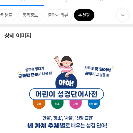
7
관련분류
품목정보
출판사 리뷰
추천평
상세 이미지